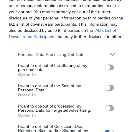
rendje volt, amelyek a késő triász kortól a kréta időszak végéig
us or personal information disclosed to third parties prior to
éltek.
your opt-out. You may separately opt-out of the further
disclosure of your personal information by third parties on the
A pteroszauruszok voltak az első gerincesek, amelyek szert tettek
IAB’s list of downstream participants. This information may
a repülés képességére. A korai fajoknak hosszú, fogakkal teli
also be disclosed by us to third parties on the
IAB’s List of
állkapcsa volt és hosszú farka, a későbbi formák esetében a farok
jelentősen megrövidült és voltak olyan fajok, amelyeknél a fogak is
Downstream Participants
that may further disclose it to other
hiányoztak.
third parties.
Please note that this website/app uses one or more Google
Personal Data Processing Opt Outs
services and may gather and store information including but
not limited to your visit or usage behaviour. You may click to
I want to opt-out of the Sharing of my
personal data.
grant or deny consent to Google and its third-party tags to
Opted In
use your data for below specified purposes in below Google
Kapcsolódó írások:
consent section.
I want to opt-out of the Sale of my
Personal Data.
Nagy területen ég a nádas
Opted In
Trollok és tűztenger: a babóval megy neki a törpsereg a
sárkánynak
I want to opt-out of processing my
Personal Data for Targeted Advertising.
Opted In
Figyelem! A cikkhez hozzáfűzött hozzászólások nem a
ma.hu
network nézeteit
I want to opt-out of Collection, Use,
tükrözik. A szerkesztőség mindössze a hírek publikációjával foglalkozik, a
Retention, Sale, and/or Sharing of my