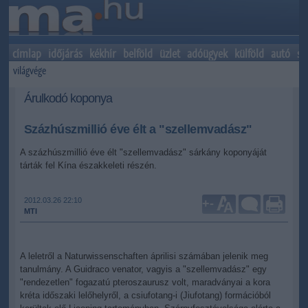
címlap
időjárás
kékhír
belföld
üzlet
adóügyek
külföld
autó
sp
világvége
Árulkodó koponya
Százhúszmillió éve élt a "szellemvadász"
A százhúszmillió éve élt "szellemvadász" sárkány koponyáját
tárták fel Kína északkeleti részén.
2012.03.26 22:10
+
-
MTI
A leletről a Naturwissenschaften áprilisi számában jelenik meg
tanulmány. A Guidraco venator, vagyis a "szellemvadász" egy
"rendezetlen" fogazatú pteroszaurusz volt, maradványai a kora
kréta időszaki lelőhelyről, a csiufotang-i (Jiufotang) formációból