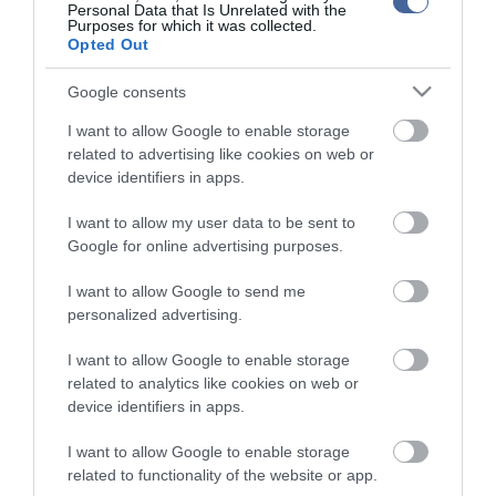
kommenteket nem tudja befolyásolni - azok az olvasók személyes véleményét
Personal Data that Is Unrelated with the
tartalmazzák.
Purposes for which it was collected.
Opted Out
Kérjük, kulturáltan, mások személyiségi jogainak és jó hírnevének tiszteletben
tartásával kommenteljenek!
Google consents
I want to allow Google to enable storage
related to advertising like cookies on web or
device identifiers in apps.
ma.hu legfrissebb hírei:
I want to allow my user data to be sent to
Google for online advertising purposes.
Saját életét is kockára tette a magyar erdész, hogy
22:22
megállítsa a tüzet
I want to allow Google to send me
Második világháborús MG-42 géppuskát emeltek ki a
20:20
personalized advertising.
Dunából - a rendőrség lefoglalta
A Miniszterelnökség felmondta a Lounge Eventtel kötött
18:19
I want to allow Google to enable storage
keretszerződését
related to analytics like cookies on web or
Megérkezett az eső a Duna vízgyűjtőjére
device identifiers in apps.
16:21
Újabb két gyanúsítottat fogtak el a 600 milliós
14:26
I want to allow Google to enable storage
ingatlanmaffia ügyében
related to functionality of the website or app.
Vizes Eb - Megvan az első magyar arany, a nyíltvízi úszó
12:56