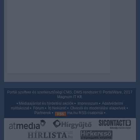
Portál szoftver és szerkesztőségi CMS, DMS rendszer:© PortalWare, 2017
Magnum IT Kft.
•
Médiaajánlat és hirdetési akciók
•
Impresszum
•
Adatvédelmi
nyiltakozat
•
Fórum
•
Írj Nekünk!
•
Olvasói és moderálási alapelvek
•
Partnerek
•
ma.hu RSS csatornái
•