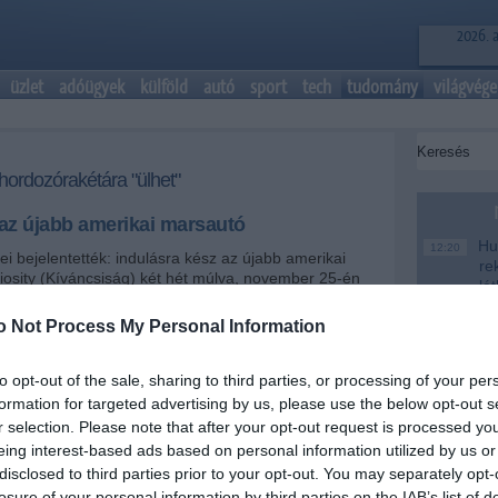
2026. 
üzlet
adóügyek
külföld
autó
sport
tech
tudomány
világvége
hordozórakétára "ülhet"
 az újabb amerikai marsautó
Hul
12:20
ei bejelentették: indulásra kész az újabb amerikai
re
iosity (Kíváncsiság) két hét múlva, november 25-én
lá
ai Cape Canaveralről Atlas V-hordozórakéta "hátán".
ro
o Not Process My Personal Information
Vit
10:40
+
-
a 
to opt-out of the sale, sharing to third parties, or processing of your per
pó
formation for targeted advertising by us, please use the below opt-out s
zer olyan hosszú és legalább ötször olyan nehéz, mint
Vité
8:04
r selection. Please note that after your opt-out request is processed y
utó
k bármelyike. Az egytonnás rover a tervek szerint
az
ban landol a vörös bolygón, a marsi egyenlítő
eing interest-based ads based on personal information utilized by us or
fe
 155 kilométer átmérőjű Gale-kráterben.
disclosed to third parties prior to your opt-out. You may separately opt-
Saj
22:22
losure of your personal information by third parties on the IAB’s list of