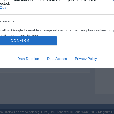
lected.
ni 800 ritka csigát
Porvihar
Out
afrikai keskenyszájú orrszarvú
Mit szólsz
ubble tudott előbb a tágulásról
consents
3 évet várt
o allow Google to enable storage related to advertising like cookies on
evice identifiers in apps.
CONFIRM
o allow my user data to be sent to Google for online advertising
 hozzáfűzött hozzászólások nem a
ma.hu
network nézeteit tükrözik. A
sze a hírek publikációjával foglalkozik, a kommenteket nem tudja
s.
az olvasók személyes véleményét tartalmazzák.
Data Deletion
Data Access
Privacy Policy
mások személyiségi jogainak és jó hírnevének tiszteletben tartásával
to allow Google to send me personalized advertising.
o allow Google to enable storage related to analytics like cookies on
evice identifiers in apps.
o allow Google to enable storage related to functionality of the website
o allow Google to enable storage related to personalization.
tál szoftver és szerkesztőségi CMS, DMS rendszer:© PortalWare, 2017 Magnum IT 