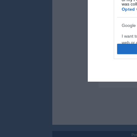
was col
Hagytak megfagy
Opted 
Kihalt a nyugat-
Lemaitre, nem H
Google 
Az anyagtudós 8
I want t
web or d
I want t
Figyelem! A cikkhez
szerkesztőség mindös
purpose
befolyásolni - azok 
Kérjük, kulturáltan, 
I want 
kommenteljenek!
I want t
web or d
I want t
or app.
I want t
Por