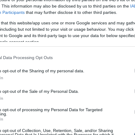
es misszióra érkező marsautó leszállóhelyeként a
er
. This information may also be disclosed by us to third parties on the
IA
agasodó 5 kilométeres, rétegzett szerkezetű hegy
Participants
that may further disclose it to other third parties.
tották ki, ahol a vizes eredetet feltételező
Más
20:20
s szulfátok fordulnak elő.
em
 that this website/app uses one or more Google services and may gath
le
including but not limited to your visit or usage behaviour. You may click 
lzetén tíz műszert működik majd, közülük kettő a
A M
 begyűjtött kőzetminták elemzését végzi. A Curiosity
18:19
 to Google and its third-party tags to use your data for below specifi
Ev
eni, hogy létezhettek-e valamikor a vörös bolygón
ogle consent section.
, amelyek lehetővé tették a mikrobiális életformák
Meg
16:21
l Data Processing Opt Outs
startra" - hangsúlyozta Pete Theisinger, a
NASA
re, hozzátéve, hogy amennyiben az időjárás vagy
o opt-out of the Sharing of my personal data.
tényező megakadályozná az indítást, december 18-
Nem is ol
In
 is lesz a kilövésre.
o opt-out of the Sale of my Personal Data.
In
Tanár Úr gy
to opt-out of processing my Personal Data for Targeted
ing.
AZ IGAZ
írások:
In
JólVanna
i: a lány tulajdonképpen túlfejlett fiú
o opt-out of Collection, Use, Retention, Sale, and/or Sharing
ersonal Data that Is Unrelated with the Purposes for which it