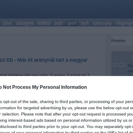
üzlet
adóügyek
külföld
autó
sport
tech
tudomány
világvége
 Eb - Már öt aranynál tart a magyar
12:20
Hu
re
ott mérlege két nap után: 5 arany, 2 ezüst és 3
lá
ro
o Not Process My Personal Information
10:40
Vi
+
-
a 
to opt-out of the sale, sharing to third parties, or processing of your per
pó
formation for targeted advertising by us, please use the below opt-out s
 tart a magyar válogatott a gödöllői uszonyosúszó
8:04
Vi
r selection. Please note that after your opt-out request is processed y
ágon.
vi
eing interest-based ads based on personal information utilized by us or
üg
ékoztatása szerint a második versenynapon Pernyész
disclosed to third parties prior to your opt-out. You may separately opt-
s Nándor is megszerezte második elsőségét, előbbi a
22:22
Sa
losure of your personal information by third parties on the IAB’s list of