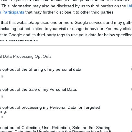
onyos gyors döntőjében győzött, Kiss pedig a 200-
er
. This information may also be disclosed by us to third parties on the
IA
lét nyerte meg. A harmadik csütörtöki aranyat Mozsár
Participants
that may further disclose it to other third parties.
20:20
Má
 az 1500 felszíni kategóriában volt a leggyorsabb.
em
 that this website/app uses one or more Google services and may gath
le
férfi 200 uszonyos gyors mezőnyében második lett,
including but not limited to your visit or usage behaviour. You may click 
tóti Bence is dobogóra állt, ő a bronzérmet szerezte
18:19
A 
 to Google and its third-party tags to use your data for below specifi
Blaszák Lilla is, miután a női 200 felszíni döntőben a
Ev
 idővel csapott célba, mint ahogy bronzot gyűjtött be
ogle consent section.
es váltó Cséplő Kelennel, Suba Sárával, Wórum
16:21
Me
yész Dorottyával.
l Data Processing Opt Outs
 dobogós helyezésre számítottam, és úgy
ogy öt Eb-győzelem benne van ebben a
o opt-out of the Sharing of my personal data.
Most, a félidőben már megvan az öt arany, és a
Nem is ol
In
ak még tartalékok. Tudom, hogy egy-egy
nem teljes az öröme, mert nem a remélt
győzött, vagy állt dobogóra, a lényeg azonban az,
o opt-out of the Sale of my Personal Data.
rsenyek eredményességét elsősorban az érmek
In
meg, és ebből a szempontból jól teljesítünk." -
Tanár Úr gy
félidejénél Papp Gábor, a Magyar Búvár
to opt-out of processing my Personal Data for Targeted
(MBSZ) elnöke.
ing.
AZ IGAZ
In
ott mérlege két nap után: 5 arany, 2 ezüst és 3
JólVanna
o opt-out of Collection, Use, Retention, Sale, and/or Sharing
ersonal Data that Is Unrelated with the Purposes for which it