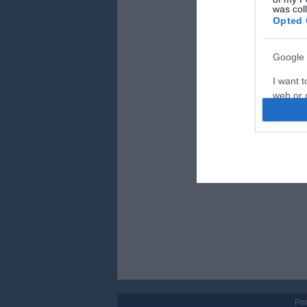
was col
Opted 
Figyelem! A cik
Google 
nézeteit tükrözi
foglalkozik, a 
I want t
személyes vélem
web or d
Kérjük, kulturál
tiszteletben tar
I want t
purpose
I want 
I want t
web or d
I want t
or app.
I want t
Por