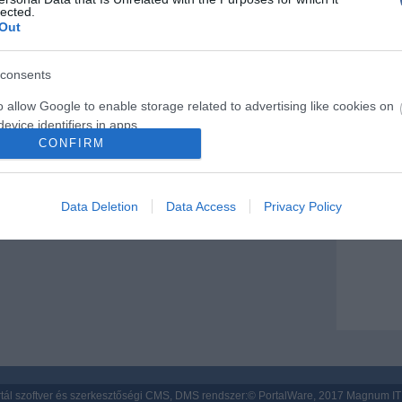
lected.
Porvihar
Out
Mit szólsz
khez hozzáfűzött hozzászólások nem a
ma.hu
network
consents
k. A szerkesztőség mindössze a hírek publikációjával
kommenteket nem tudja befolyásolni - azok az olvasók
o allow Google to enable storage related to advertising like cookies on
ényét tartalmazzák.
evice identifiers in apps.
CONFIRM
tan, mások személyiségi jogainak és jó hírnevének
tásával kommenteljenek!
o allow my user data to be sent to Google for online advertising
s.
Data Deletion
Data Access
Privacy Policy
to allow Google to send me personalized advertising.
o allow Google to enable storage related to analytics like cookies on
evice identifiers in apps.
o allow Google to enable storage related to functionality of the website
o allow Google to enable storage related to personalization.
tál szoftver és szerkesztőségi CMS, DMS rendszer:© PortalWare, 2017 Magnum IT 