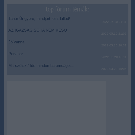
top fórum témák:
Tanár Úr gyere, mindjárt lesz Lillád!
2022.05.10 21:11
AZ IGAZSÁG SOHA NEM KÉSŐ
2022.05.10 21:07
JólVanna
2022.05.10 20:31
Porvihar
2022.03.29 16:11
Mit szólsz? Ide minden baromságot...
2022.03.29 16:06