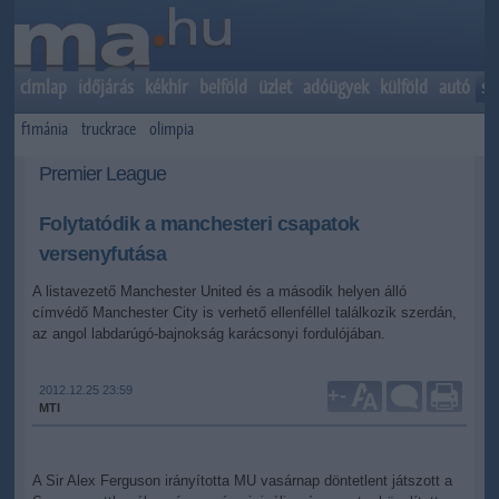
címlap
időjárás
kékhír
belföld
üzlet
adóügyek
külföld
autó
sp
f1mánia
truckrace
olimpia
Premier League
Folytatódik a manchesteri csapatok
versenyfutása
A listavezető Manchester United és a második helyen álló
címvédő Manchester City is verhető ellenféllel találkozik szerdán,
az angol labdarúgó-bajnokság karácsonyi fordulójában.
2012.12.25 23:59
+
-
MTI
A Sir Alex Ferguson irányította MU vasárnap döntetlent játszott a