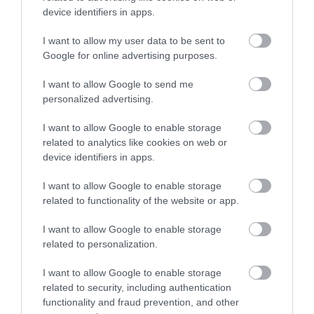
device identifiers in apps.
Ferguson szerint van Persie örülhet, hogy él
I want to allow my user data to be sent to
Nyolcgólos Chelsea-gála
Google for online advertising purposes.
Pontokat vesztett a listavezető Manchester United
I want to allow Google to send me
Gera gólja is kellett a WBA sikeréhez
personalized advertising.
Sorozatban harmadszor nyert az Arsenal
I want to allow Google to enable storage
related to analytics like cookies on web or
Figyelem! A cikkhez hozzáfűzött hozzászólások nem a
ma.hu
device identifiers in apps.
network nézeteit tükrözik. A szerkesztőség mindössze a hírek
publikációjával foglalkozik, a kommenteket nem tudja befolyásolni
I want to allow Google to enable storage
- azok az olvasók személyes véleményét tartalmazzák.
related to functionality of the website or app.
Kérjük, kulturáltan, mások személyiségi jogainak és jó hírnevének
I want to allow Google to enable storage
tiszteletben tartásával kommenteljenek!
related to personalization.
I want to allow Google to enable storage
related to security, including authentication
functionality and fraud prevention, and other