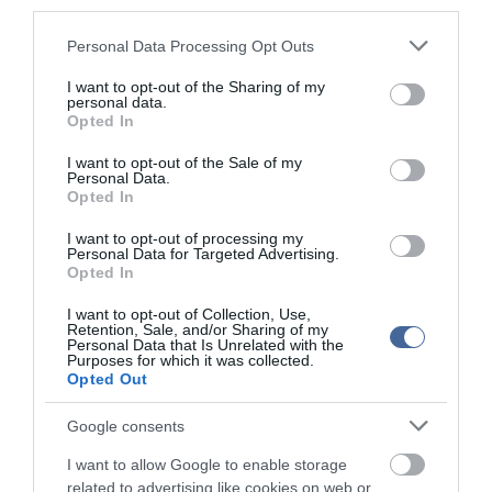
third parties.
4. Arsenal...................................18..............32-18 30
5. Everton...................................18..............30-22 30
Please note that this website/app uses one or more Google
Personal Data Processing Opt Outs
6. Tottenham Hotspur..............18..............30-25 30
services and may gather and store information including but
7. West Bromwich Albion........18..............26-22 30
not limited to your visit or usage behaviour. You may click to
I want to opt-out of the Sharing of my
8. FC Liverpool..........................18..............27-23 25
personal data.
grant or deny consent to Google and its third-party tags to
9. Stoke City................................18............15-13 25
Opted In
use your data for below specified purposes in below Google
10. Norwich City..........................18.............20-27 25
consent section.
11. Swansea City........................18.............27-23 24
I want to opt-out of the Sale of my
Personal Data.
12. West Ham United................18.............22-22 23
Opted In
13. Fulham..................................18.............28-33 20
14. Newcastle United................18 ............20-26 20
I want to opt-out of processing my
15. Sunderland...........................18...........19-24 19
Personal Data for Targeted Advertising.
16. Aston Villa..............................18.......... 15-32 18
Opted In
17. Southampton........................17............22-33 15
18. Wigan Athletic.......................18...........18-33 15
I want to opt-out of Collection, Use,
19. Queens Park Rangers........18...........15-31 10
Retention, Sale, and/or Sharing of my
Personal Data that Is Unrelated with the
20. Reading.................................18............21-37 9
Purposes for which it was collected.
Opted Out
Google consents
I want to allow Google to enable storage
Kapcsolódó írások:
related to advertising like cookies on web or