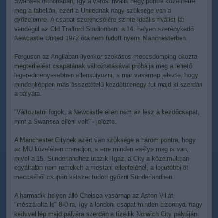
Swansea otthonában, így a városi rivális négy pontra közelítette
meg a tabellán, ezért a Unitednak nagy szüksége van a
győzelemre. A csapat szerencséjére szinte ideális riválist lát
vendégül az Old Trafford Stadionban: a 14. helyen szerénykedő
Newcastle United 1972 óta nem tudott nyerni Manchesterben.
Ferguson az Angliában ilyenkor szokásos meccsdömping okozta
megterhelést csapatának változtatásával próbálja meg a lehető
legeredményesebben ellensúlyozni, s már vasárnap jelezte, hogy
mindenképpen más összetételű kezdőtizenegy fut majd ki szerdán
a pályára.
"Változtatni fogok, a Newcastle ellen nem az lesz a kezdőcsapat,
mint a Swansea elleni volt" - jelezte.
A Manchester Citynek azért van szüksége a három pontra, hogy
az MU közelében maradjon, s erre minden esélye meg is van,
mivel a 15. Sunderlandhez utazik. Igaz, a City a közelmúltban
egyáltalán nem remekelt a mostani ellenfelénél, a legutóbbi öt
meccséből csupán kétszer tudott győzni Sunderlandben.
A harmadik helyen álló Chelsea vasárnap az Aston Villát
"mészárolta le" 8-0-ra, így a londoni csapat minden bizonnyal nagy
kedvvel lép majd pályára szerdán a tizedik Norwich City pályáján.