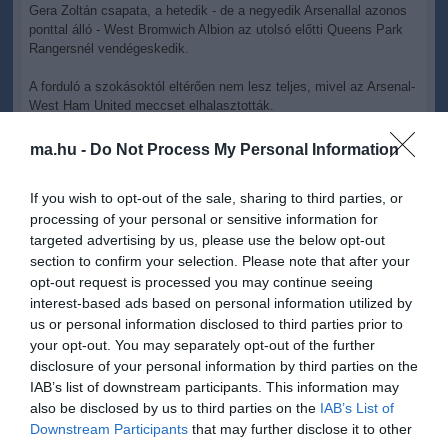
Gera Zoltán csapata, a hetedik - de a negyedik Arsenallal azonos
ponttal álló - West Bromwich Albion az utolsó előtti Queens Park
Rangersnél vendégeskedik.
A forduló a szokásoktól eltérően nem lesz teljes, mivel az Arsenal-
West Ham United meccset elhalasztották.
Premier League, 19. forduló, szerda:
ma.hu -
Do Not Process My Personal Information
Everton-Wigan Athletic 16.00
If you wish to opt-out of the sale, sharing to third parties, or
Fulham-Southampton 16.00
processing of your personal or sensitive information for
Manchester United-Newcastle United 16.00
Norwich City-Chelsea 16.00
targeted advertising by us, please use the below opt-out
Queens Park Rangers-West Bromwich Albion 16.00
section to confirm your selection. Please note that after your
Reading-Swansea City 16.00
opt-out request is processed you may continue seeing
Sunderland-Manchester City 16.00
interest-based ads based on personal information utilized by
Aston Villa-Tottenham Hotspur 18.30
us or personal information disclosed to third parties prior to
Stoke City-Liverpool 20.45
your opt-out. You may separately opt-out of the further
Az állás:
disclosure of your personal information by third parties on the
IAB’s list of downstream participants. This information may
1. Manchester United..............18............. 44-25 43 pont
also be disclosed by us to third parties on the
IAB’s List of
2. Manchester City....................18..............34-15 39
Downstream Participants
that may further disclose it to other
3. Chelsea.................................17..............36-17 32