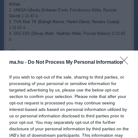
férfiak:
1. UNIQA-Újbuda (Anheuer Ervin, Fecskovics Attila, Ruzsás
Dávid) 1:11:47 ó.
2. TVK-Mali TK (Balogh Bence, Hankó Dávid, Rendes Csaba)
1:11:52 ó.
3. DSC-DSI (Dévay Márk, Hadházi Máté, Pocsai Balázs) 1:12:43
ó.
nők:
1. UNIQA-Újbuda (Horváth Zsanett, Dudás Eszter, Takács Anna)
ma.hu -
Do Not Process My Personal Information
1:25:08 ó.
2. TVK-Mali TK (Szabolcsi Fruzsina, Király Kinga, Szakály
Zsuzsanna) 1:26:42 ó.
If you wish to opt-out of the sale, sharing to third parties, or
3. Mogyi SE Baja (Horváth Hanna, Sárszegi Noémi, Sörös Katalin)
processing of your personal or sensitive information for
1:27:33 ó.
targeted advertising by us, please use the below opt-out
section to confirm your selection. Please note that after your
opt-out request is processed you may continue seeing
interest-based ads based on personal information utilized by
us or personal information disclosed to third parties prior to
your opt-out. You may separately opt-out of the further
Kapcsolódó írások:
disclosure of your personal information by third parties on the
IAB’s list of downstream participants. This information may
Poór Brigitta hatodik lett a tereptriatlon Európa-bajnokságon