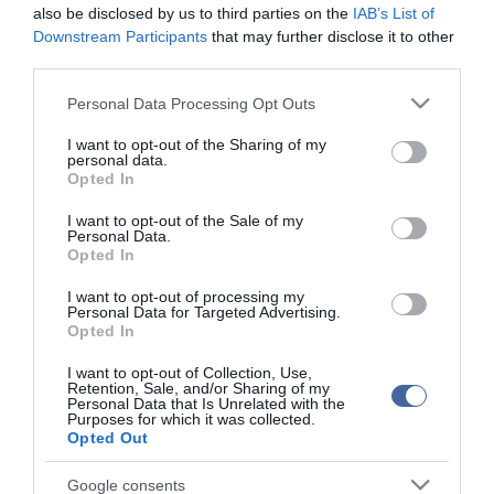
also be disclosed by us to third parties on the
IAB’s List of
Triatlon - Vanek Margit hatodik lett Larachében
Downstream Participants
that may further disclose it to other
third parties.
Sportszenzáció a videón: triatlonon indul a robot
Please note that this website/app uses one or more Google
Personal Data Processing Opt Outs
services and may gather and store information including but
Figyelem! A cikkhez hozzáfűzött hozzászólások nem a
ma.hu
not limited to your visit or usage behaviour. You may click to
I want to opt-out of the Sharing of my
network nézeteit tükrözik. A szerkesztőség mindössze a hírek
personal data.
grant or deny consent to Google and its third-party tags to
publikációjával foglalkozik, a kommenteket nem tudja befolyásolni
Opted In
use your data for below specified purposes in below Google
- azok az olvasók személyes véleményét tartalmazzák.
consent section.
I want to opt-out of the Sale of my
Kérjük, kulturáltan, mások személyiségi jogainak és jó hírnevének
Personal Data.
tiszteletben tartásával kommenteljenek!
Opted In
I want to opt-out of processing my
Personal Data for Targeted Advertising.
Opted In
I want to opt-out of Collection, Use,
Retention, Sale, and/or Sharing of my
ma.hu legfrissebb hírei:
Personal Data that Is Unrelated with the
Purposes for which it was collected.
12:16
Nagy erőkkel keresik a szomjazó gólyát megmentő
Opted Out
Árpádot
Google consents
6:48
Magyar Péter: átfogó energiafejlesztési tervet fogadott el a