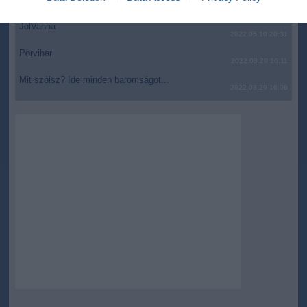
2022.05.10 21:07
related to security, including authentication
functionality and fraud prevention, and other
JólVanna
2022.05.10 20:31
user protection.
Porvihar
2022.03.29 16:11
Mit szólsz? Ide minden baromságot...
2022.03.29 16:06