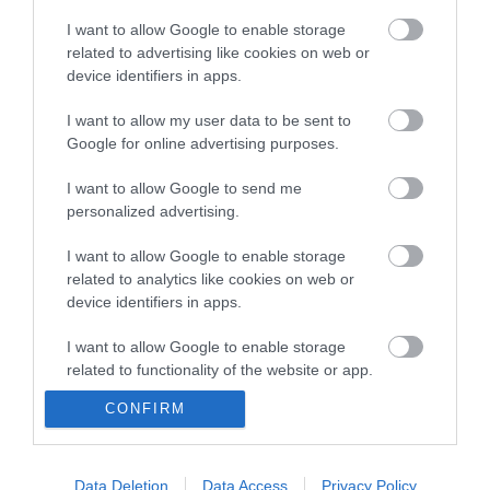
kormány
I want to allow Google to enable storage
20:46
Kenyában bezzeg minden zöldebb
related to advertising like cookies on web or
device identifiers in apps.
18:37
Második világháborús német katonai motorkerékpár
bukkant elő a Dunából
I want to allow my user data to be sent to
16:12
A Tisza-frakció kezdeményezte, hogy jövő kedden legyen
Google for online advertising purposes.
az államfőválasztás
14:02
Szomjazó gólyának adott inni egy férfi Tiszakécskénél -
I want to allow Google to send me
megható pillanatot rögzített a kamera
personalized advertising.
12:56
Megható felvétel: elpusztult borját vitte magával egy
delfinanya
I want to allow Google to enable storage
related to analytics like cookies on web or
device identifiers in apps.
top cikkek:
I want to allow Google to enable storage
Nem is olyan egészséges a népszerű banán?
related to functionality of the website or app.
top fórum témák:
CONFIRM
I want to allow Google to enable storage
related to personalization.
Tanár Úr gyere, mindjárt lesz Lillád!
2022.05.10 21:11
I want to allow Google to enable storage
Data Deletion
Data Access
Privacy Policy
AZ IGAZSÁG SOHA NEM KÉSŐ