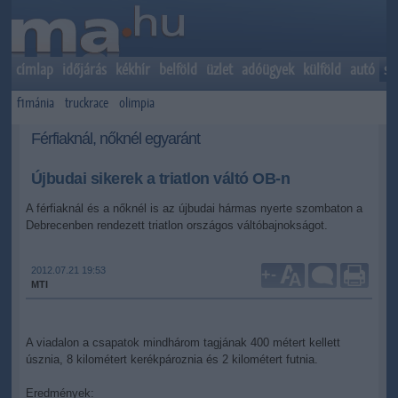
címlap
időjárás
kékhír
belföld
üzlet
adóügyek
külföld
autó
sp
f1mánia
truckrace
olimpia
Férfiaknál, nőknél egyaránt
Újbudai sikerek a triatlon váltó OB-n
A férfiaknál és a nőknél is az újbudai hármas nyerte szombaton a
Debrecenben rendezett triatlon országos váltóbajnokságot.
2012.07.21 19:53
+
-
MTI
A viadalon a csapatok mindhárom tagjának 400 métert kellett
úsznia, 8 kilométert kerékpároznia és 2 kilométert futnia.
Eredmények: