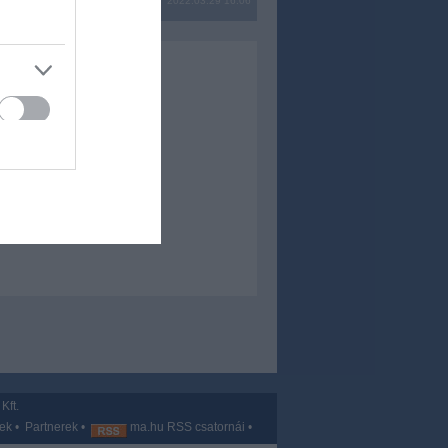
2022.03.29 16:06
Kft.
vek
•
Partnerek
•
ma.hu RSS csatornái
•