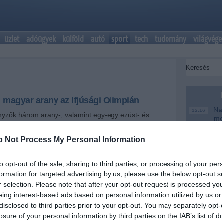
üzlet
adóügyek
külföld
autó
sport
tech
tudomány
világvége
magyar arany az Ifjúsági Olimpián
Nag
12:16
yzők három arany-, valamint egy-egy ezüst- és
me
ztek a kínai Nankingban zajló ifjúsági olimpia
napján.
Magy
6:48
o Not Process My Personal Information
te
+
-
Ke
20:46
to opt-out of the sale, sharing to third parties, or processing of your per
formation for targeted advertising by us, please use the below opt-out s
Más
18:37
mo
r selection. Please note that after your opt-out request is processed y
eing interest-based ads based on personal information utilized by us or
freedigitalphotos.net/khunaspix
A T
16:12
disclosed to third parties prior to your opt-out. You may separately opt-
ke
ai Bizottság tájékoztatása szerint az uszodában négy
losure of your personal information by third parties on the IAB’s list of