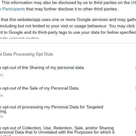
jutott a küldöttségnek: Szilágyi Liliána a 200 méter
Szo
. This information may also be disclosed by us to third parties on the
IA
14:02
 pillangóúszásban is első lett, a fiúk 200 méteres
Ti
Participants
that may further disclose it to other third parties.
pedig magyar csatát hozott, miután Kenderesi Tamás
rö
enjámin pedig ezüstérmes lett.
 that this website/app uses one or more Google services and may gath
Meg
12:56
including but not limited to your visit or usage behaviour. You may click 
ma
a második bronzérmét szerezte, ezúttal 200 méter
 to Google and its third-party tags to use your data for below specifi
fel a dobogó alsó fokára. A sportlövő Péni István, aki
ogle consent section.
dik volt, egyiptomi versenyzőtársával megnyerte a
 csapatok kétnapos küzdelmét, így ő is aranyérmet
l Data Processing Opt Outs
Nem is ol
elsőségnél tartanak Nankingban. A jövő csütörtökig
gi olimpián Magyarországot 16 sportágban -
o opt-out of the Sharing of my personal data.
, atlétikában, cselgáncsban, kajak-kenuban,
In
sárlabdában, ökölvívásban, öttusában,
, súlyemelésben, teniszben, tornában, triatlonban,
Tanár Úr gy
ázásban és vívásban - 57 sportoló képviseli.
o opt-out of the Sale of my Personal Data.
In
AZ IGAZ
on több mint kétszáz országból csaknem 3800, 15 és
ersenyző méri össze erejét 28 sportágban.
to opt-out of processing my Personal Data for Targeted
JólVanna
ing.
In
Porvihar
o opt-out of Collection, Use, Retention, Sale, and/or Sharing
ersonal Data that Is Unrelated with the Purposes for which it
Mit szólsz