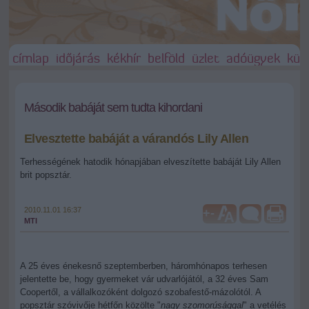
címlap
időjárás
kékhír
belföld
üzlet
adóügyek
külf
Második babáját sem tudta kihordani
Elvesztette babáját a várandós Lily Allen
Terhességének hatodik hónapjában elveszítette babáját Lily Allen
brit popsztár.
2010.11.01 16:37
+
-
MTI
A 25 éves énekesnő szeptemberben, háromhónapos terhesen
jelentette be, hogy gyermeket vár udvarlójától, a 32 éves Sam
Coopertől, a vállalkozóként dolgozó szobafestő-mázolótól. A
popsztár szóvivője hétfőn közölte "
nagy szomorúsággal
" a vetélés