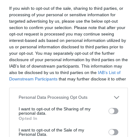
Saját életét is kockára tette a magyar erdész, hogy
22:22
If you wish to opt-out of the sale, sharing to third parties, or
megállítsa a tüzet
processing of your personal or sensitive information for
Második világháborús MG-42 géppuskát emeltek ki a
targeted advertising by us, please use the below opt-out
20:20
Dunából - a rendőrség lefoglalta
section to confirm your selection. Please note that after your
opt-out request is processed you may continue seeing
A Miniszterelnökség felmondta a Lounge Eventtel kötött
18:19
keretszerződését
interest-based ads based on personal information utilized by
us or personal information disclosed to third parties prior to
Megérkezett az eső a Duna vízgyűjtőjére
16:21
your opt-out. You may separately opt-out of the further
Újabb két gyanúsítottat fogtak el a 600 milliós
14:26
disclosure of your personal information by third parties on the
ingatlanmaffia ügyében
IAB’s list of downstream participants. This information may
also be disclosed by us to third parties on the
IAB’s List of
Vizes Eb - Megvan az első magyar arany, a nyíltvízi úszó
12:56
Betlehem Dávid nyerte a kieséses versenyt
Downstream Participants
that may further disclose it to other
third parties.
top cikkek:
Please note that this website/app uses one or more Google
Personal Data Processing Opt Outs
services and may gather and store information including but
Nem is olyan egészséges a népszerű banán?
not limited to your visit or usage behaviour. You may click to
I want to opt-out of the Sharing of my
personal data.
grant or deny consent to Google and its third-party tags to
Opted In
use your data for below specified purposes in below Google
top fórum témák:
consent section.
I want to opt-out of the Sale of my
Tanár Úr gyere, mindjárt lesz Lillád!
Personal Data.
2022.05.10 21:11