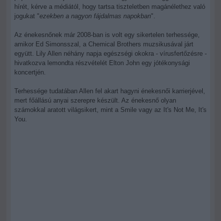
hírét, kérve a médiától, hogy tartsa tiszteletben magánélethez való
jogukat "
ezekben a nagyon fájdalmas napokban
".
Az énekesnőnek már 2008-ban is volt egy sikertelen terhessége,
amikor Ed Simonsszal, a Chemical Brothers muzsikusával járt
együtt. Lily Allen néhány napja egészségi okokra - vírusfertőzésre -
hivatkozva lemondta részvételét Elton John egy jótékonysági
koncertjén.
Terhessége tudatában Allen fel akart hagyni énekesnői karrierjével,
mert főállású anyai szerepre készült. Az énekesnő olyan
számokkal aratott világsikert, mint a Smile vagy az It's Not Me, It's
You.