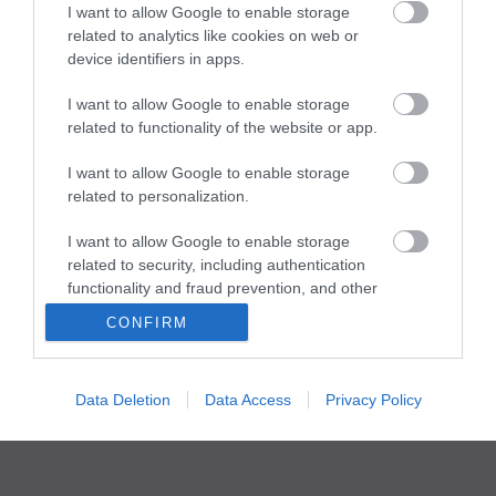
I want to allow Google to enable storage
related to analytics like cookies on web or
device identifiers in apps.
Portál szoftver és szerkesztőségi CMS, DMS rendszer:© PortalWare, 2017
Magnum IT Kft.
I want to allow Google to enable storage
•
Médiaajánlat és hirdetési akciók
•
Impresszum
•
Adatvédelmi
nyiltakozat
•
Fórum
•
Írj Nekünk!
•
Olvasói és moderálási alapelvek
•
related to functionality of the website or app.
Partnerek
•
ma.hu RSS csatornái
•
I want to allow Google to enable storage
related to personalization.
I want to allow Google to enable storage
related to security, including authentication
functionality and fraud prevention, and other
user protection.
CONFIRM
Data Deletion
Data Access
Privacy Policy