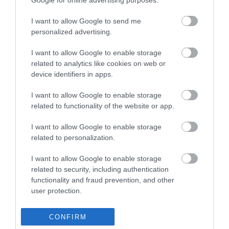
I want to allow Google to send me
personalized advertising.
I want to allow Google to enable storage
related to analytics like cookies on web or
device identifiers in apps.
I want to allow Google to enable storage
Portál szoftver és szerkesztőségi CMS, DMS rendszer:© PortalWare, 2017
related to functionality of the website or app.
Magnum IT Kft.
•
Médiaajánlat és hirdetési akciók
•
Impresszum
•
Adatvédelmi
I want to allow Google to enable storage
nyiltakozat
•
Fórum
•
Írj Nekünk!
•
Olvasói és moderálási alapelvek
•
Partnerek
•
ma.hu RSS csatornái
•
related to personalization.
I want to allow Google to enable storage
related to security, including authentication
functionality and fraud prevention, and other
user protection.
CONFIRM