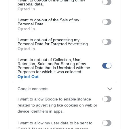
top cikkek:
personal data.
grant or deny consent to Google and its third-party tags to
Opted In
Nem is olyan egészséges a népszerű banán?
use your data for below specified purposes in below Google
consent section.
I want to opt-out of the Sale of my
Personal Data.
top fórum témák:
Opted In
Tanár Úr gyere, mindjárt lesz Lillád!
2022.05.10 21:11
I want to opt-out of processing my
Personal Data for Targeted Advertising.
AZ IGAZSÁG SOHA NEM KÉSŐ
Opted In
2022.05.10 21:07
JólVanna
I want to opt-out of Collection, Use,
2022.05.10 20:31
Retention, Sale, and/or Sharing of my
Personal Data that Is Unrelated with the
Porvihar
Purposes for which it was collected.
2022.03.29 16:11
Opted Out
Mit szólsz? Ide minden baromságot...
2022.03.29 16:06
Google consents
I want to allow Google to enable storage
related to advertising like cookies on web or
device identifiers in apps.
I want to allow my user data to be sent to
Google for online advertising purposes.