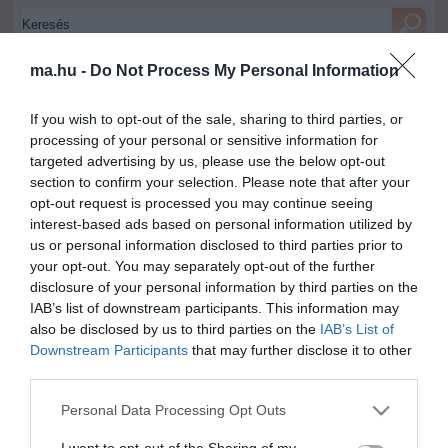
ma.hu -
Do Not Process My Personal Information
ma.hu legfrissebb hírei:
Nagy erőkkel keresik a szomjazó gólyát megmentő
12:16
If you wish to opt-out of the sale, sharing to third parties, or
Árpádot
processing of your personal or sensitive information for
Magyar Péter: átfogó energiafejlesztési tervet fogadott el a
6:48
targeted advertising by us, please use the below opt-out
kormány
section to confirm your selection. Please note that after your
opt-out request is processed you may continue seeing
Kenyában bezzeg minden zöldebb
20:46
interest-based ads based on personal information utilized by
Második világháborús német katonai motorkerékpár
18:37
us or personal information disclosed to third parties prior to
bukkant elő a Dunából
your opt-out. You may separately opt-out of the further
A Tisza-frakció kezdeményezte, hogy jövő kedden legyen
16:12
disclosure of your personal information by third parties on the
az államfőválasztás
IAB’s list of downstream participants. This information may
Szomjazó gólyának adott inni egy férfi Tiszakécskénél -
also be disclosed by us to third parties on the
IAB’s List of
14:02
megható pillanatot rögzített a kamera
Downstream Participants
that may further disclose it to other
third parties.
Megható felvétel: elpusztult borját vitte magával egy
12:56
delfinanya
Please note that this website/app uses one or more Google
Personal Data Processing Opt Outs
services and may gather and store information including but
not limited to your visit or usage behaviour. You may click to
I want to opt-out of the Sharing of my