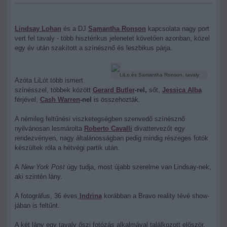
Lindsay Lohan
és a DJ
Samantha Ronson
kapcsolata nagy port
vert fel tavaly - több hisztérikus jelenetet követően azonban, közel
egy év után szakított a színésznő és leszbikus párja.
LiLo és Samantha Ronson, tavaly
Azóta LiLót több ismert
színésszel, többek között
Gerard Butler
-rel,
sőt,
Jessica Alba
férjével,
Cash Warren
-nel
is összehozták.
A némileg feltűnési viszketegségben szenvedő színésznő
nyilvánosan lesmárolta
Roberto Cavalli
divattervezőt egy
rendezvényen, nagy általánosságban pedig mindig részeges fotók
készültek róla a hétvégi partik után.
A
New York Post
úgy tudja, most újabb szerelme van Lindsay-nek,
aki szintén lány.
A fotográfus, 36 éves
Indrina
korábban a Bravo reality tévé show-
jában is feltűnt.
A két lány egy tavaly őszi fotózás alkalmával találkozott először,