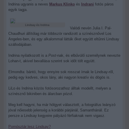
Indrina ugyanis a neves
Markus Klinko
és
Indrani
fotós páros
egyik tagja.
Lindsay és Indrina
Valódi nevén Julia I. Pal-
Chaudhuri állítólag már többször randizott a színésznővel Los
Angeles-ben, és egy alkalommal látták őket együtt eltűnni Lindsay
szállodájában.
Indrina nyilatkozott is a
Post-
nak, és elbűvülő személynek nevezte
Lohan-t, akivel bevallása szerint sok időt tölt együtt.
Elmondta: bántó, hogy ennyire sok rosszat írnak le Lindsay-ről,
pedig egy kedves, okos lány, aki nagyon kreatív és dögös is.
LiLo és Indrina közös fotósorozathoz álltak modellt, melyen a
színésznő bikiniben és álarcban pózol.
Meg kell hagyni, ha már hölgyet választott, a fotográfus leányzó
jóval nőiesebb jelenség a korábbi párjánál, Samanthánál. Ez
persze a Lindsay kegyeire pályázó férfiaknak nem vigasz.
Pornósztár lesz Lindsay?