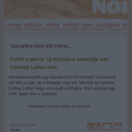
címlap
időjárás
kékhír
belföld
üzlet
adóügyek
külf
Samantha ment, jött Indrina...
Fotók a párról: Új leszbikus szeretője van
Lindsay Lohan-nek!
Hónapokkal ezelőtt egy leszbikus DJ-vel folytatott viszonyával
volt tele a sajtó, de a dolognak vége lett. Már-már azt hihettük,
Lindsay Lohan mégis visszavált a férfiakra. Most azonban úgy
hírlik, újabb lány a szeretője.
Képekben Lindsay Lohan és Indrina!
2010.05.20 11:50
+
-
ma.hu