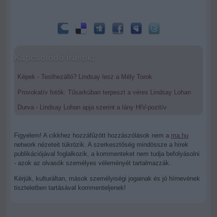
Kapcsolódó írások:
Képek - Testhezálló? Lindsay lesz a Mély Torok
Provokatív fotók: Tűsarkúban terpeszt a véres Lindsay Lohan
Durva - Lindsay Lohan apja szerint a lány HIV-pozitív
Figyelem! A cikkhez hozzáfűzött hozzászólások nem a
ma.hu
network nézeteit tükrözik. A szerkesztőség mindössze a hírek
publikációjával foglalkozik, a kommenteket nem tudja befolyásolni
- azok az olvasók személyes véleményét tartalmazzák.
Kérjük, kulturáltan, mások személyiségi jogainak és jó hírnevének
tiszteletben tartásával kommenteljenek!