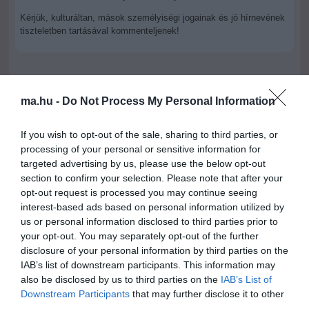
Kérjük, kulturáltan, mások személyiségi jogainak és jó hírnevének
tiszteletben tartásával kommenteljenek!
ma.hu -
Do Not Process My Personal Information
ma.hu legfrissebb hírei:
If you wish to opt-out of the sale, sharing to third parties, or
Vitézy Dávid: 2,3 milliárd forint került vissza az államhoz
processing of your personal or sensitive information for
8:04
egy útdíjrendszeres ügylet felülvizsgálata után
targeted advertising by us, please use the below opt-out
section to confirm your selection. Please note that after your
Saját életét is kockára tette a magyar erdész, hogy
22:22
opt-out request is processed you may continue seeing
megállítsa a tüzet
interest-based ads based on personal information utilized by
Második világháborús MG-42 géppuskát emeltek ki a
20:20
us or personal information disclosed to third parties prior to
Dunából - a rendőrség lefoglalta
your opt-out. You may separately opt-out of the further
A Miniszterelnökség felmondta a Lounge Eventtel kötött
18:19
disclosure of your personal information by third parties on the
keretszerződését
IAB’s list of downstream participants. This information may
Megérkezett az eső a Duna vízgyűjtőjére
also be disclosed by us to third parties on the
IAB’s List of
16:21
Downstream Participants
that may further disclose it to other
Újabb két gyanúsítottat fogtak el a 600 milliós
14:26
third parties.