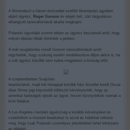
A filmrendező a három évtizeddel ezelőtti liliomtiprási ügyében
eljáró ügyész,
Roger Gunson
év elején tett, zárt tárgyaláson
elhangzott tanúvallomását akarta megkapni.
Polanski ügyvédjei szerint ebben az ügyész beszámolt arról, hogy
milyen eljárási hibák történtek a perben.
A már nyugalomba vonult Gunson tanúvallomását azért
rögzítették, hogy szükség esetén rendelkezésre álljon akkor is, ha
a volt ügyész később nem tudna megjelenni a bíróság előtt.
A szeptemberben Svájcban
letartóztatott, majd két hónappal később házi őrizetbe került Oscar-
díjas filmes jogi képviselői többször kérvényezték, hogy az
amerikai hatóságok ejtsék az ügyet, hiszen bizonyítékok vannak a
bírói hibákra.
A Los Angeles-i kerületi ügyészség a korábbi kérvényeket és
csütörtökön a mostani beadványt is azzal az indokkal vétózta
meg, hogy csak Polanski személyes jelenlétében lehet lefolytatni
az eljárást.