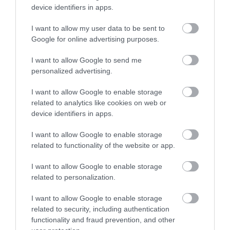
device identifiers in apps.
I want to allow my user data to be sent to
Google for online advertising purposes.
I want to allow Google to send me
personalized advertising.
I want to allow Google to enable storage
related to analytics like cookies on web or
device identifiers in apps.
I want to allow Google to enable storage
related to functionality of the website or app.
Portál szoftver és szerkesztőségi CMS, DMS rendszer:© PortalWare, 2017
Magnum IT Kft.
I want to allow Google to enable storage
•
Médiaajánlat és hirdetési akciók
•
Impresszum
•
Adatvédelmi
related to personalization.
nyiltakozat
•
Fórum
•
Írj Nekünk!
•
Olvasói és moderálási alapelvek
•
Partnerek
•
ma.hu RSS csatornái
•
I want to allow Google to enable storage
related to security, including authentication
functionality and fraud prevention, and other