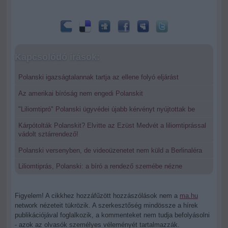
Kapcsolódó írások:
Polanski igazságtalannak tartja az ellene folyó eljárást
Az amerikai bíróság nem engedi Polanskit
"Liliomtipró" Polanski ügyvédei újabb kérvényt nyújtottak be
Kárpótolták Polanskit? Elvitte az Ezüst Medvét a liliomtiprással
vádolt sztárrendező!
Polanski versenyben, de videoüzenetet nem küld a Berlinaléra
Liliomtiprás, Polanski: a bíró a rendező szemébe nézne
Figyelem! A cikkhez hozzáfűzött hozzászólások nem a
ma.hu
network nézeteit tükrözik. A szerkesztőség mindössze a hírek
publikációjával foglalkozik, a kommenteket nem tudja befolyásolni
- azok az olvasók személyes véleményét tartalmazzák.