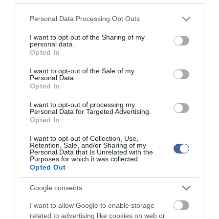
ingatlanmaffia ügyében
Vizes Eb - Megvan az első magyar arany, a nyíltvízi úszó
Please note that this website/app uses one or more Google
12:56
Personal Data Processing Opt Outs
Betlehem Dávid nyerte a kieséses versenyt
services and may gather and store information including but
not limited to your visit or usage behaviour. You may click to
I want to opt-out of the Sharing of my
personal data.
grant or deny consent to Google and its third-party tags to
top cikkek:
Opted In
use your data for below specified purposes in below Google
Nem is olyan egészséges a népszerű banán?
consent section.
I want to opt-out of the Sale of my
Personal Data.
Opted In
top fórum témák:
I want to opt-out of processing my
Tanár Úr gyere, mindjárt lesz Lillád!
Personal Data for Targeted Advertising.
2022.05.10 21:11
Opted In
AZ IGAZSÁG SOHA NEM KÉSŐ
2022.05.10 21:07
I want to opt-out of Collection, Use,
Retention, Sale, and/or Sharing of my
JólVanna
Personal Data that Is Unrelated with the
2022.05.10 20:31
Purposes for which it was collected.
Opted Out
Porvihar
2022.03.29 16:11
Mit szólsz? Ide minden baromságot...
Google consents
2022.03.29 16:06
I want to allow Google to enable storage
related to advertising like cookies on web or