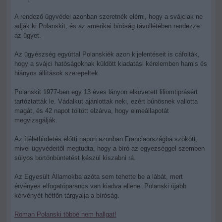
A rendező ügyvédei azonban szeretnék elérni, hogy a svájciak ne
adják ki Polanskit, és az amerikai bíróság távollétében rendezze
az ügyet.
Az ügyészség egyúttal Polanskiék azon kijelentéseit is cáfolták,
hogy a svájci hatóságoknak küldött kiadatási kérelemben hamis és
hiányos állítások szerepeltek.
Polanskit 1977-ben egy 13 éves lányon elkövetett liliomtiprásért
tartóztatták le. Vádalkut ajánlottak neki, ezért bűnösnek vallotta
magát, és 42 napot töltött elzárva, hogy elmeállapotát
megvizsgálják.
Az ítélethirdetés előtti napon azonban Franciaországba szökött,
mivel ügyvédeitől megtudta, hogy a bíró az egyezséggel szemben
súlyos börtönbüntetést készül kiszabni rá.
Az Egyesült Államokba azóta sem tehette be a lábát, mert
érvényes elfogatóparancs van kiadva ellene. Polanski újabb
kérvényét hétfőn tárgyalja a bíróság.
Roman Polanski többé nem hallgat!