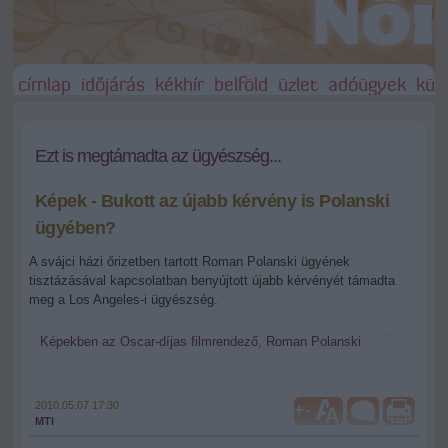
címlap
időjárás
kékhír
belföld
üzlet
adóügyek
külf
Ezt is megtámadta az ügyészség...
Képek - Bukott az újabb kérvény is Polanski
ügyében?
A svájci házi őrizetben tartott Roman Polanski ügyének
tisztázásával kapcsolatban benyújtott újabb kérvényét támadta
meg a Los Angeles-i ügyészség.
Képekben az Oscar-díjas filmrendező, Roman Polanski
2010.05.07 17:30
+
-
MTI