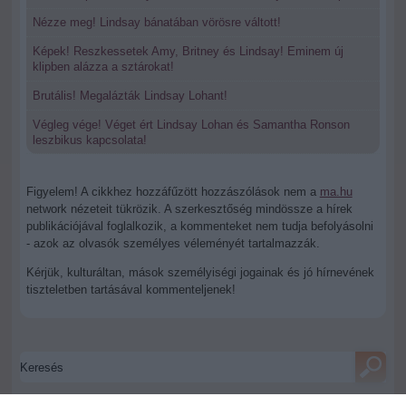
Nézze meg! Lindsay bánatában vörösre váltott!
Képek! Reszkessetek Amy, Britney és Lindsay! Eminem új
klipben alázza a sztárokat!
Brutális! Megalázták Lindsay Lohant!
Végleg vége! Véget ért Lindsay Lohan és Samantha Ronson
leszbikus kapcsolata!
Figyelem! A cikkhez hozzáfűzött hozzászólások nem a
ma.hu
network nézeteit tükrözik. A szerkesztőség mindössze a hírek
publikációjával foglalkozik, a kommenteket nem tudja befolyásolni
- azok az olvasók személyes véleményét tartalmazzák.
Kérjük, kulturáltan, mások személyiségi jogainak és jó hírnevének
tiszteletben tartásával kommenteljenek!