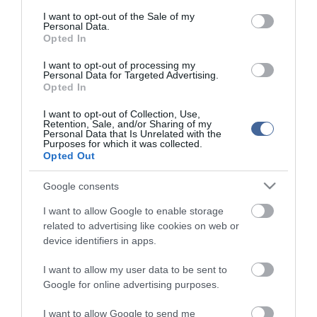
consent section.
top fórum témák:
I want to opt-out of the Sale of my
Personal Data.
Tanár Úr gyere, mindjárt lesz Lillád!
Opted In
2022.05.10 21:11
I want to opt-out of processing my
AZ IGAZSÁG SOHA NEM KÉSŐ
2022.05.10 21:07
Personal Data for Targeted Advertising.
Opted In
JólVanna
2022.05.10 20:31
I want to opt-out of Collection, Use,
Porvihar
Retention, Sale, and/or Sharing of my
2022.03.29 16:11
Personal Data that Is Unrelated with the
Purposes for which it was collected.
Mit szólsz? Ide minden baromságot...
Opted Out
2022.03.29 16:06
Google consents
I want to allow Google to enable storage
related to advertising like cookies on web or
device identifiers in apps.
I want to allow my user data to be sent to
Google for online advertising purposes.
I want to allow Google to send me