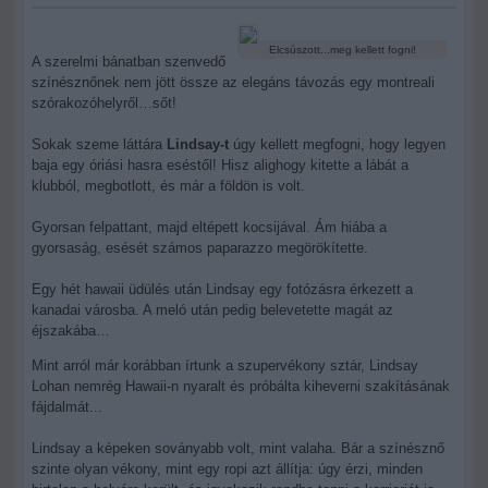
Elcsúszott...meg kellett fogni!
A szerelmi bánatban szenvedő
színésznőnek nem jött össze az elegáns távozás egy montreali
szórakozóhelyről…sőt!
Sokak szeme láttára
Lindsay-t
úgy kellett megfogni, hogy legyen
baja egy óriási hasra eséstől! Hisz alighogy kitette a lábát a
klubból, megbotlott, és már a földön is volt.
Gyorsan felpattant, majd eltépett kocsijával. Ám hiába a
gyorsaság, esését számos paparazzo megörökítette.
Egy hét hawaii üdülés után Lindsay egy fotózásra érkezett a
kanadai városba. A meló után pedig belevetette magát az
éjszakába…
Mint arról már korábban írtunk a szupervékony sztár, Lindsay
Lohan nemrég Hawaii-n nyaralt és próbálta kiheverni szakításának
fájdalmát...
Lindsay a képeken soványabb volt, mint valaha. Bár a színésznő
szinte olyan vékony, mint egy ropi azt állítja: úgy érzi, minden