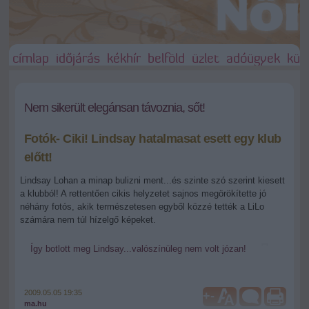
címlap
időjárás
kékhír
belföld
üzlet
adóügyek
külf
Nem sikerült elegánsan távoznia, sőt!
Fotók- Ciki! Lindsay hatalmasat esett egy klub
előtt!
Lindsay Lohan a minap bulizni ment...és szinte szó szerint kiesett
a klubból! A rettentően cikis helyzetet sajnos megörökítette jó
néhány fotós, akik természetesen egyből közzé tették a LiLo
számára nem túl hízelgő képeket.
Így botlott meg Lindsay...valószínüleg nem volt józan!
2009.05.05 19:35
+
-
ma.hu