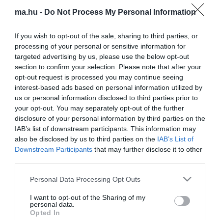
ma.hu legfrissebb hírei:
ma.hu -
Do Not Process My Personal Information
Vitézy Dávid: 2,3 milliárd forint került vissza az államhoz
8:04
egy útdíjrendszeres ügylet felülvizsgálata után
If you wish to opt-out of the sale, sharing to third parties, or
Saját életét is kockára tette a magyar erdész, hogy
22:22
processing of your personal or sensitive information for
megállítsa a tüzet
targeted advertising by us, please use the below opt-out
Második világháborús MG-42 géppuskát emeltek ki a
section to confirm your selection. Please note that after your
20:20
Dunából - a rendőrség lefoglalta
opt-out request is processed you may continue seeing
interest-based ads based on personal information utilized by
A Miniszterelnökség felmondta a Lounge Eventtel kötött
18:19
us or personal information disclosed to third parties prior to
keretszerződését
your opt-out. You may separately opt-out of the further
Megérkezett az eső a Duna vízgyűjtőjére
16:21
disclosure of your personal information by third parties on the
Újabb két gyanúsítottat fogtak el a 600 milliós
IAB’s list of downstream participants. This information may
14:26
ingatlanmaffia ügyében
also be disclosed by us to third parties on the
IAB’s List of
Downstream Participants
that may further disclose it to other
Vizes Eb - Megvan az első magyar arany, a nyíltvízi úszó
12:56
Betlehem Dávid nyerte a kieséses versenyt
third parties.
Please note that this website/app uses one or more Google
Personal Data Processing Opt Outs
top cikkek:
services and may gather and store information including but
not limited to your visit or usage behaviour. You may click to
I want to opt-out of the Sharing of my
Nem is olyan egészséges a népszerű banán?
personal data.
grant or deny consent to Google and its third-party tags to
Opted In
use your data for below specified purposes in below Google