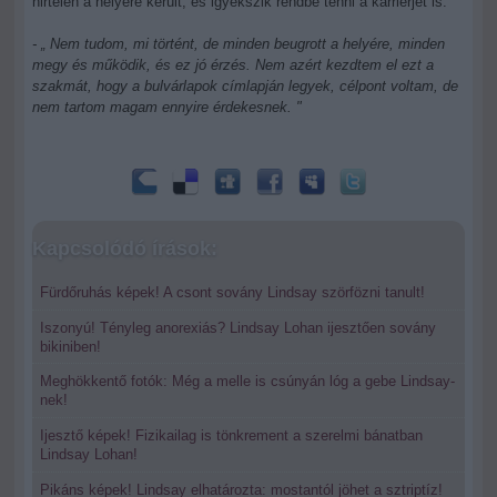
hirtelen a helyére került, és igyekszik rendbe tenni a karrierjét is.
- „ Nem tudom, mi történt, de minden beugrott a helyére, minden
megy és működik, és ez jó érzés. Nem azért kezdtem el ezt a
szakmát, hogy a bulvárlapok címlapján legyek, célpont voltam, de
nem tartom magam ennyire érdekesnek. "
Kapcsolódó írások:
Fürdőruhás képek! A csont sovány Lindsay szörfözni tanult!
Iszonyú! Tényleg anorexiás? Lindsay Lohan ijesztően sovány
bikiniben!
Meghökkentő fotók: Még a melle is csúnyán lóg a gebe Lindsay-
nek!
Ijesztő képek! Fizikailag is tönkrement a szerelmi bánatban
Lindsay Lohan!
Pikáns képek! Lindsay elhatározta: mostantól jöhet a sztriptíz!