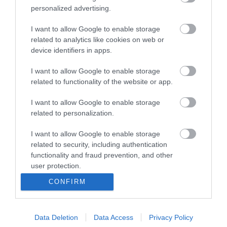
personalized advertising.
I want to allow Google to enable storage
related to analytics like cookies on web or
device identifiers in apps.
Portál szoftver és szerkesztőségi CMS, DMS rendszer:© PortalWare, 2017
I want to allow Google to enable storage
Magnum IT Kft.
related to functionality of the website or app.
•
Médiaajánlat és hirdetési akciók
•
Impresszum
•
Adatvédelmi
nyiltakozat
•
Fórum
•
Írj Nekünk!
•
Olvasói és moderálási alapelvek
•
Partnerek
•
ma.hu RSS csatornái
•
I want to allow Google to enable storage
related to personalization.
I want to allow Google to enable storage
related to security, including authentication
functionality and fraud prevention, and other
user protection.
CONFIRM
Data Deletion
Data Access
Privacy Policy