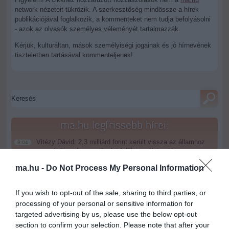
network nézeteit tükrözik. A szerkesztőség mindössze a hírek
publikációjával foglalkozik, a kommenteket nem tudja befolyásolni
- azok az olvasók személyes véleményét tartalmazzák.
Kérjük, kulturáltan, mások személyiségi jogainak és jó hírnevének
tiszteletben tartásával kommenteljenek!
ma.hu legfrissebb hírei:
Vitézy Dávid: 2,3 milliárd forint került vissza az államhoz
8:04
egy útdíjrendszeres ügylet felülvizsgálata után
Saját életét is kockára tette a magyar erdész, hogy
ma.hu -
Do Not Process My Personal Information
22:22
megállítsa a tüzet
Második világháborús MG-42 géppuskát emeltek ki a
20:20
If you wish to opt-out of the sale, sharing to third parties, or
Dunából - a rendőrség lefoglalta
processing of your personal or sensitive information for
targeted advertising by us, please use the below opt-out
A Miniszterelnökség felmondta a Lounge Eventtel kötött
18:19
keretszerződését
section to confirm your selection. Please note that after your