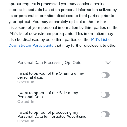
opt-out request is processed you may continue seeing
Megérkezett az eső a Duna vízgyűjtőjére
16:21
interest-based ads based on personal information utilized by
Újabb két gyanúsítottat fogtak el a 600 milliós
14:26
us or personal information disclosed to third parties prior to
ingatlanmaffia ügyében
your opt-out. You may separately opt-out of the further
Vizes Eb - Megvan az első magyar arany, a nyíltvízi úszó
disclosure of your personal information by third parties on the
12:56
Betlehem Dávid nyerte a kieséses versenyt
IAB’s list of downstream participants. This information may
also be disclosed by us to third parties on the
IAB’s List of
Downstream Participants
that may further disclose it to other
top cikkek:
third parties.
Nem is olyan egészséges a népszerű banán?
Please note that this website/app uses one or more Google
Personal Data Processing Opt Outs
services and may gather and store information including but
top fórum témák:
not limited to your visit or usage behaviour. You may click to
I want to opt-out of the Sharing of my
personal data.
grant or deny consent to Google and its third-party tags to
Opted In
Tanár Úr gyere, mindjárt lesz Lillád!
use your data for below specified purposes in below Google
2022.05.10 21:11
consent section.
I want to opt-out of the Sale of my
AZ IGAZSÁG SOHA NEM KÉSŐ
Personal Data.
2022.05.10 21:07
Opted In
JólVanna
2022.05.10 20:31
I want to opt-out of processing my
Porvihar
Personal Data for Targeted Advertising.
2022.03.29 16:11
Opted In
Mit szólsz? Ide minden baromságot...