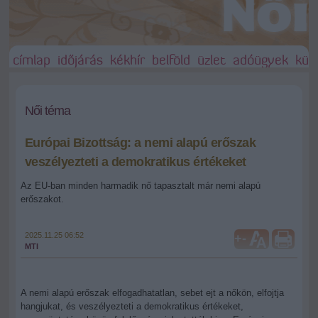
címlap
időjárás
kékhír
belföld
üzlet
adóügyek
külf
Női téma
Európai Bizottság: a nemi alapú erőszak
veszélyezteti a demokratikus értékeket
Az EU-ban minden harmadik nő tapasztalt már nemi alapú
erőszakot.
2025.11.25 06:52
+
-
MTI
A nemi alapú erőszak elfogadhatatlan, sebet ejt a nőkön, elfojtja
hangjukat, és veszélyezteti a demokratikus értékeket,