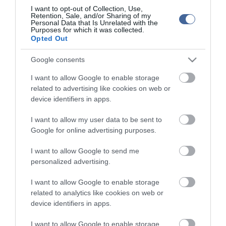
2022.03.29 16:06
I want to opt-out of Collection, Use,
Retention, Sale, and/or Sharing of my
Personal Data that Is Unrelated with the
Purposes for which it was collected.
Opted Out
Google consents
I want to allow Google to enable storage
related to advertising like cookies on web or
device identifiers in apps.
I want to allow my user data to be sent to
Google for online advertising purposes.
I want to allow Google to send me
personalized advertising.
I want to allow Google to enable storage
Portál szoftver és szerkesztőségi CMS, DMS rendszer:© PortalWare, 2017
Magnum IT Kft.
related to analytics like cookies on web or
•
Médiaajánlat és hirdetési akciók
•
Impresszum
•
Adatvédelmi
device identifiers in apps.
nyiltakozat
•
Fórum
•
Írj Nekünk!
•
Olvasói és moderálási alapelvek
•
Partnerek
•
ma.hu RSS csatornái
•
I want to allow Google to enable storage