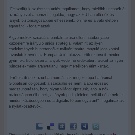
"Felszólítjuk az összes uniós tagállamot, hogy mielőbb ültessék át
az irányelvet a nemzeti jogukba, hogy az EU-ban élő nők és
lányok biztonságosabban élhessenek, online és a való életben
egyaránt" - fogalmaztak.
A gyermekek szexuális bántalmazása elleni hatékonyabb
küzdelemre irányuló uniós stratégia, valamint az ilyen
cselekmények büntetendővé nyilvánítására irányuló jogalkotási
javaslatok révén az Európai Unió fokozza erőfeszítéseit minden
gyermek, különösen a lányok védelme érdekében, akiket az ilyen
bűncselekmény aránytalanul nagy mértékben érint - írták.
"Erőfeszítéseik azonban nem állnak meg Európa határainál.
Globálisan dolgozunk a szexuális és nemi alapú erőszak
megszüntetésén, hogy olyan világot építsünk, ahol a nők
biztonságban élhetnek, a lányok pedig félelem nélkül nőhetnek fel
minden közösségben és a digitális térben egyaránt" - fogalmaztak
a nyilatkozattevők.
Figyelem! A cikkhez hozzáfűzött hozzászólások nem a
ma.hu