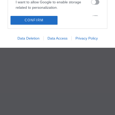
I want to allow Google to enable storage
related to personalization.
I want to allow Google to enable storage
CONFIRM
related to security, including authentication
functionality and fraud prevention, and other
user protection.
Data Deletion
Data Access
Privacy Policy