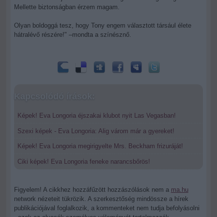
Mellette biztonságban érzem magam.
Olyan boldoggá tesz, hogy Tony engem választott társául élete
hátralévő részére!" –mondta a színésznő.
Kapcsolódó írások:
Képek! Eva Longoria éjszakai klubot nyit Las Vegasban!
Szexi képek - Eva Longoria: Alig várom már a gyereket!
Képek! Eva Longoria megirigyelte Mrs. Beckham frizuráját!
Ciki képek! Eva Longoria feneke narancsbőrös!
Figyelem! A cikkhez hozzáfűzött hozzászólások nem a
ma.hu
network nézeteit tükrözik. A szerkesztőség mindössze a hírek
publikációjával foglalkozik, a kommenteket nem tudja befolyásolni