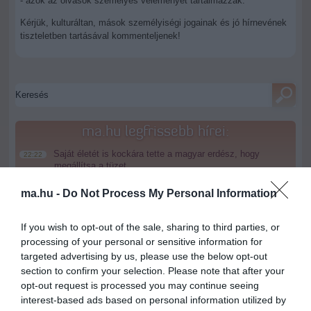
- azok az olvasók személyes véleményét tartalmazzák.
Kérjük, kulturáltan, mások személyiségi jogainak és jó hírnevének
tiszteletben tartásával kommenteljenek!
ma.hu legfrissebb hírei:
Saját életét is kockára tette a magyar erdész, hogy
22:22
megállítsa a tüzet
Második világháborús MG-42 géppuskát emeltek ki a
20:20
ma.hu -
Do Not Process My Personal Information
Dunából - a rendőrség lefoglalta
A Miniszterelnökség felmondta a Lounge Eventtel kötött
18:19
If you wish to opt-out of the sale, sharing to third parties, or
keretszerződését
processing of your personal or sensitive information for
Megérkezett az eső a Duna vízgyűjtőjére
16:21
targeted advertising by us, please use the below opt-out
section to confirm your selection. Please note that after your
Újabb két gyanúsítottat fogtak el a 600 milliós
14:26
ingatlanmaffia ügyében
opt-out request is processed you may continue seeing
interest-based ads based on personal information utilized by
Vizes Eb - Megvan az első magyar arany, a nyíltvízi úszó
12:56