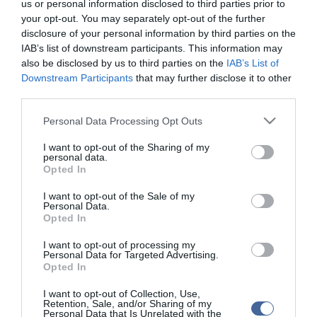
us or personal information disclosed to third parties prior to
Betlehem Dávid nyerte a kieséses versenyt
your opt-out. You may separately opt-out of the further
Magyar Péter: Tízéves mélypontra csökkent az infláció
11:15
disclosure of your personal information by third parties on the
IAB’s list of downstream participants. This information may
also be disclosed by us to third parties on the
IAB’s List of
top cikkek:
Downstream Participants
that may further disclose it to other
Nem is olyan egészséges a népszerű banán?
third parties.
Please note that this website/app uses one or more Google
Personal Data Processing Opt Outs
top fórum témák:
services and may gather and store information including but
not limited to your visit or usage behaviour. You may click to
I want to opt-out of the Sharing of my
Tanár Úr gyere, mindjárt lesz Lillád!
personal data.
grant or deny consent to Google and its third-party tags to
2022.05.10 21:11
Opted In
use your data for below specified purposes in below Google
AZ IGAZSÁG SOHA NEM KÉSŐ
2022.05.10 21:07
consent section.
I want to opt-out of the Sale of my
Personal Data.
JólVanna
2022.05.10 20:31
Opted In
Porvihar
I want to opt-out of processing my
2022.03.29 16:11
Personal Data for Targeted Advertising.
Mit szólsz? Ide minden baromságot...
Opted In
2022.03.29 16:06
I want to opt-out of Collection, Use,
Retention, Sale, and/or Sharing of my
Personal Data that Is Unrelated with the