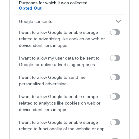
Purposes for which it was collected.
Opted Out
Google consents
I want to allow Google to enable storage
related to advertising like cookies on web or
device identifiers in apps.
I want to allow my user data to be sent to
Google for online advertising purposes.
I want to allow Google to send me
personalized advertising.
Portál szoftver és szerkesztőségi CMS, DMS rendszer:© PortalWare, 2017
Magnum IT Kft.
I want to allow Google to enable storage
•
Médiaajánlat és hirdetési akciók
•
Impresszum
•
Adatvédelmi
related to analytics like cookies on web or
nyiltakozat
•
Fórum
•
Írj Nekünk!
•
Olvasói és moderálási alapelvek
•
device identifiers in apps.
Partnerek
•
ma.hu RSS csatornái
•
I want to allow Google to enable storage
related to functionality of the website or app.