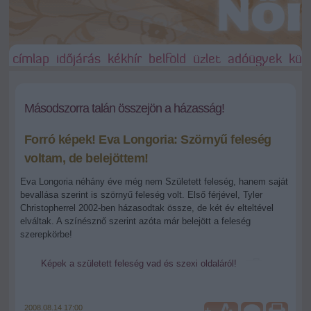
címlap
időjárás
kékhír
belföld
üzlet
adóügyek
külf
Másodszorra talán összejön a házasság!
Forró képek! Eva Longoria: Szörnyű feleség
voltam, de belejöttem!
Eva Longoria néhány éve még nem Született feleség, hanem saját
bevallása szerint is szörnyű feleség volt. Első férjével, Tyler
Christopherrel 2002-ben házasodtak össze, de két év elteltével
elváltak. A színésznő szerint azóta már belejött a feleség
szerepkörbe!
Képek a született feleség vad és szexi oldaláról!
2008.08.14 17:00
+
-