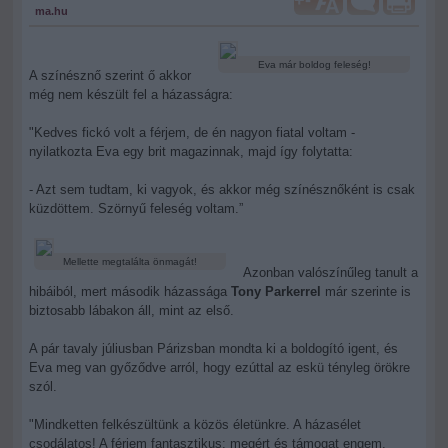
ma.hu
Eva már boldog feleség!
A színésznő szerint ő akkor
még nem készült fel a házasságra:
"Kedves fickó volt a férjem, de én nagyon fiatal voltam -
nyilatkozta Eva egy brit magazinnak, majd így folytatta:
- Azt sem tudtam, ki vagyok, és akkor még színésznőként is csak
küzdöttem. Szörnyű feleség voltam.”
Mellette megtalálta önmagát!
Azonban valószínűleg tanult a
hibáiból, mert második házassága
Tony Parkerrel
már szerinte is
biztosabb lábakon áll, mint az első.
A pár tavaly júliusban Párizsban mondta ki a boldogító igent, és
Eva meg van győződve arról, hogy ezúttal az eskü tényleg örökre
szól.
"Mindketten felkészültünk a közös életünkre. A házasélet
csodálatos! A férjem fantasztikus: megért és támogat engem.