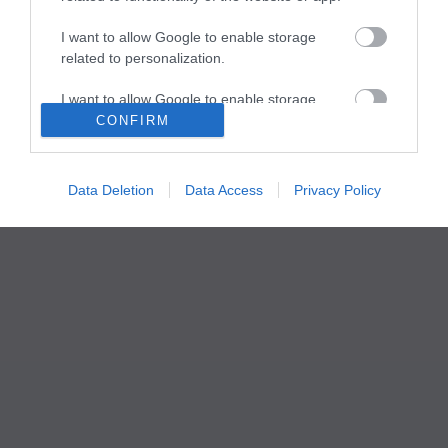
I want to allow Google to enable storage
related to personalization.
I want to allow Google to enable storage
related to security, including authentication
CONFIRM
functionality and fraud prevention, and other
user protection.
Data Deletion
Data Access
Privacy Policy