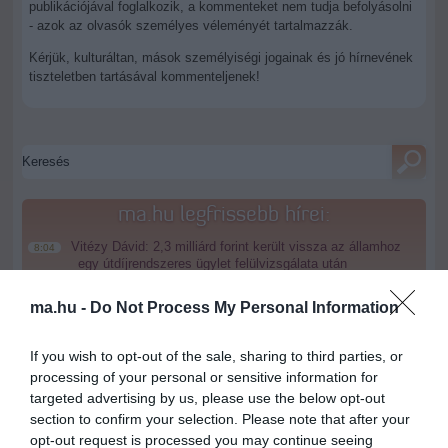
publikációjával foglalkozik, a kommenteket nem tudja befolyásolni
- azok az olvasók személyes véleményét tartalmazzák.
Kérjük, kulturáltan, mások személyiségi jogainak és jó hírnevének
tiszteletben tartásával kommenteljenek!
ma.hu legfrissebb hírei:
Vitézy Dávid: 2,3 milliárd forint került vissza az államhoz
8:04
egy útdíjrendszeres ügylet felülvizsgálata után
Saját életét is kockára tette a magyar erdész, hogy
22:22
ma.hu -
Do Not Process My Personal Information
megállítsa a tüzet
Második világháborús MG-42 géppuskát emeltek ki a
20:20
If you wish to opt-out of the sale, sharing to third parties, or
Dunából - a rendőrség lefoglalta
processing of your personal or sensitive information for
A Miniszterelnökség felmondta a Lounge Eventtel kötött
18:19
targeted advertising by us, please use the below opt-out
keretszerződését
section to confirm your selection. Please note that after your
Megérkezett az eső a Duna vízgyűjtőjére
16:21
opt-out request is processed you may continue seeing