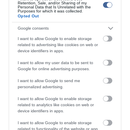
Retention, Sale, and/or Sharing of my
Personal Data that Is Unrelated with the
Purposes for which it was collected.
Opted Out
Google consents
I want to allow Google to enable storage
related to advertising like cookies on web or
device identifiers in apps.
I want to allow my user data to be sent to
Google for online advertising purposes.
I want to allow Google to send me
personalized advertising.
Portál szoftver és szerkesztőségi CMS, DMS rendszer:© PortalWare, 2017
I want to allow Google to enable storage
Magnum IT Kft.
related to analytics like cookies on web or
•
Médiaajánlat és hirdetési akciók
•
Impresszum
•
Adatvédelmi
device identifiers in apps.
nyiltakozat
•
Fórum
•
Írj Nekünk!
•
Olvasói és moderálási alapelvek
•
Partnerek
•
ma.hu RSS csatornái
•
I want to allow Google to enable storage
related to functionality of the website or app.