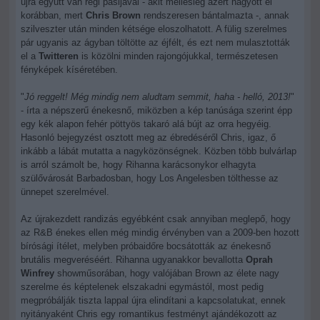
újra együtt van régi pasijával - akit mellesleg azért hagyott el
korábban, mert
Chris Brown
rendszeresen bántalmazta -, annak
szilveszter után minden kétsége eloszolhatott. A fülig szerelmes
pár ugyanis az ágyban töltötte az éjfélt, és ezt nem mulasztották
el a
Twitteren
is közölni minden rajongójukkal, természetesen
fényképek kíséretében.
"
Jó reggelt! Még mindig nem aludtam semmit, haha - helló, 2013!
"
- írta a népszerű énekesnő, miközben a kép tanúsága szerint épp
egy kék alapon fehér pöttyös takaró alá bújt az orra hegyéig.
Hasonló bejegyzést osztott meg az ébredéséről Chris, igaz, ő
inkább a lábát mutatta a nagyközönségnek. Közben több bulvárlap
is arról számolt be, hogy Rihanna karácsonykor elhagyta
szülővárosát Barbadosban, hogy Los Angelesben tölthesse az
ünnepet szerelmével.
Az újrakezdett randizás egyébként csak annyiban meglepő, hogy
az R&B énekes ellen még mindig érvényben van a 2009-ben hozott
bírósági ítélet, melyben próbaidőre bocsátották az énekesnő
brutális megveréséért. Rihanna ugyanakkor bevallotta
Oprah
Winfrey
showműsorában, hogy valójában Brown az élete nagy
szerelme és képtelenek elszakadni egymástól, most pedig
megpróbálják tiszta lappal újra elindítani a kapcsolatukat, ennek
nyitányaként Chris egy romantikus festményt ajándékozott az