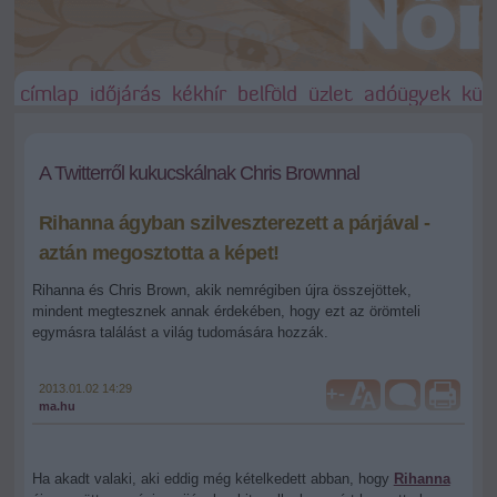
címlap
időjárás
kékhír
belföld
üzlet
adóügyek
külf
A Twitterről kukucskálnak Chris Brownnal
Rihanna ágyban szilveszterezett a párjával -
aztán megosztotta a képet!
Rihanna és Chris Brown, akik nemrégiben újra összejöttek,
mindent megtesznek annak érdekében, hogy ezt az örömteli
egymásra találást a világ tudomására hozzák.
2013.01.02 14:29
+
-
ma.hu
Ha akadt valaki, aki eddig még kételkedett abban, hogy
Rihanna