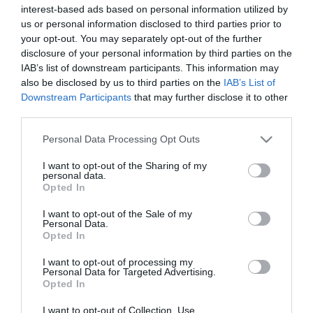
interest-based ads based on personal information utilized by
Újabb két gyanúsítottat fogtak el a 600 milliós
14:26
ingatlanmaffia ügyében
us or personal information disclosed to third parties prior to
your opt-out. You may separately opt-out of the further
Vizes Eb - Megvan az első magyar arany, a nyíltvízi úszó
12:56
disclosure of your personal information by third parties on the
Betlehem Dávid nyerte a kieséses versenyt
IAB’s list of downstream participants. This information may
also be disclosed by us to third parties on the
IAB’s List of
top cikkek:
Downstream Participants
that may further disclose it to other
third parties.
Nem is olyan egészséges a népszerű banán?
Please note that this website/app uses one or more Google
Personal Data Processing Opt Outs
services and may gather and store information including but
top fórum témák:
not limited to your visit or usage behaviour. You may click to
I want to opt-out of the Sharing of my
personal data.
grant or deny consent to Google and its third-party tags to
Tanár Úr gyere, mindjárt lesz Lillád!
Opted In
2022.05.10 21:11
use your data for below specified purposes in below Google
AZ IGAZSÁG SOHA NEM KÉSŐ
consent section.
I want to opt-out of the Sale of my
2022.05.10 21:07
Personal Data.
JólVanna
Opted In
2022.05.10 20:31
I want to opt-out of processing my
Porvihar
2022.03.29 16:11
Personal Data for Targeted Advertising.
Opted In
Mit szólsz? Ide minden baromságot...
2022.03.29 16:06
I want to opt-out of Collection, Use,