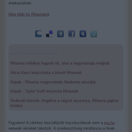
énekesnőnek.
Még több hír Rihannáról
Kapcsolódó írások:
Rihanna milliókat hagyott ott, ahol a nagymamája meghalt
Alicia Keys letaszította a trónról Rihannát
Képek - Rihanna megismételte Madonna rekordját
Képek - Taylor Swift lenyomta Rihannát
Árulkodó körmök: Angelina a végzet asszonya, Rihanna pajkos
kislány
Figyelem! A cikkhez hozzáfűzött hozzászólások nem a
ma.hu
network nézeteit tükrözik. A szerkesztőség mindössze a hírek