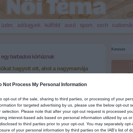
üzlet
adóügyek
külföld
autó
sport
tech
tudomá
egy barbadosi kórháznak
m
iókat hagyott ott, ahol a nagymamája
Saj
22:22
er
si származású énekesnő 1,75 millió dollárt
o Not Process My Personal Information
karibi szigetország egyik kórházának.
Más
20:20
em
to opt-out of the sale, sharing to third parties, or processing of your per
le
+
-
formation for targeted advertising by us, please use the below opt-out s
A M
18:19
r selection. Please note that after your opt-out request is processed y
Ev
eing interest-based ads based on personal information utilized by us or
ortál szerint a kedvezményezett az a klinika, ahol
t a sztár nagymamája, Clara 'Dolly' Braithwaite.
disclosed to third parties prior to your opt-out. You may separately opt-
Meg
16:21
losure of your personal information by third parties on the IAB’s list of