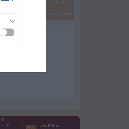
2022.03.29 16:11
? Ide minden baromságot...
2022.03.29 16:06
Kft.
vek
•
Partnerek
•
ma.hu RSS csatornái
•