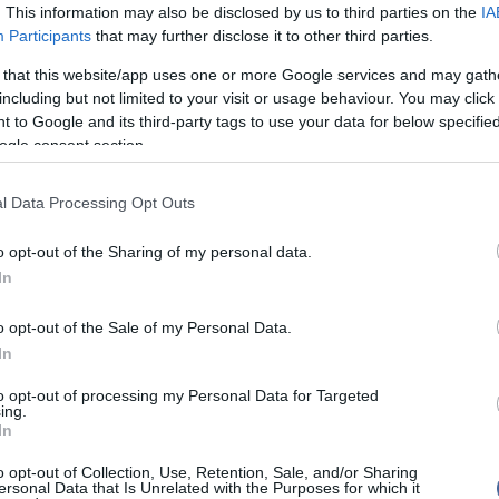
Úja
int az énekesnő a bridgetowni Erzsébet királynő
14:26
. This information may also be disclosed by us to third parties on the
IA
mi
sítéséhez való hozzájárulással szeretne
Participants
that may further disclose it to other third parties.
 valamit hazájának". A cél emberéletek megmentése,
Viz
12:56
 meghosszabbítása - mondta. A pénzből a klinika
 that this website/app uses one or more Google services and may gath
a 
erendezéseket szerezhet be.
ki
including but not limited to your visit or usage behaviour. You may click 
 to Google and its third-party tags to use your data for below specifi
ányért a klinika Rihanna nagymamájáról nevezte el
Mag
11:15
lyát.
ogle consent section.
cs
t nagyi nevét az énekesnő a mellkasára is
l Data Processing Opt Outs
o opt-out of the Sharing of my personal data.
Nem is ol
In
o opt-out of the Sale of my Personal Data.
írások:
In
Tanár Úr gy
a megismételte Madonna rekordját
to opt-out of processing my Personal Data for Targeted
AZ IGAZ
ing.
: Angelina a végzet asszonya, Rihanna pajkos
In
JólVanna
o opt-out of Collection, Use, Retention, Sale, and/or Sharing
e tarolhat az MTV videós díjátadóján
ersonal Data that Is Unrelated with the Purposes for which it
Porvihar