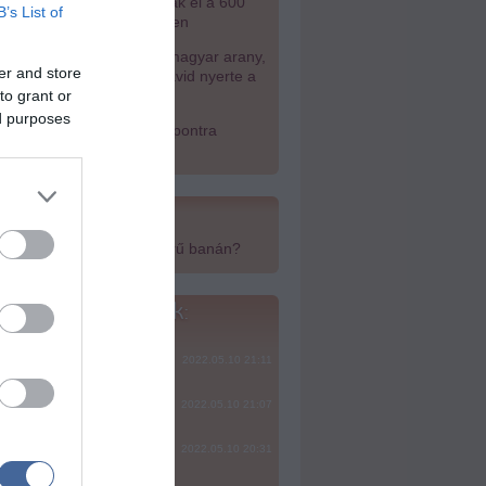
bb két gyanúsítottat fogtak el a 600
B’s List of
lliós ingatlanmaffia ügyében
es Eb - Megvan az első magyar arany,
er and store
nyíltvízi úszó Betlehem Dávid nyerte a
eséses versenyt
to grant or
ed purposes
yar Péter: Tízéves mélypontra
ökkent az infláció
top cikkek:
yan egészséges a népszerű banán?
top fórum témák:
ere, mindjárt lesz Lillád!
2022.05.10 21:11
SÁG SOHA NEM KÉSŐ
2022.05.10 21:07
2022.05.10 20:31