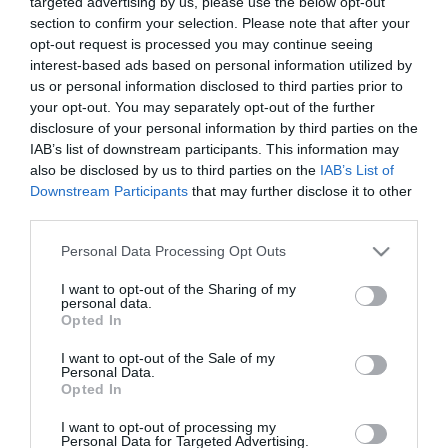
targeted advertising by us, please use the below opt-out
section to confirm your selection. Please note that after your
opt-out request is processed you may continue seeing
interest-based ads based on personal information utilized by
us or personal information disclosed to third parties prior to
your opt-out. You may separately opt-out of the further
Portál szoftver és szerkesztőségi
disclosure of your personal information by third parties on the
•
Médiaajánlat és hirdetési akciók
•
Impresszum
•
Adatvédelmi nyiltakoz
IAB’s list of downstream participants. This information may
also be disclosed by us to third parties on the
IAB’s List of
Downstream Participants
that may further disclose it to other
third parties.
Please note that this website/app uses one or more Google
Personal Data Processing Opt Outs
services and may gather and store information including but
not limited to your visit or usage behaviour. You may click to
I want to opt-out of the Sharing of my
personal data.
grant or deny consent to Google and its third-party tags to
Opted In
use your data for below specified purposes in below Google
consent section.
I want to opt-out of the Sale of my
Personal Data.
Opted In
I want to opt-out of processing my
Personal Data for Targeted Advertising.