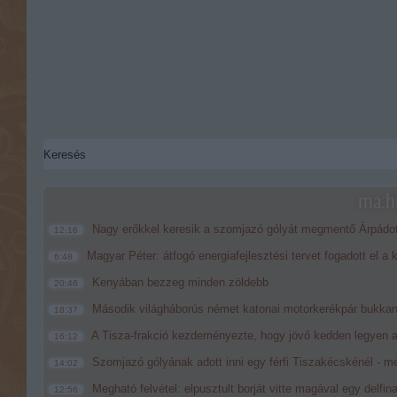
ma.hu
Nagy erőkkel keresik a szomjazó gólyát megmentő Árpádo
12:16
Magyar Péter: átfogó energiafejlesztési tervet fogadott el a
6:48
Kenyában bezzeg minden zöldebb
20:46
Második világháborús német katonai motorkerékpár bukkan
18:37
A Tisza-frakció kezdeményezte, hogy jövő kedden legyen a
16:12
Szomjazó gólyának adott inni egy férfi Tiszakécskénél - me
14:02
Megható felvétel: elpusztult borját vitte magával egy delfin
12:56