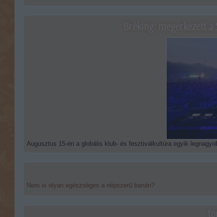
Bréking: megérkezett a 
Augusztus 15-én a globális klub- és fesztiválkultúra egyik legnagyob
Nem is olyan egészséges a népszerű banán?
to