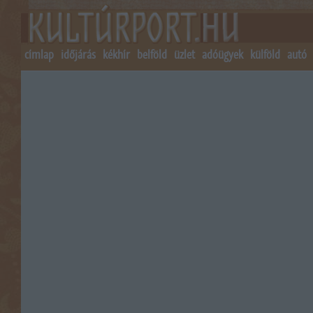
címlap
időjárás
kékhír
belföld
üzlet
adóügyek
külföld
autó