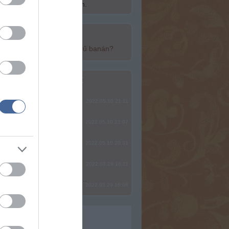
ép fel a Szabadság Szigetén.
top cikkek:
yan egészséges a népszerű banán?
top fórum témák:
ere, mindjárt lesz Lillád!
2022.05.10 21:11
SÁG SOHA NEM KÉSŐ
2022.05.10 21:07
2022.05.10 20:31
2022.03.29 16:11
? Ide minden baromságot...
2022.03.29 16:06