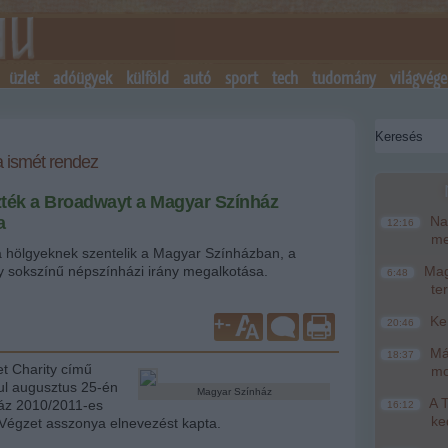
üzlet
adóügyek
külföld
autó
sport
tech
tudomány
világvége
 ismét rendez
ék a Broadwayt a Magyar Színház
a
Nag
12:16
me
a hölgyeknek szentelik a Magyar Színházban, a
gy sokszínű népszínházi irány megalkotása.
Magy
6:48
te
Ke
+
-
20:46
Más
18:37
t Charity című
mo
dul augusztus 25-én
Magyar Színház
A T
áz 2010/2011-es
16:12
ke
Végzet asszonya elnevezést kapta.