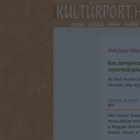
címlap
időjárás
kékhír
belföld
Pelsőczy Réka
Becsempészt
repertoárjáb
Az első évadot 
társulat célja e
2010.08.18 09:30
MTI
Neil Simon Swee
musicaljével in
a Magyar Szính
évada, amely a 