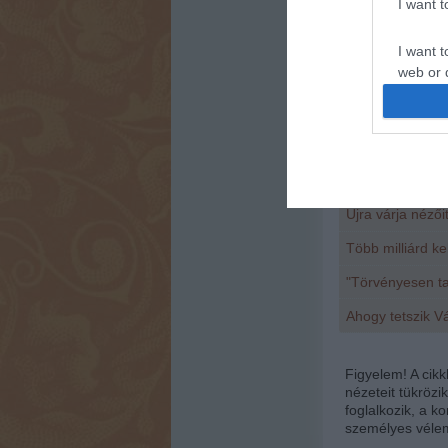
I want 
Az egyes levele
művészeinek nev
I want t
web or d
I want t
or app.
Kapcsolódó 
I want t
Újra várja néző
I want t
authenti
Több milliárd ke
"Törvényesen ta
Ahogy tetszik 
Figyelem! A cik
nézeteit tükrözi
foglalkozik, a 
személyes vélem