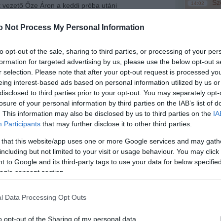
Szo
14:02
t vezető Őze Áron a keddi próba utáni
Ti
n elmondta, az első évadot, amelyet teljesen a
rö
ése állított össze, a hölgyeknek szentelik, így a
o Not Process My Personal Information
ok többsége is a nőkről szól.
Meg
12:56
ma
Neil Simon, Cy Coleman és Dorothy Fields zenés
to opt-out of the sale, sharing to third parties, or processing of your per
 Fellini Cabiria éjszakái című filmjének
formation for targeted advertising by us, please use the below opt-out s
alapul, a történet azonban a hatvanas évek New
r selection. Please note that after your opt-out request is processed y
Br
dik.
eing interest-based ads based on personal information utilized by us or
nag
disclosed to third parties prior to your opt-out. You may separately opt-
ka
által rendezett produkciót kettős szereposztásban,
losure of your personal information by third parties on the IAB’s list of
, illetve 26-án mutatja be a Magyar Színház, majd
péig csak ezt a musicalt játsszák.
. This information may also be disclosed by us to third parties on the
IA
Participants
that may further disclose it to other third parties.
a januári "Broadway-blokkban" tér vissza a Vámpírok
című előadásokkal együtt - ismertette az évadra
 that this website/app uses one or more Google services and may gath
it Őze Áron. Mint kiemelte, a Magyar Színház
including but not limited to your visit or usage behaviour. You may click 
lik tisztán zenés teátrummá, mert azt a sokszínű
 to Google and its third-party tags to use your data for below specifi
yt szeretnék folytatni, amelyben többféle műfaj is
ogle consent section.
sulattal rendelkezünk, amely prózában, énekben és
l Data Processing Opt Outs
elkedő
" - hangsúlyozta.
Augusztus 
fesztiválk
lmondta, a Sweet Charity az első általa rendezett
o opt-out of the Sharing of my personal data.