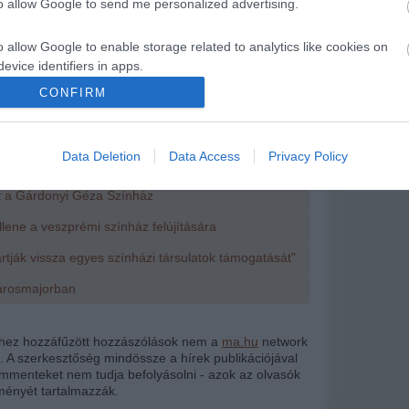
to allow Google to send me personalized advertising.
k felületére a Magyar Színház egykori és mai
ei kerülnek.
o allow Google to enable storage related to analytics like cookies on
evice identifiers in apps.
CONFIRM
o allow Google to enable storage related to functionality of the website
Data Deletion
Data Access
Privacy Policy
írások:
o allow Google to enable storage related to personalization.
it a Gárdonyi Géza Színház
o allow Google to enable storage related to security, including
cation functionality and fraud prevention, and other user protection.
llene a veszprémi színház felújítására
rtják vissza egyes színházi társulatok támogatását"
Városmajorban
khez hozzáfűzött hozzászólások nem a
ma.hu
network
k. A szerkesztőség mindössze a hírek publikációjával
kommenteket nem tudja befolyásolni - azok az olvasók
ényét tartalmazzák.