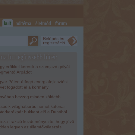
kult
nőitéma
életmód
fórum
Belépés és
regisztráció
ma.hu legfrissebb hírei:
y erőkkel keresik a szomjazó gólyát
gmentő Árpádot
ar Péter: átfogó energiafejlesztési
rvet fogadott el a kormány
nyában bezzeg minden zöldebb
odik világháborús német katonai
torkerékpár bukkant elő a Dunából
isza-frakció kezdeményezte, hogy jövő
dden legyen az államfőválasztás