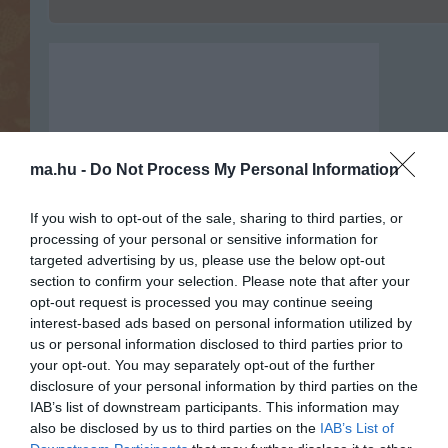
ma.hu -
Do Not Process My Personal Information
If you wish to opt-out of the sale, sharing to third parties, or
processing of your personal or sensitive information for
targeted advertising by us, please use the below opt-out
section to confirm your selection. Please note that after your
opt-out request is processed you may continue seeing
interest-based ads based on personal information utilized by
us or personal information disclosed to third parties prior to
your opt-out. You may separately opt-out of the further
Portál szoftver és szerkesztőségi
disclosure of your personal information by third parties on the
•
Médiaajánlat és hirdetési akciók
•
Impresszum
•
Adatvédelmi nyiltakoz
IAB’s list of downstream participants. This information may
also be disclosed by us to third parties on the
IAB’s List of