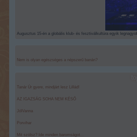
Augusztus 15-én a globális klub- és fesztiválkultúra egyik legnagyob
Nem is olyan egészséges a népszerű banán?
to
Tanár Úr gyere, mindjárt lesz Lillád!
AZ IGAZSÁG SOHA NEM KÉSŐ
JólVanna
Porvihar
Mit szólsz? Ide minden baromságot...