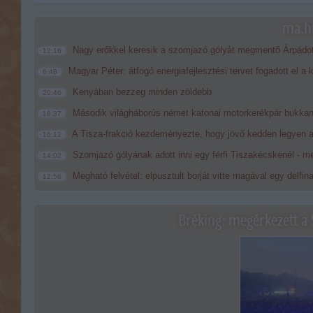
ma.hu
Nagy erőkkel keresik a szomjazó gólyát megmentő Árpádo
12:16
Magyar Péter: átfogó energiafejlesztési tervet fogadott el a
6:48
Kenyában bezzeg minden zöldebb
20:46
Második világháborús német katonai motorkerékpár bukkan
18:37
A Tisza-frakció kezdeményezte, hogy jövő kedden legyen a
16:12
Szomjazó gólyának adott inni egy férfi Tiszakécskénél - me
14:02
Megható felvétel: elpusztult borját vitte magával egy delfin
12:56
Bréking: megérkezett a 