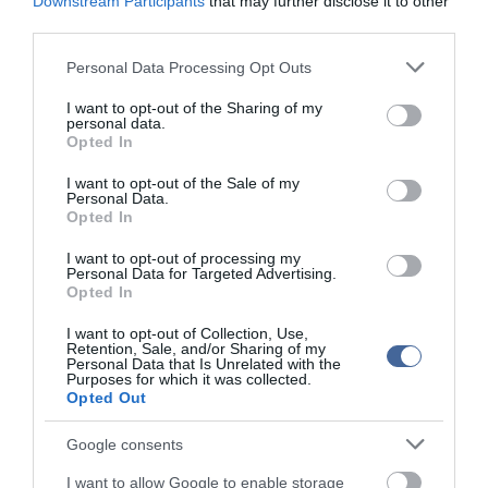
Downstream Participants
that may further disclose it to other
third parties.
Please note that this website/app uses one or more Google
Personal Data Processing Opt Outs
services and may gather and store information including but
not limited to your visit or usage behaviour. You may click to
I want to opt-out of the Sharing of my
personal data.
grant or deny consent to Google and its third-party tags to
Opted In
use your data for below specified purposes in below Google
consent section.
I want to opt-out of the Sale of my
Personal Data.
Opted In
I want to opt-out of processing my
Personal Data for Targeted Advertising.
Opted In
I want to opt-out of Collection, Use,
Retention, Sale, and/or Sharing of my
Personal Data that Is Unrelated with the
Purposes for which it was collected.
Opted Out
Google consents
I want to allow Google to enable storage