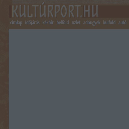
címlap
időjárás
kékhír
belföld
üzlet
adóügyek
külföld
autó