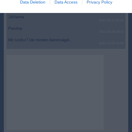
Data Deletion
Data Access
Privacy Policy
AZ IGAZSÁG SOHA NEM KÉSŐ
related to security, including authentication
2022.05.10 21:07
functionality and fraud prevention, and other
JólVanna
user protection.
2022.05.10 20:31
Porvihar
2022.03.29 16:11
Mit szólsz? Ide minden baromságot...
2022.03.29 16:06