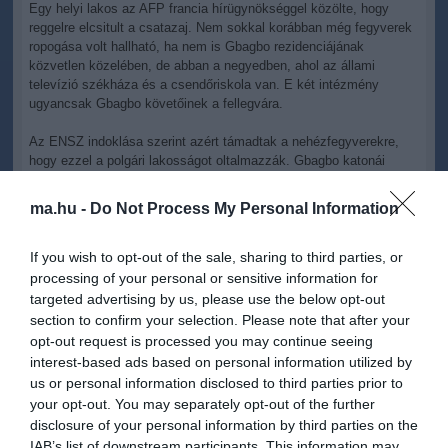
Egy helyi lakos az AFP francia hírügynökséggel közölte, hogy
reggelre elcsitult a csatazaj. Nem sokkal korábban még fegyverek
ropogása volt hallható, ha nem is Gbagbo rezidenciájának
közvetlen közelében, de abban a negyedben, ahol az állami
televízió székháza és a csendőriskola van. E két intézmény
ugyancsak Gbagbo követőinek a fellegvára.
Az ENSZ indoklása szerint azért támadtak a nehézfegyverekre,
hogy ezzel a polgári lakosságot oltalmazzák. Gbagbo katonái
szombat este kezdték lőni azt az abdijani szállodát, a Golf Hotelt,
amelyben a novemberi elnökválasztáson győztes és a
ma.hu -
Do Not Process My Personal Information
nemzetközileg elismert elefántcsontparti államfő, Alassane
Ouattara alakította ki
főhadiszállás
át.
If you wish to opt-out of the sale, sharing to third parties, or
processing of your personal or sensitive information for
targeted advertising by us, please use the below opt-out
section to confirm your selection. Please note that after your
opt-out request is processed you may continue seeing
Kapcsolódó írások:
interest-based ads based on personal information utilized by
us or personal information disclosed to third parties prior to
Elefántcsontpart: több mint száz holttestet találtak
your opt-out. You may separately opt-out of the further
disclosure of your personal information by third parties on the
Elítélte az EP a tüzérség civilek elleni bevetését
IAB’s list of downstream participants. This information may