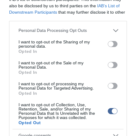
Elefántcsontparton
also be disclosed by us to third parties on the
IAB’s List of
Elefántcsontpart: a francia erők összecsaptak Gbagbo
Downstream Participants
that may further disclose it to other
katonáival
third parties.
Elefántcsontpart: időhúzás
Please note that this website/app uses one or more Google
Personal Data Processing Opt Outs
Káoszt és halált örököl Elefántcsontpart
services and may gather and store information including but
not limited to your visit or usage behaviour. You may click to
I want to opt-out of the Sharing of my
personal data.
grant or deny consent to Google and its third-party tags to
Opted In
use your data for below specified purposes in below Google
Figyelem! A cikkhez hozzáfűzött hozzászólások nem a
ma.hu
network nézeteit
tükrözik. A szerkesztőség mindössze a hírek publikációjával foglalkozik, a
consent section.
I want to opt-out of the Sale of my
kommenteket nem tudja befolyásolni - azok az olvasók személyes véleményét
Personal Data.
tartalmazzák.
Opted In
Kérjük, kulturáltan, mások személyiségi jogainak és jó hírnevének tiszteletben
tartásával kommenteljenek!
I want to opt-out of processing my
Personal Data for Targeted Advertising.
Opted In
I want to opt-out of Collection, Use,
Retention, Sale, and/or Sharing of my
Personal Data that Is Unrelated with the
Purposes for which it was collected.
ma.hu legfrissebb hírei:
Opted Out
Szomjazó gólyának adott inni egy férfi Tiszakécskénél -
14:02
Google consents