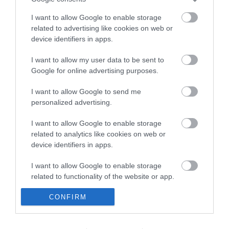
megható pillanatot rögzített a kamera
Megható felvétel: elpusztult borját vitte magával egy
I want to allow Google to enable storage
12:56
delfinanya
related to advertising like cookies on web or
device identifiers in apps.
Halálos fenyegetés miatt lemondta erdélyi koncertjét Majka
10:53
Pórázra kötve hagytak egy kutyát egy híd alatt Miskolcon
8:46
I want to allow my user data to be sent to
Google for online advertising purposes.
Védelmi Munkacsoport: hosszabb hőségriasztás, stabil
6:40
energiaellátás
I want to allow Google to send me
Vizet vinnének a szomjazó vadaknak: önkéntes
6:22
personalized advertising.
összefogást szerveznek a túrázók
Rekordközeli aszály a Dunán: megkezdték a történelmi
22:15
I want to allow Google to enable storage
kisvízszintek rögzítését
related to analytics like cookies on web or
device identifiers in apps.
top cikkek:
I want to allow Google to enable storage
Nem is olyan egészséges a népszerű banán?
related to functionality of the website or app.
I want to allow Google to enable storage
CONFIRM
top fórum témák:
related to personalization.
Tanár Úr gyere, mindjárt lesz Lillád!
2022.05.10 21:11
I want to allow Google to enable storage