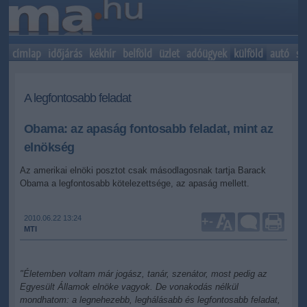
címlap
időjárás
kékhír
belföld
üzlet
adóügyek
külföld
autó
sp
A legfontosabb feladat
Obama: az apaság fontosabb feladat, mint az
elnökség
Az amerikai elnöki posztot csak másodlagosnak tartja Barack
Obama a legfontosabb kötelezettsége, az apaság mellett.
2010.06.22 13:24
+
-
MTI
"Életemben voltam már jogász, tanár, szenátor, most pedig az
Egyesült Államok elnöke vagyok. De vonakodás nélkül
mondhatom: a legnehezebb, leghálásabb és legfontosabb feladat,