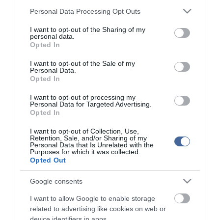
kommenteket nem tudja befolyásolni - azok az olvasók személyes véleményét
Please note that this website/app uses one or more Google
Personal Data Processing Opt Outs
tartalmazzák.
services and may gather and store information including but
Kérjük, kulturáltan, mások személyiségi jogainak és jó hírnevének tiszteletben
not limited to your visit or usage behaviour. You may click to
I want to opt-out of the Sharing of my
tartásával kommenteljenek!
personal data.
grant or deny consent to Google and its third-party tags to
Opted In
use your data for below specified purposes in below Google
consent section.
I want to opt-out of the Sale of my
Personal Data.
Opted In
ma.hu legfrissebb hírei:
I want to opt-out of processing my
Personal Data for Targeted Advertising.
A Miniszterelnökség felmondta a Lounge Eventtel kötött
Opted In
18:19
keretszerződését
I want to opt-out of Collection, Use,
Megérkezett az eső a Duna vízgyűjtőjére
16:21
Retention, Sale, and/or Sharing of my
Personal Data that Is Unrelated with the
Vizes Eb - Megvan az első magyar arany, a nyíltvízi úszó
12:56
Purposes for which it was collected.
Betlehem Dávid nyerte a kieséses versenyt
Opted Out
Tarr Zoltán: folyik a vizsgálat és átvilágítás a közmédiánál
10:18
Google consents
Nagy erőkkel keresik a szomjazó gólyát megmentő
12:16
Árpádot
I want to allow Google to enable storage
related to advertising like cookies on web or
Magyar Péter: átfogó energiafejlesztési tervet fogadott el a
6:48
kormány
device identifiers in apps.