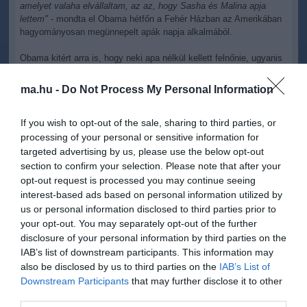
amelyet valaha elvállaltam, az az, hogy Sasha és Malina apja
lettem"
- mondta el Obama hétfőn a Fehér Házban az Amerikában
hagyományosan megünnepelt apák napja alkalmából.
Obama kitért arra is, hogy neki apa nélkül kellett felnőnie, ugyanis
édesapja röviddel a fia születése után visszatért szülőhazájába,
Kenyába.
"Mindent meg akarok tenni, hogy megadjam a
ma.hu -
Do Not Process My Personal Information
lányaimnak mindazt, ami nekem nem adatott meg
" - tette hozzá az
elnök.
If you wish to opt-out of the sale, sharing to third parties, or
processing of your personal or sensitive information for
targeted advertising by us, please use the below opt-out
section to confirm your selection. Please note that after your
opt-out request is processed you may continue seeing
interest-based ads based on personal information utilized by
Kapcsolódó írások:
us or personal information disclosed to third parties prior to
your opt-out. You may separately opt-out of the further
A világ legismertebb politikai foglyának a születésnapját ünneplik
disclosure of your personal information by third parties on the
Ahmadinezsád: Obama beavatkozik az iráni belügyekbe
IAB’s list of downstream participants. This information may
also be disclosed by us to third parties on the
IAB’s List of
Downstream Participants
that may further disclose it to other
Figyelem! A cikkhez hozzáfűzött hozzászólások nem a
ma.hu
network nézeteit
third parties.
tükrözik. A szerkesztőség mindössze a hírek publikációjával foglalkozik, a