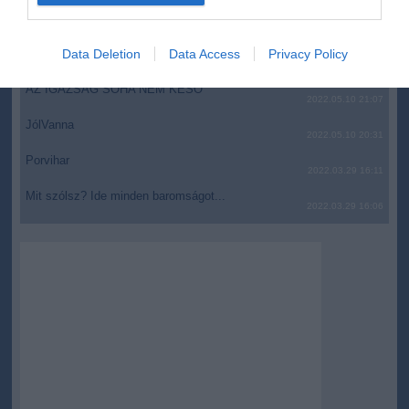
top fórum témák:
I want to allow Google to enable storage
related to security, including authentication
Tanár Úr gyere, mindjárt lesz Lillád!
Data Deletion
Data Access
Privacy Policy
functionality and fraud prevention, and other
2022.05.10 21:11
user protection.
AZ IGAZSÁG SOHA NEM KÉSŐ
2022.05.10 21:07
JólVanna
2022.05.10 20:31
Porvihar
2022.03.29 16:11
Mit szólsz? Ide minden baromságot...
2022.03.29 16:06