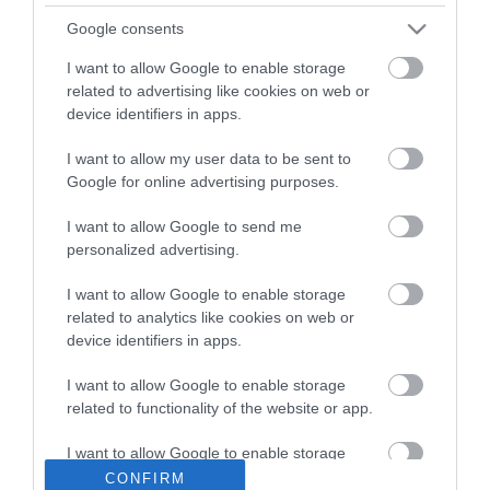
ma.hu legfrissebb hírei:
Google consents
I want to allow Google to enable storage
Saját életét is kockára tette a magyar erdész, hogy
22:22
megállítsa a tüzet
related to advertising like cookies on web or
device identifiers in apps.
Második világháborús MG-42 géppuskát emeltek ki a
20:20
Dunából - a rendőrség lefoglalta
I want to allow my user data to be sent to
A Miniszterelnökség felmondta a Lounge Eventtel kötött
18:19
Google for online advertising purposes.
keretszerződését
Megérkezett az eső a Duna vízgyűjtőjére
I want to allow Google to send me
16:21
personalized advertising.
Újabb két gyanúsítottat fogtak el a 600 milliós
14:26
ingatlanmaffia ügyében
I want to allow Google to enable storage
Vizes Eb - Megvan az első magyar arany, a nyíltvízi úszó
12:56
related to analytics like cookies on web or
Betlehem Dávid nyerte a kieséses versenyt
device identifiers in apps.
Magyar Péter: Tízéves mélypontra csökkent az infláció
11:15
I want to allow Google to enable storage
related to functionality of the website or app.
top cikkek:
I want to allow Google to enable storage
Nem is olyan egészséges a népszerű banán?
related to personalization.
CONFIRM