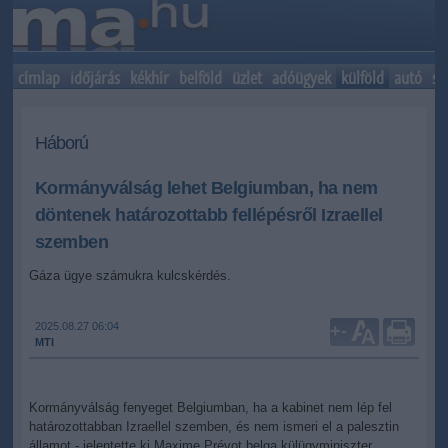
címlap
időjárás
kékhír
belföld
üzlet
adóügyek
külföld
autó
sp
Háború
Kormányválság lehet Belgiumban, ha nem
döntenek határozottabb fellépésről Izraellel
szemben
Gáza ügye számukra kulcskérdés.
2025.08.27 06:04
+
-
MTI
Kormányválság fenyeget Belgiumban, ha a kabinet nem lép fel
határozottabban Izraellel szemben, és nem ismeri el a palesztin
államot - jelentette ki Maxime Prévot belga külügyminiszter,