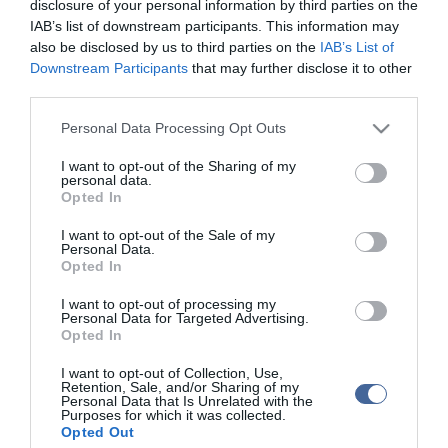
disclosure of your personal information by third parties on the
Belgiumba való belépésének megtiltása, az Izrael által megszállt
területekről származó áruk importjának leállítása, valamint az
IAB’s list of downstream participants. This information may
Izraelbe irányuló fegyverszállítmányok tranzitjának
also be disclosed by us to third parties on the
IAB’s List of
megakadályozása.
Downstream Participants
that may further disclose it to other
third parties.
"El sem tudom képzelni, hogy Belgium azon kevés ország között
legyen, amely nem ismeri el Palesztinát. Ha erről lemaradunk, az
Please note that this website/app uses one or more Google
Personal Data Processing Opt Outs
Belgium nemzetközi megítélésére nézve katasztrofális lesz" -
services and may gather and store information including but
hangsúlyozta Prévot.
not limited to your visit or usage behaviour. You may click to
I want to opt-out of the Sharing of my
personal data.
grant or deny consent to Google and its third-party tags to
Opted In
use your data for below specified purposes in below Google
consent section.
I want to opt-out of the Sale of my
Personal Data.
Figyelem! A cikkhez hozzáfűzött hozzászólások nem a
ma.hu
network nézeteit
Opted In
tükrözik. A szerkesztőség mindössze a hírek publikációjával foglalkozik, a
kommenteket nem tudja befolyásolni - azok az olvasók személyes véleményét
I want to opt-out of processing my
tartalmazzák.
Personal Data for Targeted Advertising.
Kérjük, kulturáltan, mások személyiségi jogainak és jó hírnevének tiszteletben
Opted In
tartásával kommenteljenek!
I want to opt-out of Collection, Use,
Retention, Sale, and/or Sharing of my
Personal Data that Is Unrelated with the
Purposes for which it was collected.
Opted Out