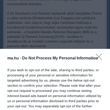
miniszterelnök-helyettes.
A De Standaard című flamand napilapnak adott interjújában Prévot,
a vallon centrista Elkötelezettek (Les Engagés) párt politikusa
kijelentette: nem zárja ki, hogy teljes mértékben blokkolja a
kormányzati kezdeményezéseket, amennyiben egyes koalíciós
partnereik - a frankofón liberális Reformer Mozgalom (MR) és a
jobboldali Új Flamand Szövetség (N-VA) - továbbra is
akadályozzák az Izraellel szembeni szigorúbb fellépést és a
palesztin állam elismerését.
A kormánykoalíciós pártok közül az Elkötelezettek, a flamand
ma.hu -
Do Not Process My Personal Information
kereszténydemokraták (CD&V) és a flamand szociáldemokrata
Előre (Vooruit) egyaránt Palesztina elismerését sürgeti, szemben a
N-VA és mindenekelőtt az MR ellenállásával. Prévot hozzátette:
If you wish to opt-out of the sale, sharing to third parties, or
"Gáza ügye számunkra kulcskérdés. Nem engedhető meg, hogy
processing of your personal or sensitive information for
egyetlen ember hozzáállása az egész ország hírnevét
targeted advertising by us, please use the below opt-out
veszélyeztesse."
section to confirm your selection. Please note that after your
opt-out request is processed you may continue seeing
A külügyminiszter jelezte: a szerdai szűk körű kormányülésre
interest-based ads based on personal information utilized by
konkrét javaslatokat tartalmazó feljegyzést készít, amelyben
us or personal information disclosed to third parties prior to
szerepel Palesztina elismerése, Itamár Bengvír izraeli
your opt-out. You may separately opt-out of the further
nemzetbiztonsági, és Becalel Szmotrics pénzügyminiszter