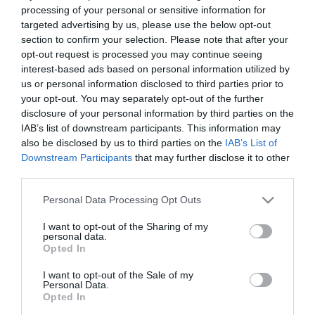
processing of your personal or sensitive information for
targeted advertising by us, please use the below opt-out
Szerinte ez "különösen cinikus", tekintettel arra, hogy Vlagyimir
Putyin orosz elnök "folyamatosan igyekszik a konstruktív
section to confirm your selection. Please note that after your
hozzáállás látszatát kelteni" az Egyesült Államok
opt-out request is processed you may continue seeing
béketörekvéseihez. Putyin "valójában teljes mértékben semmibe
interest-based ads based on personal information utilized by
veszi ezeket a törekvéseket, és fokozza az Ukrajna elleni terrort" -
us or personal information disclosed to third parties prior to
írta a miniszter. Közölte: Ukrajna partnereinek stratégiája az kell
your opt-out. You may separately opt-out of the further
legyen, hogy "pusztító szankciókkal mérjenek erőteljes csapást az
disclosure of your personal information by third parties on the
orosz energetikai szektorra".
IAB’s list of downstream participants. This information may
also be disclosed by us to third parties on the
IAB’s List of
"Az olaj árának 30 dollárra történő korlátozására van szükség,
Downstream Participants
that may further disclose it to other
továbbá új megszorításokra az árnyékflottával és a hajók
kapitányaival szemben, valamint egyéb energetikai szankciókra.
third parties.
Putyint a legérzékenyebb pontján kell ütni, ez elősegíti, nem pedig
Please note that this website/app uses one or more Google
akadályozza a békefolyamatot" - érvelt Szibiha.
Personal Data Processing Opt Outs
services and may gather and store information including but
Az ukrán légierő jelentése szerint Oroszország az éjjel 138 Sahíd
not limited to your visit or usage behaviour. You may click to
I want to opt-out of the Sharing of my
personal data.
típusú csapásmérő és különféle típusú megtévesztő drónnal
grant or deny consent to Google and its third-party tags to
Opted In
támadta Ukrajnát. A drónok közül 125-öt sikerült hatástalanítani, de
use your data for below specified purposes in below Google
tíz esetben becsapódást rögzítettek. A fővárosban, Kijevben Vitalij
consent section.
I want to opt-out of the Sale of my
Klicsko polgármester közlése szerint két ember sérült meg.
Personal Data.
Opted In
Vadim Filaskin, Donyeck megye kormányzója arról tájékoztatott,