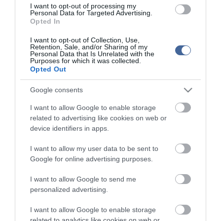
hogy vasárnap az orosz erők támadásaiban hat ember vesztette
I want to opt-out of processing my
életét, és négy sebesült meg a régióban.
Personal Data for Targeted Advertising.
Opted In
Az ukrán vezérkar hétfői összesítése szerint az orosz hadsereg
I want to opt-out of Collection, Use,
ukrajnai embervesztesége elérte az 1 millió 5 ezret. Vasárnap az
Retention, Sale, and/or Sharing of my
ukrán erők megsemmisítettek egyéb haditechnikai eszközök
Personal Data that Is Unrelated with the
mellett két orosz harckocsit, 18 tüzérségi és egy légvédelmi
Purposes for which it was collected.
rendszert, valamint 95 drónt.
Opted Out
Google consents
I want to allow Google to enable storage
related to advertising like cookies on web or
Figyelem! A cikkhez hozzáfűzött hozzászólások nem a
ma.hu
network nézeteit
tükrözik. A szerkesztőség mindössze a hírek publikációjával foglalkozik, a
device identifiers in apps.
kommenteket nem tudja befolyásolni - azok az olvasók személyes véleményét
tartalmazzák.
I want to allow my user data to be sent to
Kérjük, kulturáltan, mások személyiségi jogainak és jó hírnevének tiszteletben
Google for online advertising purposes.
tartásával kommenteljenek!
I want to allow Google to send me
personalized advertising.
I want to allow Google to enable storage
related to analytics like cookies on web or