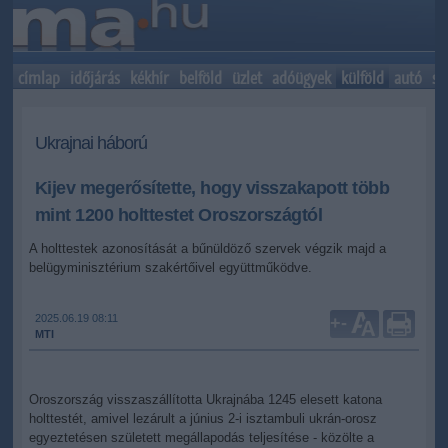
címlap
időjárás
kékhír
belföld
üzlet
adóügyek
külföld
autó
sp
Ukrajnai háború
Kijev megerősítette, hogy visszakapott több
mint 1200 holttestet Oroszországtól
A holttestek azonosítását a bűnüldöző szervek végzik majd a
belügyminisztérium szakértőivel együttműködve.
2025.06.19 08:11
+
-
MTI
Oroszország visszaszállította Ukrajnába 1245 elesett katona
holttestét, amivel lezárult a június 2-i isztambuli ukrán-orosz
egyeztetésen született megállapodás teljesítése - közölte a