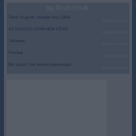
top fórum témák:
Tanár Úr gyere, mindjárt lesz Lillád!
2022.05.10 21:11
AZ IGAZSÁG SOHA NEM KÉSŐ
2022.05.10 21:07
JólVanna
2022.05.10 20:31
Porvihar
2022.03.29 16:11
Mit szólsz? Ide minden baromságot...
2022.03.29 16:06