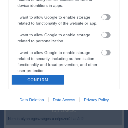
ma.hu legfrissebb hírei:
device identifiers in apps.
Nagy erőkkel keresik a szomjazó gólyát megmentő
12:16
I want to allow Google to enable storage
Árpádot
related to functionality of the website or app.
Magyar Péter: átfogó energiafejlesztési tervet fogadott el a
6:48
kormány
I want to allow Google to enable storage
Kenyában bezzeg minden zöldebb
20:46
related to personalization.
Második világháborús német katonai motorkerékpár
18:37
I want to allow Google to enable storage
bukkant elő a Dunából
related to security, including authentication
A Tisza-frakció kezdeményezte, hogy jövő kedden legyen
16:12
functionality and fraud prevention, and other
az államfőválasztás
user protection.
Szomjazó gólyának adott inni egy férfi Tiszakécskénél -
14:02
CONFIRM
megható pillanatot rögzített a kamera
Megható felvétel: elpusztult borját vitte magával egy
12:56
delfinanya
Data Deletion
Data Access
Privacy Policy
top cikkek:
Nem is olyan egészséges a népszerű banán?