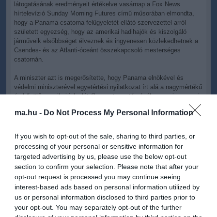
látogatásának eredményeit értékelve vasárnap a Fox News
hírtelevízió Sunday Morning Futures című műsorában elmondta,
hogy a Panama-csatorna felügyeletét ellátó szervezettel arról
született egyezség, hogy az amerikai hadihajók és kiszolgáló
járműveik elsőbbséget élveznek és ingyenesen közlekedhetnek a
Csendes- és az Atlanti-óceánt összekapcsoló mesterséges
csatornán.
A miniszter azt is megerősítette, hogy Panama elnökével és
védelmi miniszterével egyetértési nyilatkozat írt alá a nagymértékű
és bővülő amerikai jelenlétről a csatorna térségében, ami panamai
kérésre történik majd meg.
ma.hu -
Do Not Process My Personal Information
Hozzátette, hogy a megállapodás "a kínaiak távol tartását"
szolgálja. Kifejtette, hogy a hét eseményei nem nyerték el Kína
If you wish to opt-out of the sale, sharing to third parties, or
tetszését, de ami történt az "az amerikai vezető szerep
processing of your personal or sensitive information for
visszatérése", és "a béke az erő által" politika megvalósítása.
targeted advertising by us, please use the below opt-out
section to confirm your selection. Please note that after your
Pete Hegseth állítása szerint a panamai vezetés is támogatja azt -
opt-out request is processed you may continue seeing
a Donald Trump elnök által is szorgalmazott - üzletet, amelynek
interest-based ads based on personal information utilized by
keretében a Panama-csatorna két végpontján fekvő meghatározó
us or personal information disclosed to third parties prior to
kikötők, Balboa és Cristobal létesítményei egy hongkongi cégtől
egy amerikai befektetési társaság által vezetett konzorcium
your opt-out. You may separately opt-out of the further
tulajdonába kerüljenek.