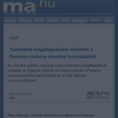
címlap
időjárás
kékhír
belföld
üzlet
adóügyek
külföld
autó
sp
USA
Történelmi megállapodások születtek a
Panama-csatorna amerikai használatáról
Az amerikai védelmi miniszter szerint történelmi megállapodások
születtek az Egyesült Államok és Panama között a Panama-
csatorna amerikai használatáról és a kínai befolyás
visszaszorításáról.
2025.04.15 10:05
+
-
MTI
Pete Hegseth, a közép-amerikai országban tett hivatalos