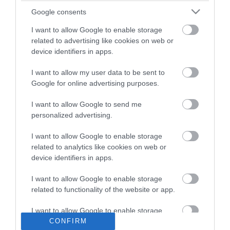
ma.hu legfrissebb hírei:
Google consents
Nagy erőkkel keresik a szomjazó gólyát megmentő
12:16
Árpádot
I want to allow Google to enable storage
related to advertising like cookies on web or
Magyar Péter: átfogó energiafejlesztési tervet fogadott el a
6:48
device identifiers in apps.
kormány
Kenyában bezzeg minden zöldebb
20:46
I want to allow my user data to be sent to
Második világháborús német katonai motorkerékpár
Google for online advertising purposes.
18:37
bukkant elő a Dunából
I want to allow Google to send me
A Tisza-frakció kezdeményezte, hogy jövő kedden legyen
16:12
personalized advertising.
az államfőválasztás
Szomjazó gólyának adott inni egy férfi Tiszakécskénél -
14:02
I want to allow Google to enable storage
megható pillanatot rögzített a kamera
related to analytics like cookies on web or
Megható felvétel: elpusztult borját vitte magával egy
12:56
device identifiers in apps.
delfinanya
I want to allow Google to enable storage
related to functionality of the website or app.
top cikkek:
Nem is olyan egészséges a népszerű banán?
I want to allow Google to enable storage
related to personalization.
CONFIRM