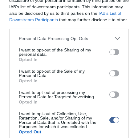
disclosure of your personal information by third parties on the
IAB’s list of downstream participants. This information may
Az amerikai védelmi miniszter "Trump-párti" és "Amerikai-barát"
also be disclosed by us to third parties on the
IAB’s List of
elnökként jellemezte José Raúl Mulino panamai elnököt. A közép-
Downstream Participants
that may further disclose it to other
amerikai ország államfője még februárban, Marco Rubio amerikai
third parties.
külügyminiszter látogatása idején cáfolta azokat a híreket, hogy
Panama szabad hozzáférést biztosítana az amerikai katonai
Please note that this website/app uses one or more Google
Personal Data Processing Opt Outs
járművek számára a csatornán.
services and may gather and store information including but
not limited to your visit or usage behaviour. You may click to
I want to opt-out of the Sharing of my
personal data.
grant or deny consent to Google and its third-party tags to
Opted In
use your data for below specified purposes in below Google
consent section.
I want to opt-out of the Sale of my
Figyelem! A cikkhez hozzáfűzött hozzászólások nem a
ma.hu
network nézeteit
Personal Data.
tükrözik. A szerkesztőség mindössze a hírek publikációjával foglalkozik, a
Opted In
kommenteket nem tudja befolyásolni - azok az olvasók személyes véleményét
tartalmazzák.
I want to opt-out of processing my
Kérjük, kulturáltan, mások személyiségi jogainak és jó hírnevének tiszteletben
Personal Data for Targeted Advertising.
tartásával kommenteljenek!
Opted In
I want to opt-out of Collection, Use,
Retention, Sale, and/or Sharing of my
Personal Data that Is Unrelated with the
Purposes for which it was collected.
Opted Out