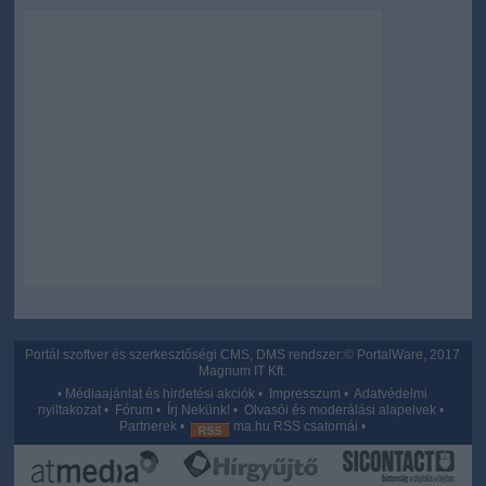
user protection.
Portál szoftver és szerkesztőségi CMS, DMS rendszer:© PortalWare, 2017
Magnum IT Kft.
•
Médiaajánlat és hirdetési akciók
•
Impresszum
•
Adatvédelmi
nyiltakozat
•
Fórum
•
Írj Nekünk!
•
Olvasói és moderálási alapelvek
•
Partnerek
•
ma.hu RSS csatornái
•