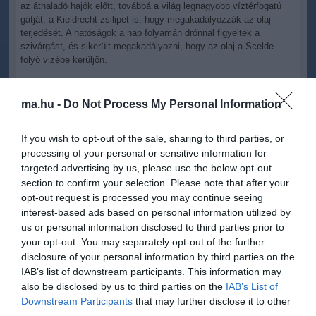
az áthaladó hajók előtt, továbbá a világ legnagyobb víztérfogatú
gátját, a Kieldrecht zsilipet is, hogy megakadályozzák az olaj
terjedését. A hatóságok a nap folyamán drónnal figyelték a
szivárgást, és sikerült megakadályozni, hogy az olaj a Scelde
folyó vizébe kerüljön.
"A szivárgás következtében közel egytucatnyi tengerjáró hajó is
szennyeződött. Ezeket meg kell tisztítani, mielőtt elhagyhatják a
ma.hu -
Do Not Process My Personal Information
dokkot" - mondta a kikötő szóvivője.
If you wish to opt-out of the sale, sharing to third parties, or
A kikötői hatóságok oldószerekkel és magasnyomású mosókkal
processing of your personal or sensitive information for
kezelik a szennyezett hajókat, hogy eltávolítsák az olajat. Ez még
néhány napot igénybe vehet, és egyes hajóknak hosszabb ideig
targeted advertising by us, please use the below opt-out
kell a dokkban maradniuk.
section to confirm your selection. Please note that after your
opt-out request is processed you may continue seeing
Egyelőre korlátozottak a kikötési lehetőségek a Deurganck
interest-based ads based on personal information utilized by
rakparton, a kikötő szorosan figyelemmel kíséri a helyzetet, és
us or personal information disclosed to third parties prior to
mindent megtesz, hogy megtisztítsa a dokk vizét és korlátozza a
your opt-out. You may separately opt-out of the further
kiömlő olaj okozta károkat - közölte a szóvivő.
disclosure of your personal information by third parties on the
IAB’s list of downstream participants. This information may
also be disclosed by us to third parties on the
IAB’s List of
Downstream Participants
that may further disclose it to other
third parties.