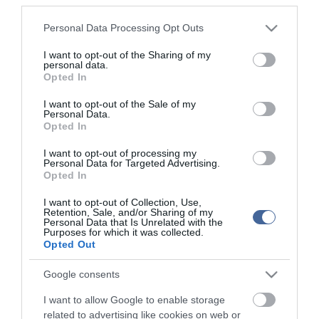
Figyelem! A cikkhez hozzáfűzött hozzászólások nem a
ma.hu
network nézeteit
tükrözik. A szerkesztőség mindössze a hírek publikációjával foglalkozik, a
Please note that this website/app uses one or more Google
kommenteket nem tudja befolyásolni - azok az olvasók személyes véleményét
Personal Data Processing Opt Outs
tartalmazzák.
services and may gather and store information including but
not limited to your visit or usage behaviour. You may click to
I want to opt-out of the Sharing of my
Kérjük, kulturáltan, mások személyiségi jogainak és jó hírnevének tiszteletben
personal data.
tartásával kommenteljenek!
grant or deny consent to Google and its third-party tags to
Opted In
use your data for below specified purposes in below Google
consent section.
I want to opt-out of the Sale of my
Personal Data.
Opted In
I want to opt-out of processing my
ma.hu legfrissebb hírei:
Personal Data for Targeted Advertising.
Opted In
Saját életét is kockára tette a magyar erdész, hogy
22:22
megállítsa a tüzet
I want to opt-out of Collection, Use,
Retention, Sale, and/or Sharing of my
Második világháborús MG-42 géppuskát emeltek ki a
20:20
Personal Data that Is Unrelated with the
Dunából - a rendőrség lefoglalta
Purposes for which it was collected.
Opted Out
A Miniszterelnökség felmondta a Lounge Eventtel kötött
18:19
keretszerződését
Google consents
Megérkezett az eső a Duna vízgyűjtőjére
16:21
I want to allow Google to enable storage
Újabb két gyanúsítottat fogtak el a 600 milliós
14:26
related to advertising like cookies on web or
ingatlanmaffia ügyében