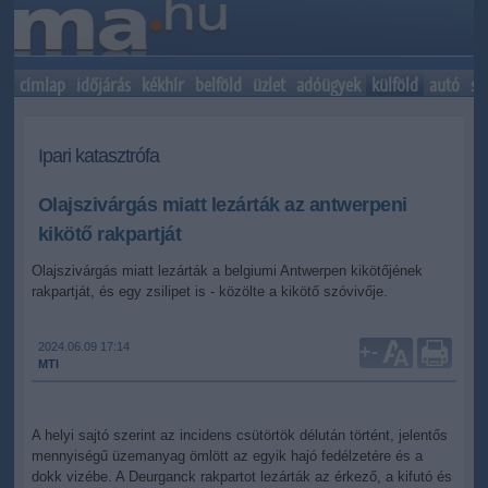
címlap
időjárás
kékhír
belföld
üzlet
adóügyek
külföld
autó
sp
Ipari katasztrófa
Olajszivárgás miatt lezárták az antwerpeni
kikötő rakpartját
Olajszivárgás miatt lezárták a belgiumi Antwerpen kikötőjének
rakpartját, és egy zsilipet is - közölte a kikötő szóvivője.
2024.06.09 17:14
+
-
MTI
A helyi sajtó szerint az incidens csütörtök délután történt, jelentős
mennyiségű üzemanyag ömlött az egyik hajó fedélzetére és a
dokk vizébe. A Deurganck rakpartot lezárták az érkező, a kifutó és