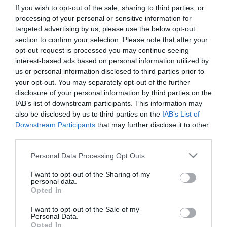
Ha Ön vagy valaki a környezetében krízishelyzetben van,
If you wish to opt-out of the sale, sharing to third parties, or
Magyarországon hívja mobilról is a 116-123 ingyenes, lelki
processing of your personal or sensitive information for
elsősegélyszámot!
targeted advertising by us, please use the below opt-out
section to confirm your selection. Please note that after your
opt-out request is processed you may continue seeing
interest-based ads based on personal information utilized by
us or personal information disclosed to third parties prior to
your opt-out. You may separately opt-out of the further
disclosure of your personal information by third parties on the
IAB’s list of downstream participants. This information may
also be disclosed by us to third parties on the
IAB’s List of
Downstream Participants
that may further disclose it to other
third parties.
Please note that this website/app uses one or more Google
Personal Data Processing Opt Outs
services and may gather and store information including but
not limited to your visit or usage behaviour. You may click to
I want to opt-out of the Sharing of my
personal data.
grant or deny consent to Google and its third-party tags to
Opted In
use your data for below specified purposes in below Google
consent section.
I want to opt-out of the Sale of my
Personal Data.
Opted In