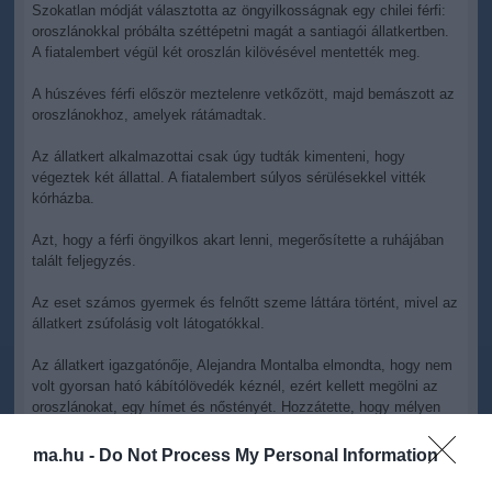
Szokatlan módját választotta az öngyilkosságnak egy chilei férfi:
oroszlánokkal próbálta széttépetni magát a santiagói állatkertben.
A fiatalembert végül két oroszlán kilövésével mentették meg.
A húszéves férfi először meztelenre vetkőzött, majd bemászott az
oroszlánokhoz, amelyek rátámadtak.
Az állatkert alkalmazottai csak úgy tudták kimenteni, hogy
végeztek két állattal. A fiatalembert súlyos sérülésekkel vitték
kórházba.
Azt, hogy a férfi öngyilkos akart lenni, megerősítette a ruhájában
talált feljegyzés.
Az eset számos gyermek és felnőtt szeme láttára történt, mivel az
állatkert zsúfolásig volt látogatókkal.
Az állatkert igazgatónője, Alejandra Montalba elmondta, hogy nem
volt gyorsan ható kábítólövedék kéznél, ezért kellett megölni az
oroszlánokat, egy hímet és nőstényét. Hozzátette, hogy mélyen
megrázta a veszteség.
ma.hu -
Do Not Process My Personal Information