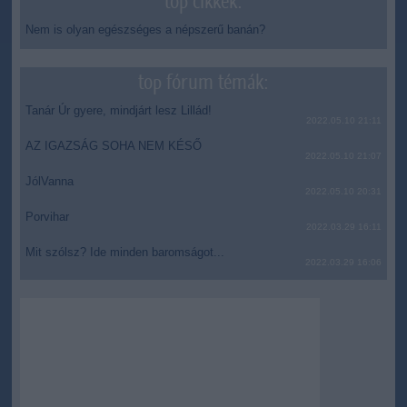
top cikkek:
Nem is olyan egészséges a népszerű banán?
top fórum témák:
Tanár Úr gyere, mindjárt lesz Lillád!
2022.05.10 21:11
AZ IGAZSÁG SOHA NEM KÉSŐ
2022.05.10 21:07
JólVanna
2022.05.10 20:31
Porvihar
2022.03.29 16:11
Mit szólsz? Ide minden baromságot...
2022.03.29 16:06