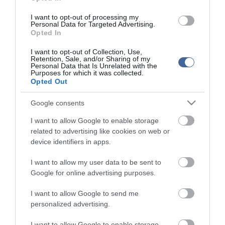
I want to opt-out of processing my
Personal Data for Targeted Advertising.
Opted In
I want to opt-out of Collection, Use,
Kapcsolódó írások:
Retention, Sale, and/or Sharing of my
Personal Data that Is Unrelated with the
Purposes for which it was collected.
Ezentúl bármit levetítenek? Öngyilkosság a Facebookon
Opted Out
Élőben közvetítette öngyilkosságát a megerőszakolt lány
Google consents
Három öngyilkos merénylő robbantott egyszerre Jemenben
I want to allow Google to enable storage
Öngyilkos merénylet Bagdadnál, sok halott
related to advertising like cookies on web or
device identifiers in apps.
Figyelem! A cikkhez hozzáfűzött hozzászólások nem a
ma.hu
network nézeteit
I want to allow my user data to be sent to
tükrözik. A szerkesztőség mindössze a hírek publikációjával foglalkozik, a
kommenteket nem tudja befolyásolni - azok az olvasók személyes véleményét
Google for online advertising purposes.
tartalmazzák.
Kérjük, kulturáltan, mások személyiségi jogainak és jó hírnevének tiszteletben
I want to allow Google to send me
tartásával kommenteljenek!
personalized advertising.
I want to allow Google to enable storage