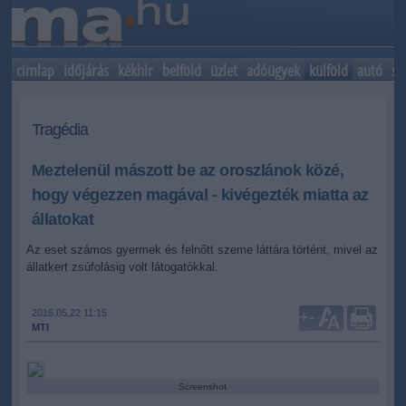
címlap
időjárás
kékhír
belföld
üzlet
adóügyek
külföld
autó
sp
Tragédia
Meztelenül mászott be az oroszlánok közé,
hogy végezzen magával - kivégezték miatta az
állatokat
Az eset számos gyermek és felnőtt szeme láttára történt, mivel az
állatkert zsúfolásig volt látogatókkal.
2016.05.22 11:15
+
-
MTI
Screenshot