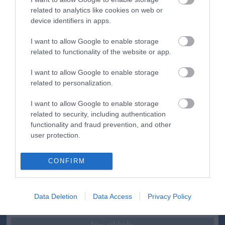
related to analytics like cookies on web or
device identifiers in apps.
ma.hu legfrissebb hírei:
I want to allow Google to enable storage
related to functionality of the website or app.
Hulladékvadászat indul a Dunán: a rekordalacsony vízállás
12:20
miatt most láthatóvá váltak a mederben rejtőző roncsok
I want to allow Google to enable storage
Vitézy Dávid: háromszor annyian utaznak a komlói
10:40
related to personalization.
vonalon, mint korábban a pótlóbuszokon
Vitézy Dávid: 2,3 milliárd forint került vissza az államhoz
I want to allow Google to enable storage
8:04
egy útdíjrendszeres ügylet felülvizsgálata után
related to security, including authentication
functionality and fraud prevention, and other
Saját életét is kockára tette a magyar erdész, hogy
22:22
megállítsa a tüzet
user protection.
Második világháborús MG-42 géppuskát emeltek ki a
20:20
Dunából - a rendőrség lefoglalta
CONFIRM
A Miniszterelnökség felmondta a Lounge Eventtel kötött
18:19
keretszerződését
Data Deletion
Data Access
Privacy Policy
Megérkezett az eső a Duna vízgyűjtőjére
16:21