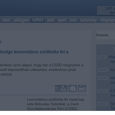
2026. 
Bert
üzlet
adóügyek
külföld
autó
sport
tech
tudomány
világvége
s
sége lemondásra szólította fel a
Magy
6:48
te
döntése azon alapul, hogy bár a CSSD megnyerte a
ozott képviselőházi választást, eredménye jóval
Ke
20:46
vártnál.
Más
18:37
mo
+
-
A T
16:12
ke
Lemondásra szólította fel vasárnap
Szo
este Bohuslav Sobotkát, a Cseh
14:02
Ti
Szociáldemokrata Párt (CSSD)
rö
zűkebb vezetése - jelentette a cseh közszolgálati