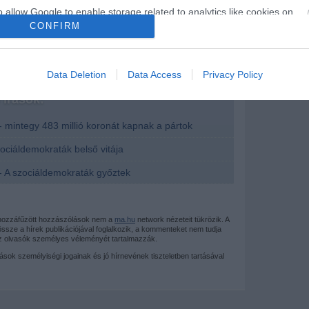
 hívta össze a képviselőház alakuló ülését.
o allow Google to enable storage related to analytics like cookies on
evice identifiers in apps.
CONFIRM
o allow Google to enable storage related to functionality of the website
Data Deletion
Data Access
Privacy Policy
o allow Google to enable storage related to personalization.
írások:
- mintegy 483 millió koronát kapnak a pártok
o allow Google to enable storage related to security, including
cation functionality and fraud prevention, and other user protection.
zociáldemokraták belső vitája
- A szociáldemokraták győztek
 hozzáfűzött hozzászólások nem a
ma.hu
network nézeteit tükrözik. A
sze a hírek publikációjával foglalkozik, a kommenteket nem tudja
az olvasók személyes véleményét tartalmazzák.
mások személyiségi jogainak és jó hírnevének tiszteletben tartásával