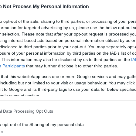
o Not Process My Personal Information
Meg
12:56
ma
döntése azon alapul, hogy bár a CSSD megnyerte a
ozott képviselőházi választást, eredménye jóval
to opt-out of the sale, sharing to third parties, or processing of your per
Hal
10:53
 vártnál. A CSSD elnöksége határozatban felszólította
formation for targeted advertising by us, please use the below opt-out s
ko
épjen vissza a párt azon bizottságából, amely az új
r selection. Please note that after your opt-out request is processed y
ásáról fog tárgyalásokat folytatni. Helyi megfigyelők
eing interest-based ads based on personal information utilized by us or
lő a lemondásra való felszólítással.
disclosed to third parties prior to your opt-out. You may separately opt-
lszólítását nem fogadom el. Nem mondok le. Elnöki
losure of your personal information by third parties on the IAB’s list of
Nem is ol
párt központi bizottságától és a kongresszustól
. This information may also be disclosed by us to third parties on the
IA
vállalom a felelősséget" - nyilatkozta az ülés után
Participants
that may further disclose it to other third parties.
óknak. Kérdésekre nem válaszolt, majd elhagyta a
 that this website/app uses one or more Google services and may gath
including but not limited to your visit or usage behaviour. You may click 
Tanár Úr gy
t állítólag a szociáldemokrata párt Milos Zeman
 to Google and its third-party tags to use your data for below specifi
i szárnya áll. Ezt látszik megerősíteni Milos Zeman
AZ IGAZ
ogle consent section.
tkozata is. "A gyenge választási eredmény
ohuslav Sobotkának, a CSSD elnökének le kellene
dta Zeman a Tyden című társadalompolitikai hetilap
JólVanna
l Data Processing Opt Outs
ortálának. Zeman elmondta: kivárja, amíg a
 párt javaslatot tesz arra, kit bízzon meg a
Porvihar
al. A Tyden szerint az interjú délután készült, amikor
o opt-out of the Sharing of my personal data.
mert, mi várható a CSSD szűkebb elnökségi ülésén.
In
Mit szólsz