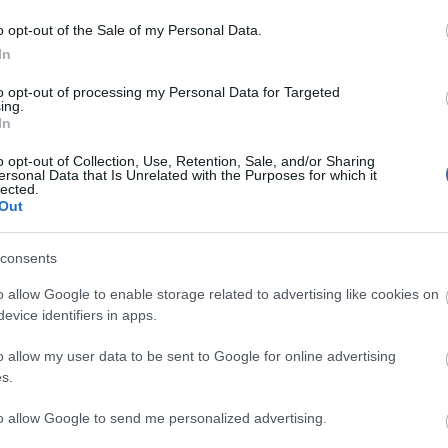
úgy tudja, hogy Michal Hasek, a CSSD alelnöke
o opt-out of the Sale of my Personal Data.
titokban találkozott Milos Zeman államfővel. Zeman
gadja.
In
ata párt elnöksége lemondásra szólította fel
to opt-out of processing my Personal Data for Targeted
 párt a rendszerváltás utáni leggyengébb választási
ing.
el" - nyilatkozta a sajtóértekezleten Hasek. "A
In
ényéért a pártelnök politikai felelősséget visel" -
sek elmondta, hogy a pártelnökség új
o opt-out of Collection, Use, Retention, Sale, and/or Sharing
ersonal Data that Is Unrelated with the Purposes for which it
got választott, amelyet ő vezet.
lected.
Out
ata párt lépései bizonytalanná teszik a belpolitikai
szágban" - reagált a történtekre Andrej Babis, a
második helyen végzett IGEN (ANO) mozgalom
consents
te: a történtek nemcsak a szociáldemokratáknak,
nak is ártanak.
o allow Google to enable storage related to advertising like cookies on
evice identifiers in apps.
tra helyezkedtek a helyi elemzők is. Általános a
nem zárható ki a CSSD megválasztott képviselőinek
akadása, s ezért a helyzet tisztázásáig pillanatnyilag
o allow my user data to be sent to Google for online advertising
orlatilag nem érdemes tárgyalni a
s.
ról. Olyan vélemények is elhangzottak, hogy jelenleg
egmegbízhatóbb politikai vezető, s az ő kormányfői
to allow Google to send me personalized advertising.
m lehet kizárni. Néhány vélemény szerint a történtek
l. Szerintük nem véletlen, hogy az államfő csak