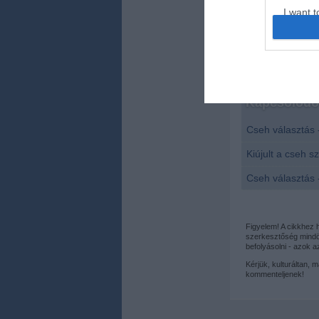
november végére
I want t
web or d
I want t
or app.
I want t
Kapcsolódó 
Cseh választás 
I want t
authenti
Kiújult a cseh s
Cseh választás 
Figyelem! A cikkhez
szerkesztőség mindös
befolyásolni - azok 
Kérjük, kulturáltan, 
kommenteljenek!