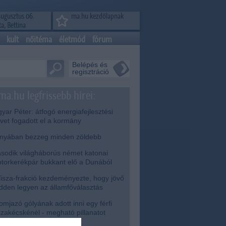
augusztus 06.
ma.hu kezdőlapnak
a, Bettina
kult
nőitéma
életmód
fórum
Belépés és
regisztráció
ma.hu legfrissebb hírei:
ar Péter: átfogó energiafejlesztési
rvet fogadott el a kormány
nyában bezzeg minden zöldebb
odik világháborús német katonai
torkerékpár bukkant elő a Dunából
isza-frakció kezdeményezte, hogy jövő
dden legyen az államfőválasztás
mjazó gólyának adott inni egy férfi
szakécskénél - megható pillanatot
gzített a kamera