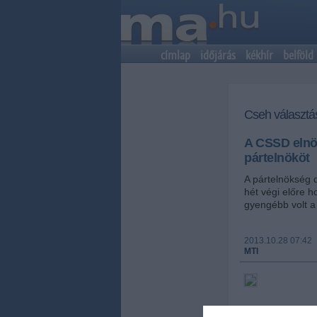
címlap
időjárás
kékhír
belföld
Cseh választá
A CSSD elnök
pártelnököt
A pártelnökség 
hét végi előre h
gyengébb volt a 
2013.10.28 07:42
MTI
elnökét a párt s