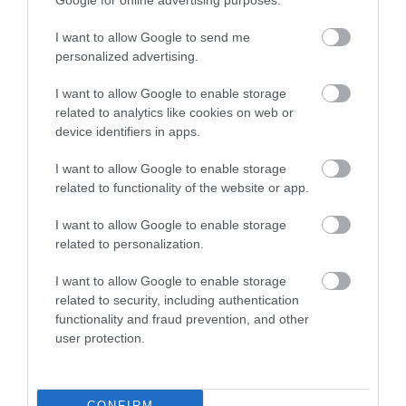
Google for online advertising purposes.
Egyiptomnak újra van külügyminisztere
I want to allow Google to send me
Egyiptom - Washingtont is nyugtalanítják a letartóztatások
personalized advertising.
I want to allow Google to enable storage
related to analytics like cookies on web or
Figyelem! A cikkhez hozzáfűzött hozzászólások nem a
ma.hu
network nézeteit
tükrözik. A szerkesztőség mindössze a hírek publikációjával foglalkozik, a
device identifiers in apps.
kommenteket nem tudja befolyásolni - azok az olvasók személyes véleményét
tartalmazzák.
I want to allow Google to enable storage
Kérjük, kulturáltan, mások személyiségi jogainak és jó hírnevének tiszteletben
related to functionality of the website or app.
tartásával kommenteljenek!
I want to allow Google to enable storage
related to personalization.
I want to allow Google to enable storage
related to security, including authentication
ma.hu legfrissebb hírei:
functionality and fraud prevention, and other
user protection.
Második világháborús MG-42 géppuskát emeltek ki a
20:20
Dunából - a rendőrség lefoglalta
A Miniszterelnökség felmondta a Lounge Eventtel kötött
18:19
keretszerződését
CONFIRM