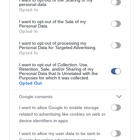
not limited to your visit or usage behaviour. You may click to
I want to opt-out of the Sharing of my
personal data.
közötti 1979-es békemegállapodás szerint a zsidó államnak is jóvá
grant or deny consent to Google and its third-party tags to
Opted In
kell hagynia a Kairó által ellenőrzött félszigeten tartózkodó katonai
use your data for below specified purposes in below Google
egységek létszámának változását.
consent section.
I want to opt-out of the Sale of my
Personal Data.
Opted In
I want to opt-out of processing my
Personal Data for Targeted Advertising.
Opted In
Kapcsolódó írások:
I want to opt-out of Collection, Use,
Az EU felszólítja Egyiptomot
Retention, Sale, and/or Sharing of my
Personal Data that Is Unrelated with the
Purposes for which it was collected.
Törökország nem ismeri el az új egyiptomi kormányt
Opted Out
Letette az esküt az új egyiptomi kormány
Google consents
Spiegel: Egyiptom a kormányozhatatlanság szélére jutott
I want to allow Google to enable storage
Kairóban halálos áldozatokat is követeltek az összecsapások
related to advertising like cookies on web or
Egyiptomi fordulat - Újabb tüntetések várhatók Kairóban
device identifiers in apps.
Dél-Irak, Egyiptom: merényletek sorozata, halottakkal
I want to allow my user data to be sent to
Ez történt Egyiptomban-Összefoglaló