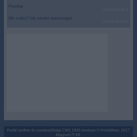
Porvihar
2022.03.29 16:11
Mit szólsz? Ide minden baromságot...
2022.03.29 16:06
Portál szoftver és szerkesztőségi CMS, DMS rendszer:© PortalWare, 2017
Magnum IT Kft.