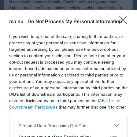
ki gazdasági tanácsadójának. Ganzúrit még a fegyveres erők
legfelső tanácsa ültette a miniszterelnöki székbe, miután átvette
az ország irányítását a Mubarak-rezsim 2011-es megdöntését
követően.
ma.hu -
Do Not Process My Personal Information
A szerdai nap folyamán az egyiptomi fővárosban az ország új
If you wish to opt-out of the sale, sharing to third parties, or
vezetőivel tárgyal Catherine Ashton, az Európai Unió kül- és
processing of your personal or sensitive information for
biztonságpolitikai főképviselője. Ashtonnak ez az első hivatalos
egyiptomi látogatása azóta, hogy a hadsereg július 3-án
targeted advertising by us, please use the below opt-out
menesztette hivatalából Mohamed Murszit. Az uniós főképviselő
section to confirm your selection. Please note that after your
egy Kairóban kiadott közleményében azt hangsúlyozta, hogy
opt-out request is processed you may continue seeing
"Egyiptomnak gyorsan vissza kell térnie a demokratikus átmenet
interest-based ads based on personal information utilized by
útjára".
us or personal information disclosed to third parties prior to
your opt-out. You may separately opt-out of the further
Szerdán legalább öt katona és három polgári személy sebesült
disclosure of your personal information by third parties on the
meg a Sínai-félszigeten "terrorista csoportok" támadása
IAB’s list of downstream participants. This information may
következtében - közölte az EFE spanyol hírügynökséggel egy
also be disclosed by us to third parties on the
IAB’s List of
hivatalos forrás. Egy kormányzati szóvivő azt mondta, hogy
fegyveresek szerdára virradó éjjel hajtottak végre rajtaütést katonai
Downstream Participants
that may further disclose it to other
és biztonsági állások ellen a rafahi határátkelő egyiptomi oldalán.
third parties.
Please note that this website/app uses one or more Google
Izrael hétfőn egyezett bele, hogy az egyiptomi hadsereg növelje a
Personal Data Processing Opt Outs
Sínai-félszigeten tartózkodó erőit az utóbbi hetekben egyre jobban
services and may gather and store information including but
elharapódzó erőszak megfékezésére. Az Egyiptom és Izrael