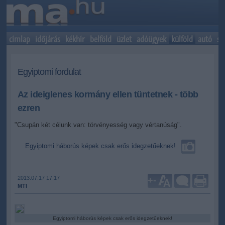
címlap
időjárás
kékhír
belföld
üzlet
adóügyek
külföld
autó
sp
Egyiptomi fordulat
Az ideiglenes kormány ellen tüntetnek - több
ezren
"Csupán két célunk van: törvényesség vagy vértanúság".
Egyiptomi háborús képek csak erős idegzetűeknek!
2013.07.17 17:17
+
-
MTI
Egyiptomi háborús képek csak erős idegzetűeknek!