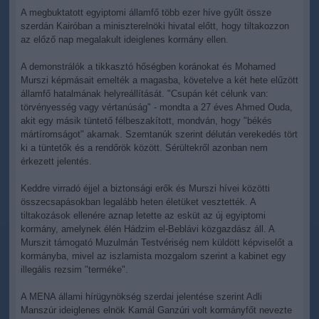
A megbuktatott egyiptomi államfő több ezer híve gyűlt össze
szerdán Kairóban a miniszterelnöki hivatal előtt, hogy tiltakozzon
az előző nap megalakult ideiglenes kormány ellen.
A demonstrálók a tikkasztó hőségben koránokat és Mohamed
Murszi képmásait emelték a magasba, követelve a két hete elűzött
államfő hatalmának helyreállítását. "Csupán két célunk van:
törvényesség vagy vértanúság" - mondta a 27 éves Ahmed Ouda,
akit egy másik tüntető félbeszakított, mondván, hogy "békés
mártíromságot" akarnak. Szemtanúk szerint délután verekedés tört
ki a tüntetők és a rendőrök között. Sérültekről azonban nem
érkezett jelentés.
Keddre virradó éjjel a biztonsági erők és Murszi hívei közötti
összecsapásokban legalább heten életüket vesztették. A
tiltakozások ellenére aznap letette az esküt az új egyiptomi
kormány, amelynek élén Hádzim el-Beblávi közgazdász áll. A
Murszit támogató Muzulmán Testvériség nem küldött képviselőt a
kormányba, mivel az iszlamista mozgalom szerint a kabinet egy
illegális rezsim "terméke".
A MENA állami hírügynökség szerdai jelentése szerint Adli
Manszúr ideiglenes elnök Kamál Ganzúri volt kormányfőt nevezte