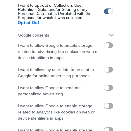
Tüntetők tízezrei gyülekeznek egy kairói mecsetnél - KÉPEK
I want to opt-out of Collection, Use,
Retention, Sale, and/or Sharing of my
Personal Data that Is Unrelated with the
Purposes for which it was collected.
Opted Out
Figyelem! A cikkhez hozzáfűzött hozzászólások nem a
ma.hu
network nézeteit
tükrözik. A szerkesztőség mindössze a hírek publikációjával foglalkozik, a
kommenteket nem tudja befolyásolni - azok az olvasók személyes véleményét
Google consents
tartalmazzák.
Kérjük, kulturáltan, mások személyiségi jogainak és jó hírnevének tiszteletben
I want to allow Google to enable storage
tartásával kommenteljenek!
related to advertising like cookies on web or
device identifiers in apps.
I want to allow my user data to be sent to
Google for online advertising purposes.
ma.hu legfrissebb hírei:
I want to allow Google to send me
personalized advertising.
Szomjazó gólyának adott inni egy férfi Tiszakécskénél -
14:02
megható pillanatot rögzített a kamera
I want to allow Google to enable storage
Megható felvétel: elpusztult borját vitte magával egy
12:56
related to analytics like cookies on web or
delfinanya
device identifiers in apps.
Halálos fenyegetés miatt lemondta erdélyi koncertjét Majka
10:53
I want to allow Google to enable storage