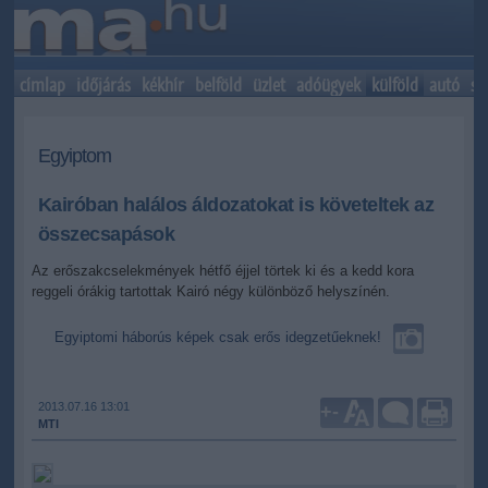
címlap
időjárás
kékhír
belföld
üzlet
adóügyek
külföld
autó
sp
Egyiptom
Kairóban halálos áldozatokat is követeltek az
összecsapások
Az erőszakcselekmények hétfő éjjel törtek ki és a kedd kora
reggeli órákig tartottak Kairó négy különböző helyszínén.
Egyiptomi háborús képek csak erős idegzetűeknek!
2013.07.16 13:01
+
-
MTI