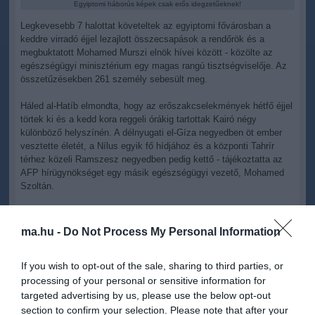
Egyiptomi háborús képek csak erős idegzetűeknek!
Legkevesebb 7 halottat követeltek az egyiptomi fővárosban a
keddre virradó éjjel lezajlott összecsapások a rendőrök és a
megbuktatott Mohamed Murszi elnök hívei között - közölte az
egészségügyi minisztérium egy magas rangú tisztségviselője. Az
összetűzésekben 261 személy sebesült meg.
Háled al-Hatíb elmondta, hogy az erőszakcselekmények hétfő éjjel
törtek ki és a kedd kora reggeli órákig tartottak Kairó négy
különböző helyszínén. A délnyugati el-Gíza negyedben öt ember
vesztette életét, a Nílus egyik fő hídjához és a központi Tahrír
térhez közeli Ramszesz negyedben pedig kettő - tájékoztatta az
AFP hírügynökséget egy másik egészségügyi vezető, Mohamed
Szoltán.
A Murszi mellett tüntetők ezúttal is azt követelték, hogy az
iszlamista elnököt helyezzék vissza tisztségébe.
ma.hu -
Do Not Process My Personal Information
If you wish to opt-out of the sale, sharing to third parties, or
processing of your personal or sensitive information for
targeted advertising by us, please use the below opt-out
section to confirm your selection. Please note that after your