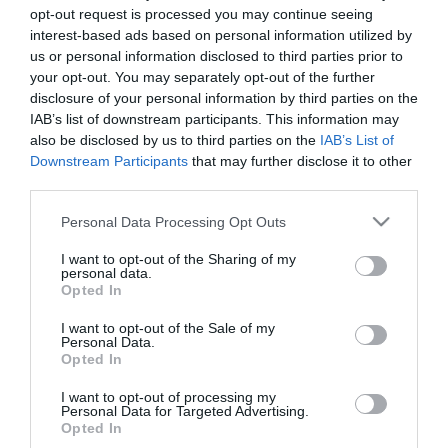
opt-out request is processed you may continue seeing
interest-based ads based on personal information utilized by
us or personal information disclosed to third parties prior to
your opt-out. You may separately opt-out of the further
disclosure of your personal information by third parties on the
IAB’s list of downstream participants. This information may
also be disclosed by us to third parties on the
IAB’s List of
Downstream Participants
that may further disclose it to other
third parties.
Please note that this website/app uses one or more Google
Personal Data Processing Opt Outs
services and may gather and store information including but
not limited to your visit or usage behaviour. You may click to
I want to opt-out of the Sharing of my
personal data.
grant or deny consent to Google and its third-party tags to
Opted In
Kapcsolódó írások:
use your data for below specified purposes in below Google
consent section.
I want to opt-out of the Sale of my
Dél-Irak, Egyiptom: merényletek sorozata, halottakkal
Personal Data.
Opted In
Ez történt Egyiptomban-Összefoglaló
I want to opt-out of processing my
Egyiptomnak újra van külügyminisztere
Personal Data for Targeted Advertising.
Opted In
Egyiptom - Washingtont is nyugtalanítják a letartóztatások