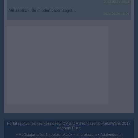
2022.03.29 16:11
Mit szólsz? Ide minden baromságot...
2022.03.29 16:06
Portál szoftver és szerkesztőségi CMS, DMS rendszer:© PortalWare, 2017
Magnum IT Kft.
•
Médiaajánlat és hirdetési akciók
•
Impresszum
•
Adatvédelmi