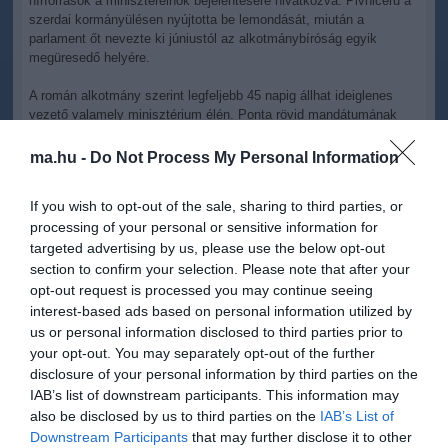
hírforrások a miniszterelnök bejelentésére hivatkozva. Pivniceru a
szerdai kormányülésen nyújtotta be lemondását, miután a
parlament őt nevezte ki júniustól az alkotmánybíróság egyik
megüresedő helyére.
A román alkotmány szerint legfeljebb 45 napig állhat ideiglenes
vezető valamely minisztérium élén. Ponta rövid mandátumának
legfontosabb tétje, hogy sikerül-e olyanokat jelölnie a hónapok óta
betöltetlen legfőbb ügyészi és korrupcióellenes főügyészi posztra,
ma.hu -
Do Not Process My Personal Information
akiket Traian Basescu államfő is elfogad.
If you wish to opt-out of the sale, sharing to third parties, or
processing of your personal or sensitive information for
targeted advertising by us, please use the below opt-out
section to confirm your selection. Please note that after your
opt-out request is processed you may continue seeing
Kapcsolódó írások:
interest-based ads based on personal information utilized by
us or personal information disclosed to third parties prior to
Túlreagáljuk Ponta csúnya beszólását?
your opt-out. You may separately opt-out of the further
Ponta elítéli a magyar zászló égetését
disclosure of your personal information by third parties on the
IAB’s list of downstream participants. This information may
Ponta: ő nem Orbán Viktor!
also be disclosed by us to third parties on the
IAB’s List of
Downstream Participants
that may further disclose it to other