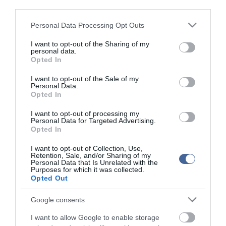
third parties.
Figyelem! A cikkhez hozzáfűzött hozzászólások nem a
ma.hu
network nézeteit
tükrözik. A szerkesztőség mindössze a hírek publikációjával foglalkozik, a
Please note that this website/app uses one or more Google
Personal Data Processing Opt Outs
kommenteket nem tudja befolyásolni - azok az olvasók személyes véleményét
services and may gather and store information including but
tartalmazzák.
not limited to your visit or usage behaviour. You may click to
I want to opt-out of the Sharing of my
Kérjük, kulturáltan, mások személyiségi jogainak és jó hírnevének tiszteletben
personal data.
tartásával kommenteljenek!
grant or deny consent to Google and its third-party tags to
Opted In
use your data for below specified purposes in below Google
consent section.
I want to opt-out of the Sale of my
Personal Data.
Opted In
I want to opt-out of processing my
ma.hu legfrissebb hírei:
Personal Data for Targeted Advertising.
Opted In
Vitézy Dávid: 2,3 milliárd forint került vissza az államhoz
8:04
egy útdíjrendszeres ügylet felülvizsgálata után
I want to opt-out of Collection, Use,
Retention, Sale, and/or Sharing of my
Saját életét is kockára tette a magyar erdész, hogy
22:22
Personal Data that Is Unrelated with the
megállítsa a tüzet
Purposes for which it was collected.
Opted Out
Második világháborús MG-42 géppuskát emeltek ki a
20:20
Dunából - a rendőrség lefoglalta
Google consents
A Miniszterelnökség felmondta a Lounge Eventtel kötött
18:19
keretszerződését
I want to allow Google to enable storage