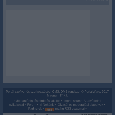
2022.03.29 16:06
user protection.
Portál szoftver és szerkesztőségi CMS, DMS rendszer:© PortalWare, 2017
Magnum IT Kft.
•
Médiaajánlat és hirdetési akciók
•
Impresszum
•
Adatvédelmi
nyiltakozat
•
Fórum
•
Írj Nekünk!
•
Olvasói és moderálási alapelvek
•
Partnerek
•
ma.hu RSS csatornái
•