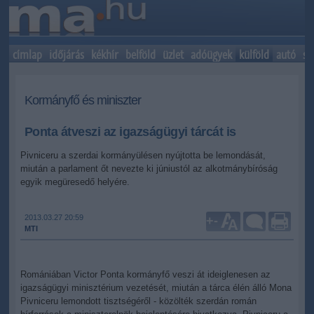
címlap
időjárás
kékhír
belföld
üzlet
adóügyek
külföld
autó
sp
Kormányfő és miniszter
Ponta átveszi az igazságügyi tárcát is
Pivniceru a szerdai kormányülésen nyújtotta be lemondását,
miután a parlament őt nevezte ki júniustól az alkotmánybíróság
egyik megüresedő helyére.
2013.03.27 20:59
+
-
MTI
Romániában Victor Ponta kormányfő veszi át ideiglenesen az
igazságügyi minisztérium vezetését, miután a tárca élén álló Mona
Pivniceru lemondott tisztségéről - közölték szerdán román