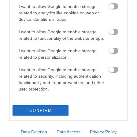
tartásával kommenteljenek!
I want to allow Google to enable storage
related to analytics like cookies on web or
device identifiers in apps.
I want to allow Google to enable storage
related to functionality of the website or app.
ma.hu legfrissebb hírei:
I want to allow Google to enable storage
Nagy erőkkel keresik a szomjazó gólyát megmentő
12:16
related to personalization.
Árpádot
Magyar Péter: átfogó energiafejlesztési tervet fogadott el a
6:48
I want to allow Google to enable storage
kormány
related to security, including authentication
Kenyában bezzeg minden zöldebb
20:46
functionality and fraud prevention, and other
user protection.
Második világháborús német katonai motorkerékpár
18:37
bukkant elő a Dunából
A Tisza-frakció kezdeményezte, hogy jövő kedden legyen
16:12
az államfőválasztás
CONFIRM
Szomjazó gólyának adott inni egy férfi Tiszakécskénél -
14:02
megható pillanatot rögzített a kamera
Data Deletion
Data Access
Privacy Policy
Megható felvétel: elpusztult borját vitte magával egy
12:56