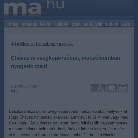
címlap
időjárás
kékhír
belföld
üzlet
adóügyek
külföld
autó
sp
A holttestet bebalzsamozzák
Chávez is üvegkoporsóban, mauzóleumban
nyugszik majd
2013.03.08 07:39
+
-
MTI
Bebalzsamozzák, és üvegkoporsóban, mauzóleumban helyezik el
Hugo Chávez holttestét, akárcsak Leninét, Ho Si Minhét vagy Mao
Ce-tungét. "Az a döntés született, hogy felkészítik balzsamozásra
a commandante holttestét, hogy örökké látható legyen, és a nép
vele lehessen a Forradalom Múzeumában" - mondta Nicolás