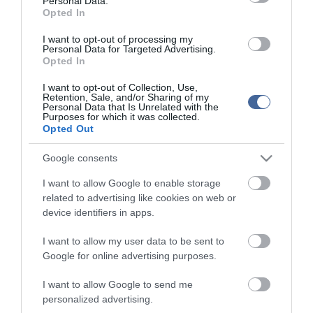
Personal Data.
vezető, aki a népből való, és biztos kézzel tudja majd folytatni az
Opted In
ország sorsának alakítását".
I want to opt-out of processing my
Personal Data for Targeted Advertising.
Opted In
I want to opt-out of Collection, Use,
Retention, Sale, and/or Sharing of my
Kapcsolódó írások:
Personal Data that Is Unrelated with the
Purposes for which it was collected.
Opted Out
Hollywoodi sztárok gyászolják Chávezt
Szívroham végzett Chávezzel?
Google consents
Chávez szerint ráküldték a rákot, és Izraelről is megvolt a
I want to allow Google to enable storage
véleménye
related to advertising like cookies on web or
Megkezdődött Chávez búcsúztatása - sortűz óránként
device identifiers in apps.
I want to allow my user data to be sent to
Google for online advertising purposes.
Figyelem! A cikkhez hozzáfűzött hozzászólások nem a
ma.hu
network nézeteit
tükrözik. A szerkesztőség mindössze a hírek publikációjával foglalkozik, a
kommenteket nem tudja befolyásolni - azok az olvasók személyes véleményét
I want to allow Google to send me
tartalmazzák.
personalized advertising.
Kérjük, kulturáltan, mások személyiségi jogainak és jó hírnevének tiszteletben