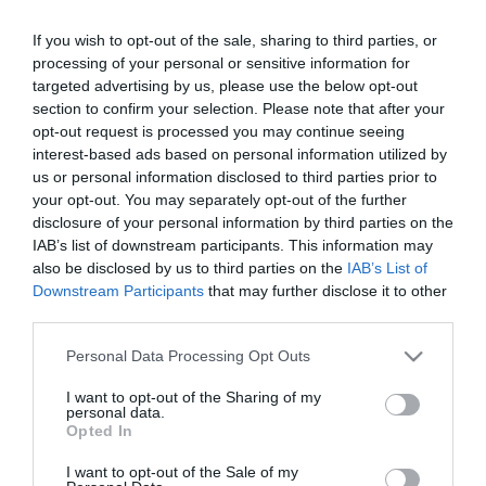
külügyminiszter és Valentyina Matvijenko, a szövetségi felsőház
elnöke érkezik, az Egyesült Államokat pedig egy jelenlegi és egy
If you wish to opt-out of the sale, sharing to third parties, or
volt demokrata képviselő, Gregory Meeks és William Delahunt
processing of your personal or sensitive information for
képviseli. Mahmúd Ahmadinezsád iráni és Aljakszandr Lukasenka
targeted advertising by us, please use the below opt-out
fehérorosz államfő is jelen lesz a búcsúszertartáson.
section to confirm your selection. Please note that after your
opt-out request is processed you may continue seeing
A hosszú betegség után kedden 58 évesen elhunyt Hugo Chávez
interest-based ads based on personal information utilized by
holtteste jelenleg a caracasi katonai akadémián van felravatalozva.
us or personal information disclosed to third parties prior to
A kormány szerint egy nap leforgása alatt csaknem kétmillió ember
your opt-out. You may separately opt-out of the further
rótta le kegyeletét az elhunyt államfő koporsójánál. Csütörtökön is
disclosure of your personal information by third parties on the
végeláthatatlan sorok kígyóztak az épületnél, tízezrek vártak arra,
hogy végső búcsút vegyenek az államfőtől.
IAB’s list of downstream participants. This information may
also be disclosed by us to third parties on the
IAB’s List of
Diosdado Cabello parlamenti elnök helyi idő szerint csütörtökön a
Downstream Participants
that may further disclose it to other
tévében bejelentette, hogy péntek este, a búcsúszertartás után
third parties.
összehívják a törvényhozás rendkívüli ülését, hogy Nicolás
Madurót letegye az ügyvezető elnöki esküt. Cabello emlékeztetett
Please note that this website/app uses one or more Google
Personal Data Processing Opt Outs
arra, hogy Hugo Chávez tavaly december 8-án, mielőtt elindult
services and may gather and store information including but
Kubába, hogy átessen a negyedik rákműtétjén, azt mondta:
not limited to your visit or usage behaviour. You may click to
I want to opt-out of the Sharing of my
amennyiben nem tudná ellátni a hivatali teendőit, Madurónak kell
personal data.
grant or deny consent to Google and its third-party tags to
majd helyette végigvinnie az elnöki megbízatást. Mit több, azt
Opted In
use your data for below specified purposes in below Google
üzente a venezuelaiaknak, hogy elnökválasztás esetén rá
consent section.
szavazzanak, mivel Maduro "az egyik legtehetségesebb fiatal
I want to opt-out of the Sale of my