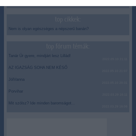
delfinanya
top cikkek:
Nem is olyan egészséges a népszerű banán?
top fórum témák:
Tanár Úr gyere, mindjárt lesz Lillád!
2022.05.10 21:11
AZ IGAZSÁG SOHA NEM KÉSŐ
2022.05.10 21:07
JólVanna
2022.05.10 20:31
Porvihar
2022.03.29 16:11
Mit szólsz? Ide minden baromságot...
2022.03.29 16:06