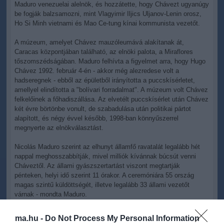
Maduro venezuelai alelnök, és hozzátette, hogy Chávezt ugyanúgy
be fogják balzsamozni, mint Vlagyimir Iljics Uljanov-Lenin orosz,
Ho Si Minh vietnami és Mao Ce-tung kínai kommunista vezetőt.
A múzeum, amelyet Chávez mauzóleumává alakítanak át,
Caracas központjában található, az elnöki palota, a Miraflores
tőszomszédságában. Maduro felhívta a figyelmet arra, hogy Hugo
Chávez 1992. február 4-én - akkor még alezredese volt a
hadseregnek - ebből az épületből irányította a puccskísérletet,
amellyel elindította a "bolívari forradalmat". A múzeum volt Chávez
felkelőinek a főhadiszállása. Az elvetélt puccskísérlet után Chávez
két évre börtönbe vonult, de szabadulása után politikai pártot
alapított, és négy évvel később, 1998-ban könnyűszerrel
megnyerte az elnökválasztást.
Nicolás Maduro szerint az elhunyt államfő ravatalát legalább hét
nappal meghosszabbítják, mivel milliók kívánnak búcsút venni
Cháveztől. Az állami gyászszertartást viszont megtartják
pénteken, helyi idő szerint 11 órakor. A ceremóniára 55 ország
magas szintű küldöttségét, illetve legalább 33 állami vezetőt
várnak - mondta Maduro.
A térségbeli országok mind a legmagasabb szinten képviseltetik
ma.hu -
Do Not Process My Personal Information
magukat a búcsúszertartáson. Oroszországból Szergej Lavrov