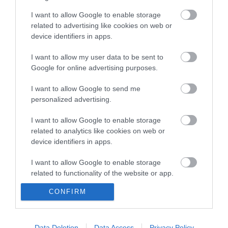
Magyar Péter: átfogó energiafejlesztési tervet fogadott el a
6:48
kormány
I want to allow Google to enable storage
Kenyában bezzeg minden zöldebb
related to advertising like cookies on web or
20:46
device identifiers in apps.
Második világháborús német katonai motorkerékpár
18:37
bukkant elő a Dunából
I want to allow my user data to be sent to
A Tisza-frakció kezdeményezte, hogy jövő kedden legyen
16:12
Google for online advertising purposes.
az államfőválasztás
Szomjazó gólyának adott inni egy férfi Tiszakécskénél -
I want to allow Google to send me
14:02
megható pillanatot rögzített a kamera
personalized advertising.
Megható felvétel: elpusztult borját vitte magával egy
12:56
I want to allow Google to enable storage
delfinanya
related to analytics like cookies on web or
device identifiers in apps.
top cikkek:
I want to allow Google to enable storage
Nem is olyan egészséges a népszerű banán?
related to functionality of the website or app.
top fórum témák:
CONFIRM
I want to allow Google to enable storage
related to personalization.
Tanár Úr gyere, mindjárt lesz Lillád!
2022.05.10 21:11
I want to allow Google to enable storage
Data Deletion
Data Access
Privacy Policy