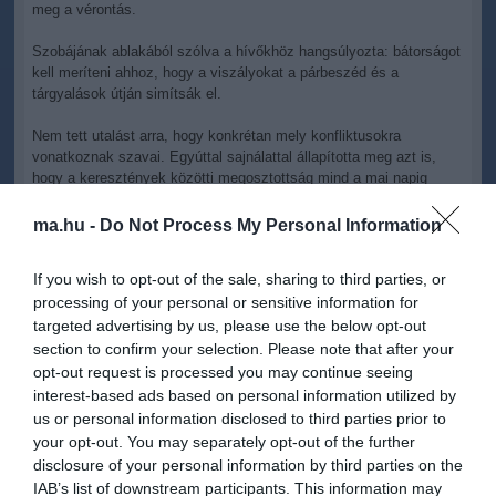
meg a vérontás.
Szobájának ablakából szólva a hívőkhöz hangsúlyozta: bátorságot
kell meríteni ahhoz, hogy a viszályokat a párbeszéd és a
tárgyalások útján simítsák el.
Nem tett utalást arra, hogy konkrétan mely konfliktusokra
vonatkoznak szavai. Egyúttal sajnálattal állapította meg azt is,
hogy a keresztények közötti megosztottság mind a mai napig
létezik.
ma.hu -
Do Not Process My Personal Information
Ezért felszólította a hívőket, hogy imádkozzanak a keresztények
egységéért is. Ezt azzal kapcsolatosan mondta, hogy január 18.
If you wish to opt-out of the sale, sharing to third parties, or
és 25. között az idén is megrendezik a keresztény egységhetet.
processing of your personal or sensitive information for
targeted advertising by us, please use the below opt-out
section to confirm your selection. Please note that after your
opt-out request is processed you may continue seeing
interest-based ads based on personal information utilized by
us or personal information disclosed to third parties prior to
Kapcsolódó írások:
your opt-out. You may separately opt-out of the further
disclosure of your personal information by third parties on the
XVI. Benedek már csaknem 2,5 millió követőt számlál a
Twitteren
IAB’s list of downstream participants. This information may