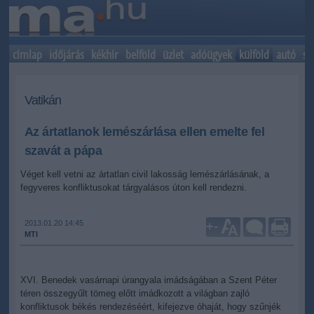
címlap
időjárás
kékhír
belföld
üzlet
adóügyek
külföld
autó
sp
Vatikán
Az ártatlanok lemészárlása ellen emelte fel
szavát a pápa
Véget kell vetni az ártatlan civil lakosság lemészárlásának, a
fegyveres konfliktusokat tárgyalásos úton kell rendezni.
2013.01.20 14:45
+
-
MTI
XVI. Benedek vasárnapi úrangyala imádságában a Szent Péter
téren összegyűlt tömeg előtt imádkozott a világban zajló
konfliktusok békés rendezéséért, kifejezve óhaját, hogy szűnjék