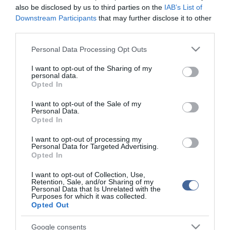
also be disclosed by us to third parties on the
IAB’s List of
Vatikáni, kínai és orosz újévi köszöntők
Downstream Participants
that may further disclose it to other
Tüntetők foglalták el a Vatikán párizsi nagykövetségét
third parties.
A Vatikán Monti oldalára állt
Please note that this website/app uses one or more Google
Personal Data Processing Opt Outs
services and may gather and store information including but
not limited to your visit or usage behaviour. You may click to
I want to opt-out of the Sharing of my
personal data.
grant or deny consent to Google and its third-party tags to
Figyelem! A cikkhez hozzáfűzött hozzászólások nem a
ma.hu
network nézeteit
Opted In
tükrözik. A szerkesztőség mindössze a hírek publikációjával foglalkozik, a
use your data for below specified purposes in below Google
kommenteket nem tudja befolyásolni - azok az olvasók személyes véleményét
consent section.
tartalmazzák.
I want to opt-out of the Sale of my
Personal Data.
Kérjük, kulturáltan, mások személyiségi jogainak és jó hírnevének tiszteletben
Opted In
tartásával kommenteljenek!
I want to opt-out of processing my
Personal Data for Targeted Advertising.
Opted In
I want to opt-out of Collection, Use,
Retention, Sale, and/or Sharing of my
ma.hu legfrissebb hírei:
Personal Data that Is Unrelated with the
Purposes for which it was collected.
Opted Out
Nagy erőkkel keresik a szomjazó gólyát megmentő
12:16
Árpádot
Google consents