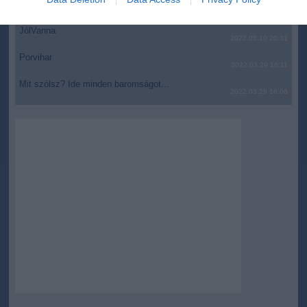
AZ IGAZSÁG SOHA NEM KÉSŐ
related to security, including authentication
2022.05.10 21:07
functionality and fraud prevention, and other
JólVanna
2022.05.10 20:31
user protection.
Porvihar
2022.03.29 16:11
Mit szólsz? Ide minden baromságot...
2022.03.29 16:06