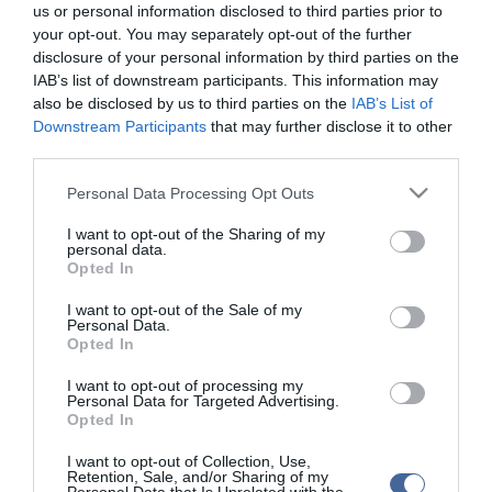
us or personal information disclosed to third parties prior to
vízi, 2013 végén pedig a szárazföldi közlekedésben is megvalósul
your opt-out. You may separately opt-out of the further
a két ország beépülése a szabad mozgást biztosító térségbe.
disclosure of your personal information by third parties on the
IAB’s list of downstream participants. This information may
also be disclosed by us to third parties on the
IAB’s List of
Downstream Participants
that may further disclose it to other
third parties.
Kapcsolódó írások:
Please note that this website/app uses one or more Google
Personal Data Processing Opt Outs
services and may gather and store information including but
Schengeni határ: elhalasztották a döntést Románia és Bulgária
not limited to your visit or usage behaviour. You may click to
I want to opt-out of the Sharing of my
ügyében
personal data.
grant or deny consent to Google and its third-party tags to
Opted In
Bírálják az EP-ben: Sarkozynek nem kellenek a schengeni
use your data for below specified purposes in below Google
határok
consent section.
I want to opt-out of the Sale of my
Personal Data.
Sarkozy: felül kell vizsgálni a schengeni egyezményt
Opted In
Horvátország a schengeni övezethez szeretne tartozni
I want to opt-out of processing my
Personal Data for Targeted Advertising.
Opted In
Figyelem! A cikkhez hozzáfűzött hozzászólások nem a
ma.hu
network nézeteit
tükrözik. A szerkesztőség mindössze a hírek publikációjával foglalkozik, a
I want to opt-out of Collection, Use,
kommenteket nem tudja befolyásolni - azok az olvasók személyes véleményét
Retention, Sale, and/or Sharing of my
tartalmazzák.