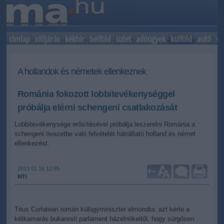
címlap
időjárás
kékhír
belföld
üzlet
adóügyek
külföld
autó
sp
A hollandok és németek ellenkeznek
Románia fokozott lobbitevékenységgel
próbálja elérni schengeni csatlakozását
Lobbitevékenysége erősítésével próbálja leszerelni Románia a
schengeni övezetbe való felvételét hátráltató holland és német
ellenkezést.
2013.01.16 12:55
+
-
MTI
Titus Corlatean román külügyminiszter elmondta: azt kérte a
kétkamarás bukaresti parlament házelnökeitől, hogy sürgősen