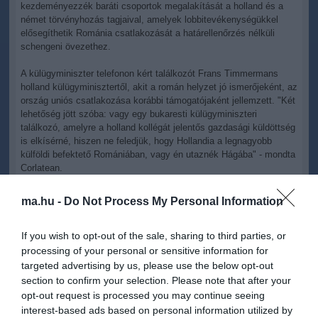
kezdeményezzék baráti csoportok megalakítását a holland és a
német törvényhozás tagjaival, amelyek lobbitevékenységükkel
elősegíthetik Románia csatlakozását a határellenőrzés nélküli
schengeni övezethez.
A külügyminiszter telefonon kért találkozót Frans Timmermans
holland külügyminisztertől, akit a román helyzet jó ismerőjeként, az
ország uniós csatlakozása korábbi támogatójaként jellemzett. "Két
lehetőség jött szóba: vagy egy bukaresti külügyminiszteri
találkozó, amelyre a holland kollégát jelentős gazdasági küldöttség
is elkísérné, hiszen ne feledjük, hogy Hollandia a legnagyobb
külföldi befektető Romániában, vagy én utaznék Hágába" - mondta
Corlatean.
Hozzátette: reményei szerint az idén megoldódik Románia
ma.hu -
Do Not Process My Personal Information
schengeni csatlakozásának problémája. A román hatóságok több
ízben jelezték, hogy álláspontjuk szerint az ország teljesítette a
határellenőrzés nélküli övezetbe való belépés feltételeit, a
If you wish to opt-out of the sale, sharing to third parties, or
csatlakozást hátráltató holland és német ellenkezést pedig Hága
processing of your personal or sensitive information for
és Berlin belpolitikai megfontolásainak tulajdonítják.
targeted advertising by us, please use the below opt-out
section to confirm your selection. Please note that after your
Bukarest arra számít, hogy az Európai Unió belügyminisztereinek
opt-out request is processed you may continue seeing
márciusi találkozóján döntés születik Románia és Bulgária
interest-based ads based on personal information utilized by
schengeni csatlakozásáról, oly módon, hogy márciusban a légi és