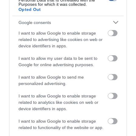
Personal Data that Is Unrelated with the
Purposes for which it was collected.
Kérjük, kulturáltan, mások személyiségi jogainak és jó hírnevének tiszteletben
Opted Out
tartásával kommenteljenek!
Google consents
I want to allow Google to enable storage
related to advertising like cookies on web or
device identifiers in apps.
ma.hu legfrissebb hírei:
I want to allow my user data to be sent to
Saját életét is kockára tette a magyar erdész, hogy
22:22
Google for online advertising purposes.
megállítsa a tüzet
Második világháborús MG-42 géppuskát emeltek ki a
20:20
I want to allow Google to send me
Dunából - a rendőrség lefoglalta
personalized advertising.
A Miniszterelnökség felmondta a Lounge Eventtel kötött
18:19
keretszerződését
I want to allow Google to enable storage
related to analytics like cookies on web or
Megérkezett az eső a Duna vízgyűjtőjére
16:21
device identifiers in apps.
Újabb két gyanúsítottat fogtak el a 600 milliós
14:26
ingatlanmaffia ügyében
I want to allow Google to enable storage
Vizes Eb - Megvan az első magyar arany, a nyíltvízi úszó
related to functionality of the website or app.
12:56
Betlehem Dávid nyerte a kieséses versenyt