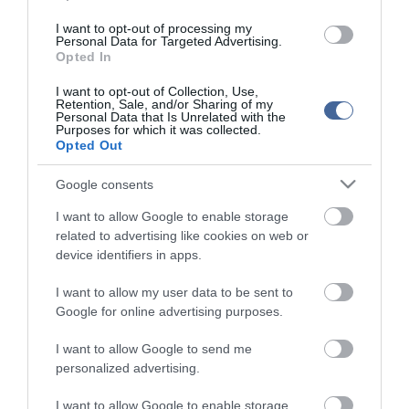
I want to opt-out of processing my
Personal Data for Targeted Advertising.
Opted In
I want to opt-out of Collection, Use,
Retention, Sale, and/or Sharing of my
Personal Data that Is Unrelated with the
Purposes for which it was collected.
Opted Out
Google consents
I want to allow Google to enable storage
related to advertising like cookies on web or
device identifiers in apps.
Figyelem! A cikkhez hozzáfűzött hozzászólások nem a
ma.hu
network nézeteit
tükrözik. A szerkesztőség mindössze a hírek publikációjával foglalkozik, a
I want to allow my user data to be sent to
kommenteket nem tudja befolyásolni - azok az olvasók személyes véleményét
Google for online advertising purposes.
tartalmazzák.
Kérjük, kulturáltan, mások személyiségi jogainak és jó hírnevének tiszteletben
I want to allow Google to send me
tartásával kommenteljenek!
personalized advertising.
I want to allow Google to enable storage