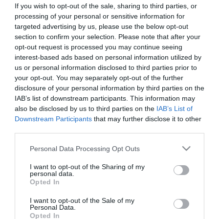
megtartania a teljes testsúlyával lefelé húzó embert, majd közös
If you wish to opt-out of the sale, sharing to third parties, or
erővel visszahúzni őt a korláton belülre.
processing of your personal or sensitive information for
targeted advertising by us, please use the below opt-out
A testkamerás felvételeken is látható mentés során a rendőrök
section to confirm your selection. Please note that after your
lélekjelenléte, gyors helyzetfelismerése és fizikai ereje döntő
opt-out request is processed you may continue seeing
szerepet játszott abban, hogy nem történt tragédia.
interest-based ads based on personal information utilized by
us or personal information disclosed to third parties prior to
A rendőrség közleményében külön gratulált a két egyenruhásnak,
your opt-out. You may separately opt-out of the further
hangsúlyozva, hogy valóban másodperceken múlt egy ember
disclosure of your personal information by third parties on the
élete.
IAB’s list of downstream participants. This information may
Ha Ön vagy valaki a környezetében krízishelyzetben van,
also be disclosed by us to third parties on the
IAB’s List of
segítséget kérhet a nap 24 órájában ingyenesen hívható 116-
Downstream Participants
that may further disclose it to other
123-as lelki elsősegély-szolgálat telefonszámán.
third parties.
Please note that this website/app uses one or more Google
Personal Data Processing Opt Outs
Amennyiben nem jelenik meg a videó, kattintson ide >>>
services and may gather and store information including but
not limited to your visit or usage behaviour. You may click to
I want to opt-out of the Sharing of my
personal data.
grant or deny consent to Google and its third-party tags to
Opted In
use your data for below specified purposes in below Google
consent section.
I want to opt-out of the Sale of my
Personal Data.
Opted In