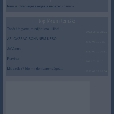
Nem is olyan egészséges a népszerű banán?
top fórum témák:
Tanár Úr gyere, mindjárt lesz Lillád!
2022.05.10 21:11
AZ IGAZSÁG SOHA NEM KÉSŐ
2022.05.10 21:07
JólVanna
2022.05.10 20:31
Porvihar
2022.03.29 16:11
Mit szólsz? Ide minden baromságot...
2022.03.29 16:06