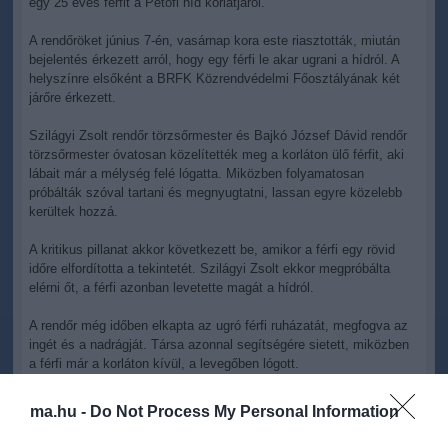
egy 25 éves férfit a Petőfi híd korlátjáról.
A rendőröket június 7-én, vasárnap kora este riasztották, miután
bejelentés érkezett arról, hogy egy férfi le akar ugrani a hídról. A
helyszínre elsőként a BRFK Közrendvédelmi Főosztályának két
járőre érkezett.
Szilágyi Zsolt rendőr törzsőrmester és Bajkó József Dávid rendőr
törzsőrmester óvatosan közelítették meg a korláton ülő férfit, aki
lábait már a mélység felé lógatta. Miközben folyamatosan
próbálták szóval tartani és megnyugtatni, lassan egyre közelebb
kerültek hozzá.
A kritikus pillanat akkor következett be, amikor a férfi egy rövid
időre elfordította a tekintetét. Szilágyi Zsolt ekkor megpróbálta
elérni őt, a férfi azonban levetette magát a hídról.
A rendőr még időben elkapta az ugró férfi ruházatát, megfogva az
ingét és a nadrágját. Társa azonnal segítségére sietett, miközben
a férfi már a korláton kívül, a levegőben lógott.
A BRFK tájékoztatása szerint a 25 éves férfi nem kapaszkodott
ma.hu -
Do Not Process My Personal Information
sem a rendőrökbe, sem a híd szerkezetébe, ráadásul
folyamatosan küzdött és kapálózott. A két rendőrnek így kellett