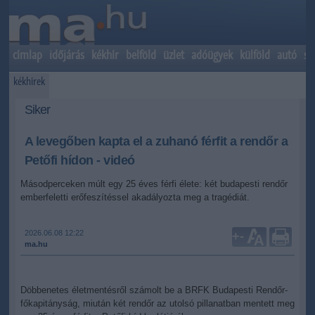
címlap
időjárás
kékhír
belföld
üzlet
adóügyek
külföld
autó
sp
kékhírek
Siker
A levegőben kapta el a zuhanó férfit a rendőr a
Petőfi hídon - videó
Másodperceken múlt egy 25 éves férfi élete: két budapesti rendőr
emberfeletti erőfeszítéssel akadályozta meg a tragédiát.
2026.06.08 12:22
+
-
ma.hu
Döbbenetes életmentésről számolt be a BRFK Budapesti Rendőr-
főkapitányság, miután két rendőr az utolsó pillanatban mentett meg