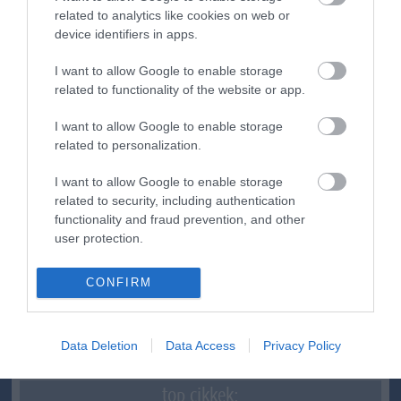
related to analytics like cookies on web or
device identifiers in apps.
ma.hu legfrissebb hírei:
I want to allow Google to enable storage
related to functionality of the website or app.
Nagy erőkkel keresik a szomjazó gólyát megmentő
12:16
Árpádot
I want to allow Google to enable storage
Magyar Péter: átfogó energiafejlesztési tervet fogadott el a
6:48
related to personalization.
kormány
Kenyában bezzeg minden zöldebb
20:46
I want to allow Google to enable storage
related to security, including authentication
Második világháborús német katonai motorkerékpár
18:37
bukkant elő a Dunából
functionality and fraud prevention, and other
user protection.
A Tisza-frakció kezdeményezte, hogy jövő kedden legyen
16:12
az államfőválasztás
CONFIRM
Szomjazó gólyának adott inni egy férfi Tiszakécskénél -
14:02
megható pillanatot rögzített a kamera
Megható felvétel: elpusztult borját vitte magával egy
12:56
delfinanya
Data Deletion
Data Access
Privacy Policy
top cikkek: