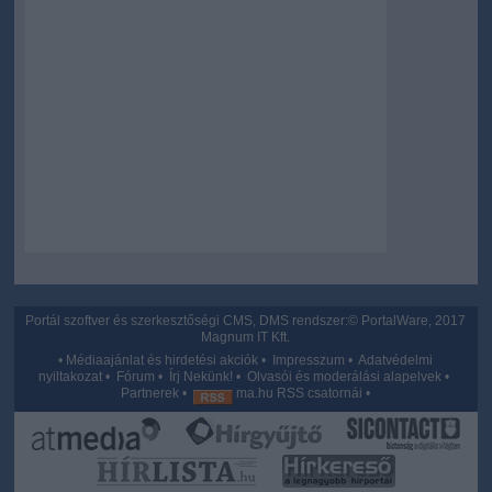
Portál szoftver és szerkesztőségi CMS, DMS rendszer:© PortalWare, 2017
Magnum IT Kft.
•
Médiaajánlat és hirdetési akciók
•
Impresszum
•
Adatvédelmi
nyiltakozat
•
Fórum
•
Írj Nekünk!
•
Olvasói és moderálási alapelvek
•
Partnerek
•
ma.hu RSS csatornái
•