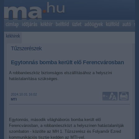
címlap
időjárás
kékhír
belföld
üzlet
adóügyek
külföld
autó
sp
kékhírek
Tűzszerészek
Egytonnás bomba került elő Ferencvárosban
A robbanóeszköz biztonságos elszállításához a helyszíni
hatástalanítása szükséges.
2024.10.01 16:02
+
-
MTI
Egytonnás, második világháborús bomba került elő
Ferencvárosban, a robbanóeszközt a helyszínen hatástalanítják
szombaton - közölte az MH 1. Tűzszerész és Folyamőr Ezred
kommunikációs tisztje kedden az MTI-vel.