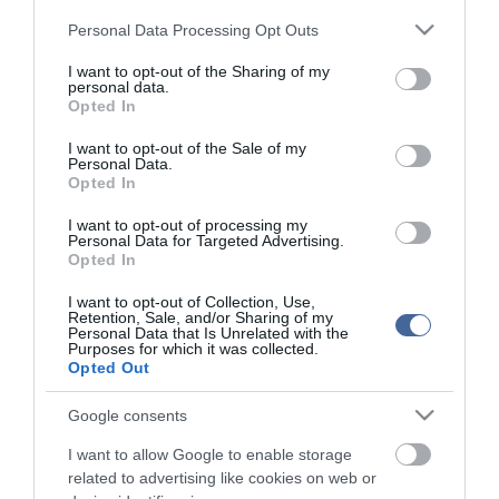
Please note that this website/app uses one or more Google
Personal Data Processing Opt Outs
Kérjük, kulturáltan, mások személyiségi jogainak és jó hírnevének tiszteletben
tartásával kommenteljenek!
services and may gather and store information including but
not limited to your visit or usage behaviour. You may click to
I want to opt-out of the Sharing of my
personal data.
grant or deny consent to Google and its third-party tags to
Opted In
use your data for below specified purposes in below Google
consent section.
I want to opt-out of the Sale of my
Personal Data.
Opted In
ma.hu legfrissebb hírei:
I want to opt-out of processing my
Vitézy Dávid: 2,3 milliárd forint került vissza az államhoz
8:04
Personal Data for Targeted Advertising.
egy útdíjrendszeres ügylet felülvizsgálata után
Opted In
Saját életét is kockára tette a magyar erdész, hogy
22:22
megállítsa a tüzet
I want to opt-out of Collection, Use,
Retention, Sale, and/or Sharing of my
Második világháborús MG-42 géppuskát emeltek ki a
Personal Data that Is Unrelated with the
20:20
Purposes for which it was collected.
Dunából - a rendőrség lefoglalta
Opted Out
A Miniszterelnökség felmondta a Lounge Eventtel kötött
18:19
keretszerződését
Google consents
Megérkezett az eső a Duna vízgyűjtőjére
16:21
I want to allow Google to enable storage
Újabb két gyanúsítottat fogtak el a 600 milliós
14:26
related to advertising like cookies on web or
ingatlanmaffia ügyében