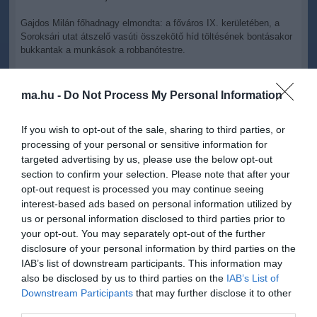
Gajdos Milán főhadnagy elmondta: a főváros IX. kerületében, a
Soroksári utat átszelő vasúti összekötő híd töltésének bontásakor
bukkantak a munkások a robbanótestre.
A helyszínen a tűzszerész járőr parancsnoka megállapította, hogy
egy második világháborús, egytonna össztömegű, amerikai
ma.hu -
Do Not Process My Personal Information
gyártmányú légibomba került elő.
If you wish to opt-out of the sale, sharing to third parties, or
A robbanóeszköz biztonságos elszállításához a helyszíni
hatástalanítása szükséges, amelyet tervezetten október 5-én,
processing of your personal or sensitive information for
szombaton, a délelőtti órákban hajtanak végre a katonák - tette
targeted advertising by us, please use the below opt-out
hozzá.
section to confirm your selection. Please note that after your
opt-out request is processed you may continue seeing
Közölte azt is: a rendőrség az érintett területet a tűzszerész
interest-based ads based on personal information utilized by
művelet idejére 600 méter sugarú körben lezárja.
us or personal information disclosed to third parties prior to
your opt-out. You may separately opt-out of the further
disclosure of your personal information by third parties on the
IAB’s list of downstream participants. This information may
also be disclosed by us to third parties on the
IAB’s List of
Figyelem! A cikkhez hozzáfűzött hozzászólások nem a
ma.hu
network nézeteit
Downstream Participants
that may further disclose it to other
tükrözik. A szerkesztőség mindössze a hírek publikációjával foglalkozik, a
kommenteket nem tudja befolyásolni - azok az olvasók személyes véleményét
third parties.
tartalmazzák.