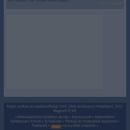
Mit szólsz? Ide minden baromságot...
2022.03.29 16:06
user protection.
Portál szoftver és szerkesztőségi CMS, DMS rendszer:© PortalWare, 2017
Magnum IT Kft.
•
Médiaajánlat és hirdetési akciók
•
Impresszum
•
Adatvédelmi
nyiltakozat
•
Fórum
•
Írj Nekünk!
•
Olvasói és moderálási alapelvek
•
Partnerek
•
ma.hu RSS csatornái
•