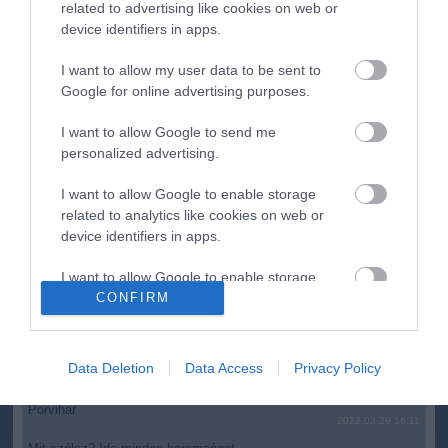
related to advertising like cookies on web or
Újabb két gyanúsítottat fogtak el a 600 milliós
14:26
device identifiers in apps.
ingatlanmaffia ügyében
Vizes Eb - Megvan az első magyar arany, a nyíltvízi úszó
I want to allow my user data to be sent to
12:56
Betlehem Dávid nyerte a kieséses versenyt
Google for online advertising purposes.
Magyar Péter: Tízéves mélypontra csökkent az infláció
11:15
I want to allow Google to send me
personalized advertising.
top cikkek:
I want to allow Google to enable storage
Nem is olyan egészséges a népszerű banán?
related to analytics like cookies on web or
device identifiers in apps.
top fórum témák:
I want to allow Google to enable storage
Tanár Úr gyere, mindjárt lesz Lillád!
related to functionality of the website or app.
CONFIRM
2022.05.10 21:11
AZ IGAZSÁG SOHA NEM KÉSŐ
I want to allow Google to enable storage
2022.05.10 21:07
related to personalization.
Data Deletion
Data Access
Privacy Policy
JólVanna
2022.05.10 20:31
I want to allow Google to enable storage
Porvihar
related to security, including authentication
2022.03.29 16:11
functionality and fraud prevention, and other