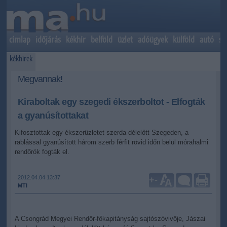
címlap
időjárás
kékhír
belföld
üzlet
adóügyek
külföld
autó
sp
kékhírek
Megvannak!
Kiraboltak egy szegedi ékszerboltot - Elfogták
a gyanúsítottakat
Kifosztottak egy ékszerüzletet szerda délelőtt Szegeden, a
rablással gyanúsított három szerb férfit rövid időn belül mórahalmi
rendőrök fogták el.
2012.04.04 13:37
+
-
MTI
A Csongrád Megyei Rendőr-főkapitányság sajtószóvivője, Jászai