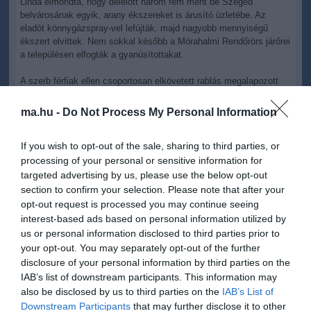
Linda elmondta, hogy délelőtt három férfi ment be Szeged
belvárosának egyik, arany ékszereket is árusító üzletébe. Az
eladót könnygázspray-vel lefújták, majd nagyobb mennyiségű
ékszert elvittek. Nem sokkal később a Mórahalmi Rendőrörs járőrei
a településen elfogták a gyanúsítottakat.
A szerb férfiak ellen csoportosan elkövetett rablás megalapozott
gyanúja miatt indult büntetőeljárás - tette hozzá a szóvivő.
ma.hu -
Do Not Process My Personal Information
If you wish to opt-out of the sale, sharing to third parties, or
processing of your personal or sensitive information for
targeted advertising by us, please use the below opt-out
Kapcsolódó írások:
section to confirm your selection. Please note that after your
opt-out request is processed you may continue seeing
Kéttagú rablóbandát fogtak el Borsodban
interest-based ads based on personal information utilized by
Kivégzik a családgyilkos rablókat Kínában
us or personal information disclosed to third parties prior to
your opt-out. You may separately opt-out of the further
Elfogták a Kádár-völgyi rablógyerekeket
disclosure of your personal information by third parties on the
Képek! Lőtt az újbudai patikát kirabló férfi
IAB’s list of downstream participants. This information may
also be disclosed by us to third parties on the
IAB’s List of
Késsel hadonászott a rabló - elkergette az eladónő
Downstream Participants
that may further disclose it to other