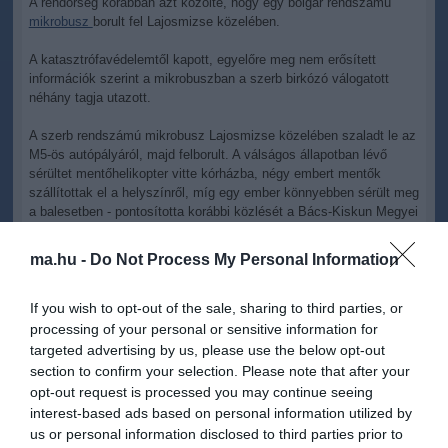
A rendőrség korábban azt közölte, hogy egy bolgár rendszámú
mikrobusz
borult fel Lajosmizse közelében.
A katasztrófavédelemtől kapott, egyelőre meg nem erősített
információk szerint a mikrobuszban a szerb birkózó válogatott
néhány tagja utazott.
A szerb rendszámú mikrobusz Lajosmizse közelében szaladt le az
M5-ös autópályáról, majd felborult. A válságos állapotban lévő
sérültet mentőhelikopter vitte kórházba, négy embert mentők
szállítottak el a helyszínről, míg egy ember könnyebben sérült meg
a balesetben - pontosította korábbi közlését a Bács-Kiskun Megyei
Rendőr-főkapitányság sajtóreferense.
ma.hu -
Do Not Process My Personal Information
Nyíkos Tamás főhadnagy tájékoztatása szerint a rendőrök a
mikrobuszban hét útlevelet találtak, de csak hat ember utazott a
járműben. A sérültek azt mondták, hogy sportolók - tette hozzá a
If you wish to opt-out of the sale, sharing to third parties, or
sajtóreferens.
processing of your personal or sensitive information for
targeted advertising by us, please use the below opt-out
A mentés és a helyszínelés idejére lezárt autópályán időközben
section to confirm your selection. Please note that after your
megindult a forgalom - közölte a rendőrség.
opt-out request is processed you may continue seeing
interest-based ads based on personal information utilized by
us or personal information disclosed to third parties prior to