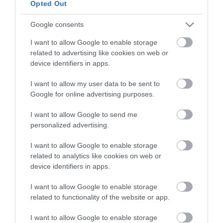
Opted Out
Google consents
I want to allow Google to enable storage
ma.hu legfrissebb hírei:
related to advertising like cookies on web or
device identifiers in apps.
Saját életét is kockára tette a magyar erdész, hogy
22:22
megállítsa a tüzet
I want to allow my user data to be sent to
Második világháborús MG-42 géppuskát emeltek ki a
20:20
Google for online advertising purposes.
Dunából - a rendőrség lefoglalta
A Miniszterelnökség felmondta a Lounge Eventtel kötött
18:19
I want to allow Google to send me
keretszerződését
personalized advertising.
Megérkezett az eső a Duna vízgyűjtőjére
16:21
I want to allow Google to enable storage
Újabb két gyanúsítottat fogtak el a 600 milliós
14:26
related to analytics like cookies on web or
ingatlanmaffia ügyében
device identifiers in apps.
Vizes Eb - Megvan az első magyar arany, a nyíltvízi úszó
12:56
Betlehem Dávid nyerte a kieséses versenyt
I want to allow Google to enable storage
Magyar Péter: Tízéves mélypontra csökkent az infláció
related to functionality of the website or app.
11:15
I want to allow Google to enable storage