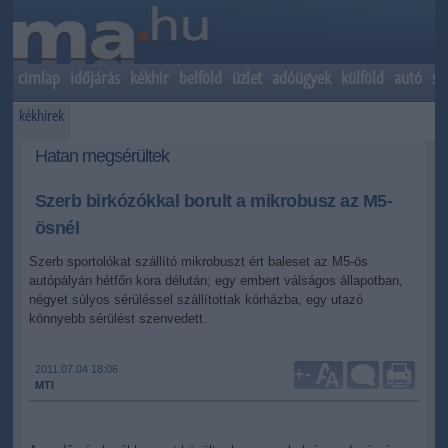
címlap
időjárás
kékhír
belföld
üzlet
adóügyek
külföld
autó
sp
kékhírek
Hatan megsérültek
Szerb birkózókkal borult a mikrobusz az M5-
ösnél
Szerb sportolókat szállító mikrobuszt ért baleset az M5-ös
autópályán hétfőn kora délután; egy embert válságos állapotban,
négyet súlyos sérüléssel szállítottak kórházba, egy utazó
könnyebb sérülést szenvedett.
2011.07.04 18:06
+
-
MTI