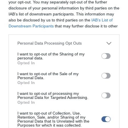
your opt-out. You may separately opt-out of the further
disclosure of your personal information by third parties on the
IAB’s list of downstream participants. This information may
Kapcsolódó írások:
also be disclosed by us to third parties on the
IAB’s List of
Downstream Participants
that may further disclose it to other
Felborult egy bolgár mikrobusz az M5-ösnél
third parties.
Halálos baleset Dunaújvárosban - felborult egy hídelemeket
Please note that this website/app uses one or more Google
szállító szerelvény
Personal Data Processing Opt Outs
services and may gather and store information including but
Árokba borult autójával egy rendőrök elől menekülő csempész
not limited to your visit or usage behaviour. You may click to
I want to opt-out of the Sharing of my
Szabolcsban
personal data.
grant or deny consent to Google and its third-party tags to
Opted In
Megkötött a beton Miskolcnál?
use your data for below specified purposes in below Google
consent section.
I want to opt-out of the Sale of my
Borult a teherautó, folyik a beton és a gázolaj
Personal Data.
Opted In
I want to opt-out of processing my
Figyelem! A cikkhez hozzáfűzött hozzászólások nem a
ma.hu
network nézeteit
Personal Data for Targeted Advertising.
tükrözik. A szerkesztőség mindössze a hírek publikációjával foglalkozik, a
Opted In
kommenteket nem tudja befolyásolni - azok az olvasók személyes véleményét
tartalmazzák.
I want to opt-out of Collection, Use,
Kérjük, kulturáltan, mások személyiségi jogainak és jó hírnevének tiszteletben
Retention, Sale, and/or Sharing of my
tartásával kommenteljenek!
Personal Data that Is Unrelated with the
Purposes for which it was collected.