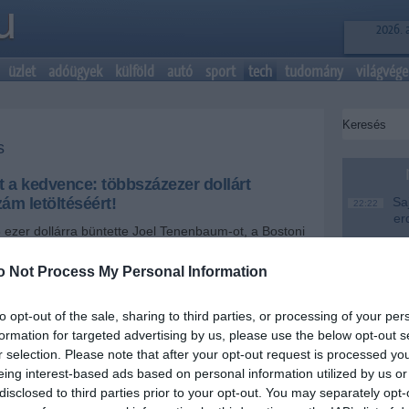
2026. 
üzlet
adóügyek
külföld
autó
sport
tech
tudomány
világvége
s
t a kedvence: többszázezer dollárt
zám letöltéséért!
Saj
22:22
er
 ezer dollárra büntette Joel Tenenbaum-ot, a Bostoni
 aki a tárgyalásán bevallotta harminc szám letöltését
Más
20:20
 Az Egyesült Államokban idáig csupán egy hasonló
em
o Not Process My Personal Information
ítélet, melyben kétmillió dollár befizetésére
le
minneapolisi nőt 24 szám megszerzéséért.
A M
18:19
to opt-out of the sale, sharing to third parties, or processing of your per
Ev
formation for targeted advertising by us, please use the below opt-out s
+
-
r selection. Please note that after your opt-out request is processed y
Meg
16:21
eing interest-based ads based on personal information utilized by us or
Úja
em tartja igazságosnak az ítéletet, és felebezni fog
14:26
disclosed to third parties prior to your opt-out. You may separately opt-
mi
ül, hogy legalább nem milliókra büntették.