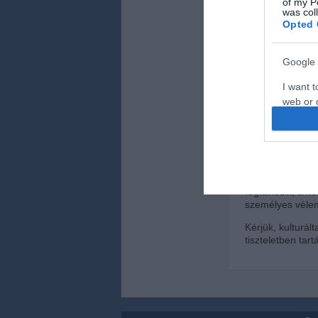
of my P
was col
Opted 
Kapcsolódó 
Google 
Az EU átalakíta
I want t
Közel 400 millió 
web or d
Letöltésért net
I want t
purpose
Figyelem! A cik
I want 
nézeteit tükrözi
foglalkozik, a 
személyes vélem
I want t
web or d
Kérjük, kulturál
tiszteletben tar
I want t
or app.
I want t