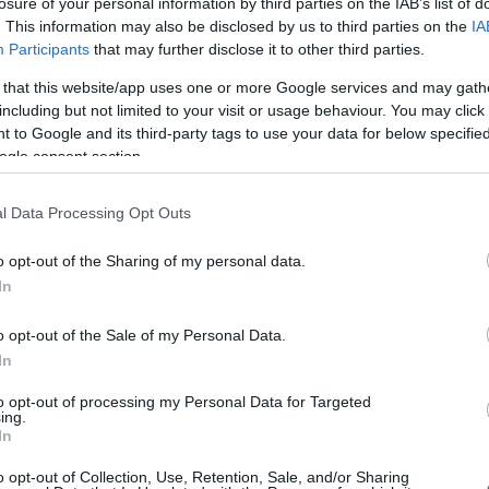
losure of your personal information by third parties on the IAB’s list of
imum százötven és maximum harminc ezer dolláros
Viz
. This information may also be disclosed by us to third parties on the
IA
12:56
kiszabni a szerzői jogsértésekért, de ha bizonyítható,
a 
Participants
that may further disclose it to other third parties.
értést szándékosan követték el, a büntetés összege
ki
er dollár is lehet.
 that this website/app uses one or more Google services and may gath
Mag
11:15
including but not limited to your visit or usage behaviour. You may click 
büntette dollárszázezrekre a bostoni diákot a Sony, a
cs
ersal által indított perben, mert úgy látta, hogy a
 to Google and its third-party tags to use your data for below specifi
és megosztása jelentős bevételkiesést okoz a
ogle consent section.
k a tulajdonosai újabban már nem szoktak
l Data Processing Opt Outs
Nem is ol
 ennyire magas büntetéshez, a zenék letöltése miatt
 során, és általában egy alacsonyabb összegben
o opt-out of the Sharing of my personal data.
 alperesekkel, Tanenbaum pere azonban még
In
nak megváltozása előtt kezdődött el.
Tanár Úr gy
ést kapó amerikai egyetemista még a Napster és a
o opt-out of the Sale of my Personal Data.
dett letölteni számokat az internetről, és a zene és a
In
AZ IGAZ
etete vette rá a fájlmegosztó oldalak kipróbálására.
tem átnéztem azoknak a daloknak a listáját,
to opt-out of processing my Personal Data for Targeted
éséért elítéltek és Beck Looser című száma volt a
JólVanna
ing.
lük"- nyilatkozta Tanenbaum a BBC-nek.
In
Porvihar
o opt-out of Collection, Use, Retention, Sale, and/or Sharing