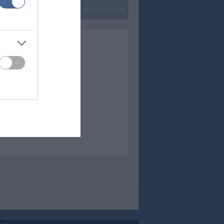
? Ide minden baromságot...
2022.03.29 16:06