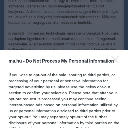
húsz év börtönbüntetésre ítélt egy 61 éves férfit, mert telefonos
szöveges üzenetekben bántó megjegyzéseket tett Szirikit
királynéra. A délkelet-ázsiai monarchiában szigorú törvények tiltják
az uralkodó és a királyság intézményének sértegetését. Még egy
korábbi bántó megjegyzés elismétlését is büntetik.
A thaiföldi információs technológiai miniszter a Bangkok Post című
napilapban figyelmeztette honfitársait a facebookos sértegetések
veszélyeire. A tárcavezető szerint mindenkinek törölnie kellene a
kellemetlen kommenteket, mert az ilyen anyagokat kimásolhatják,
és rosszindulatú célokra használhatják, szerzőik pedig közvetve
bűncselekmény elkövetőjévé válhatnak.
ma.hu -
Do Not Process My Personal Information
Az uralkodó megsértését tiltó törvény kiválóan használható
If you wish to opt-out of the sale, sharing to third parties, or
politikai ellenfelek elhallgattatására és megfélemlítésére is, és a
processing of your personal or sensitive information for
kormány a 2006-os belpolitikai zavargások óta többször nyúlt
targeted advertising by us, please use the below opt-out
ehhez az eszközhöz. Egy statisztika szerint 2010-ben 36 ilyen
section to confirm your selection. Please note that after your
eset került bíróság elé, míg 2005-ben ez a szám még 18, 2000-ben
pedig csak egy volt.
opt-out request is processed you may continue seeing
interest-based ads based on personal information utilized by
us or personal information disclosed to third parties prior to
your opt-out. You may separately opt-out of the further
disclosure of your personal information by third parties on the