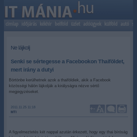
címlap
időjárás
kékhír
belföld
üzlet
adóügyek
külföld
autó
sp
Ne lájkolj
Senki se sértegesse a Facebookon Thaiföldet,
mert irány a dutyi
Börtönbe kerülhetnek azok a thaiföldiek, akik a Facebook
közösségi hálón lájkolják a királyságra nézve sértő
megjegyzéseket.
2011.11.25 11:18
+
-
MTI
A figyelmeztetés két nappal azután érkezett, hogy egy thai bíróság