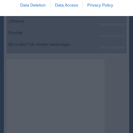
I want to allow Google to enable storage
2022.05.10 21:11
Data Deletion
Data Access
Privacy Policy
related to security, including authentication
AZ IGAZSÁG SOHA NEM KÉSŐ
2022.05.10 21:07
functionality and fraud prevention, and other
user protection.
JólVanna
2022.05.10 20:31
Porvihar
2022.03.29 16:11
Mit szólsz? Ide minden baromságot...
2022.03.29 16:06