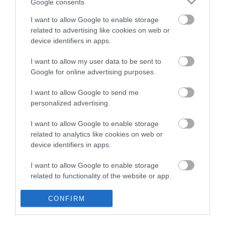
Google consents
Saját életét is kockára tette a magyar erdész, hogy
22:22
I want to allow Google to enable storage
megállítsa a tüzet
related to advertising like cookies on web or
Második világháborús MG-42 géppuskát emeltek ki a
20:20
device identifiers in apps.
Dunából - a rendőrség lefoglalta
I want to allow my user data to be sent to
A Miniszterelnökség felmondta a Lounge Eventtel kötött
18:19
keretszerződését
Google for online advertising purposes.
Megérkezett az eső a Duna vízgyűjtőjére
16:21
I want to allow Google to send me
Újabb két gyanúsítottat fogtak el a 600 milliós
14:26
personalized advertising.
ingatlanmaffia ügyében
I want to allow Google to enable storage
Vizes Eb - Megvan az első magyar arany, a nyíltvízi úszó
12:56
Betlehem Dávid nyerte a kieséses versenyt
related to analytics like cookies on web or
device identifiers in apps.
top cikkek:
I want to allow Google to enable storage
related to functionality of the website or app.
Nem is olyan egészséges a népszerű banán?
I want to allow Google to enable storage
CONFIRM
top fórum témák:
related to personalization.
Tanár Úr gyere, mindjárt lesz Lillád!