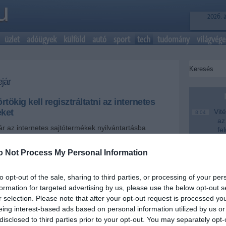
2026. 
üzlet
adóügyek
külföld
autó
sport
tech
tudomány
világvége
ejár
ökig kell regisztráltatni az internetes
eket
Vité
8:04
az
ár az internetes sajtótermékek nyilvántartásba
fe
deje - tájékoztatta a Nemzeti Média- és Hírközlési
 kommunikációs igazgatósága szerdán.
Saj
22:22
o Not Process My Personal Information
er
Más
+
-
20:20
to opt-out of the sale, sharing to third parties, or processing of your per
em
formation for targeted advertising by us, please use the below opt-out s
le
a a kiadók figyelmét, ha még nem jelentették be
r selection. Please note that after your opt-out request is processed y
tegyenek eleget a törvényi rendelkezéseknek. Az
A M
18:19
eing interest-based ads based on personal information utilized by us or
termékek nyilvántartásba vételét az
NMHH
Hivatala
Ev
disclosed to third parties prior to your opt-out. You may separately opt-
tó a hatóság közleményében.