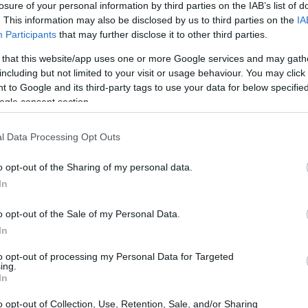
losure of your personal information by third parties on the IAB’s list of
Meg
16:21
. This information may also be disclosed by us to third parties on the
IA
jtótermékek, azaz az internetes újságok és
Úja
14:26
vántartásba vételéről az új médiatörvény rendelkezik.
Participants
that may further disclose it to other third parties.
mi
telmében a törvény hatálybalépésekor, vagyis 2011.
r működő internetes sajtótermékeket legkésőbb 2011.
 that this website/app uses one or more Google services and may gath
Viz
12:56
 kell jelenteni az NMHH-nak. Amennyiben az internetes
including but not limited to your visit or usage behaviour. You may click 
a 
1. január 1-je után kezdte vagy kezdi meg
 to Google and its third-party tags to use your data for below specifi
ki
or a kiadónak a tevékenység megkezdését követő
ogle consent section.
lül kell bejelentenie sajtótermékét, szintén az NMHH-
l Data Processing Opt Outs
 az is olvasható, hogy amennyiben egy nyomtatott
Nem is ol
étezik internetes változata is, akkor nem elégséges a
o opt-out of the Sharing of my personal data.
ótermék nyilvántartásba vétele a
Kulturális
Hivatalnál
, hanem az internetes sajtóterméket külön
In
ba kell vetetni az NMHH Hivatalánál, az internetes
ödési idejétől függően vagy június 30-ig, vagy 60
Tanár Úr gy
o opt-out of the Sale of my Personal Data.
nyilvántartásba vételhez szükséges nyomtatványok az
In
l letölthetők.
AZ IGAZ
to opt-out of processing my Personal Data for Targeted
ing.
JólVanna
In
Porvihar
o opt-out of Collection, Use, Retention, Sale, and/or Sharing