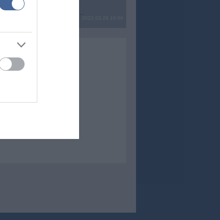
? Ide minden baromságot...
2022.03.29 16:06