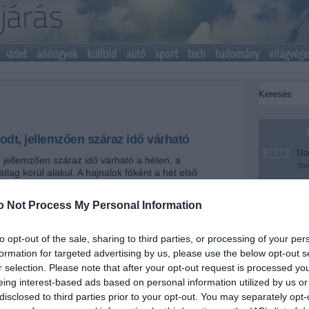
üzlet
adóügyek
külföld
autó
sport
tech
tudomány
világvége
dt, jellemzően száraz idő várható
Nag
12:16
 jellemzően száraz idő várható a héten, a
me
tlag körül alakul. A hajnalok főként a hét első
ek lesznek, melegedés lassú lesz, a hét végére
Magy
6:48
lsius-fok fölé emelkedik a napi csúcshőmérséklet.
te
o Not Process My Personal Information
Ke
20:46
+
-
to opt-out of the sale, sharing to third parties, or processing of your per
Más
18:37
formation for targeted advertising by us, please use the below opt-out s
mo
a felhőzet fokozatosan feloszlik, délután már
r selection. Please note that after your opt-out request is processed y
pos időre van kilátás, csapadék nem valószínű. Az
A T
16:12
eing interest-based ads based on personal information utilized by us or
gati szelet nagy területen erős lökések kísérik, a
ke
disclosed to third parties prior to your opt-out. You may separately opt-
ti órákra mérséklődik. A csúcshőmérséklet 21 és 26