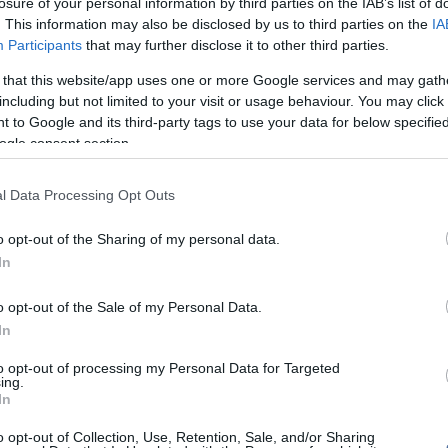
losure of your personal information by third parties on the IAB’s list of
Szo
tó.
14:02
Ti
. This information may also be disclosed by us to third parties on the
IA
rö
gat felől fátyolfelhők sodródnak az ország fölé, este
Participants
that may further disclose it to other third parties.
menetileg meg is vastagodhat a felhőzet, de
Meg
12:56
ószínű. A déli szél a Kisalföldön és az Alpokalján
 that this website/app uses one or more Google services and may gath
ma
őmérséklet hajnalban általában 7 és 13 fok között
including but not limited to your visit or usage behaviour. You may click 
 23, 29 fok valószínű.
 to Google and its third-party tags to use your data for below specifi
ogle consent section.
sütés várható a nappali gomolyfelhő-képződés
 - legnagyobb eséllyel a keleti, északkeleti
Nem is ol
előfordulhat zápor. Az északnyugatira, északira
l Data Processing Opt Outs
gy területen megélénkül, a középső országrészben
ik. A hőmérséklet hajnalban 10 és 16 fok között
o opt-out of the Sharing of my personal data.
, hidegre hajlamos helyeken lehet ennél hűvösebb,
23 és 30 fok közé melegszik fel a levegő.
In
Tanár Úr gy
alában derült vagy gyengén felhős, napos időre van
o opt-out of the Sale of my Personal Data.
AZ IGAZ
k nélkül. Az északi, északkeleti szelet elsősorban a
In
n élénk lökések kísérik. A hőmérséklet hajnalban
7, délután 23 és 29 fok között alakul.
JólVanna
to opt-out of processing my Personal Data for Targeted
ing.
alanul napos, száraz idő várható, az északkeleti
Porvihar
In
llökések kísérik. A hajnali 6-15 fokról, délutánra 25-32
ik fel a levegő.
Mit szólsz
o opt-out of Collection, Use, Retention, Sale, and/or Sharing