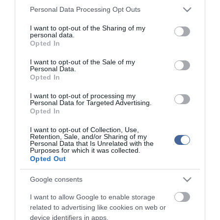
Please note that this website/app uses one or more Google
Personal Data Processing Opt Outs
Kérjük, kulturáltan, mások személyiségi jogainak és jó hírnevének tiszteletben
services and may gather and store information including but
tartásával kommenteljenek!
not limited to your visit or usage behaviour. You may click to
I want to opt-out of the Sharing of my
personal data.
grant or deny consent to Google and its third-party tags to
Opted In
use your data for below specified purposes in below Google
consent section.
I want to opt-out of the Sale of my
Personal Data.
Opted In
ma.hu legfrissebb hírei:
I want to opt-out of processing my
Magyar Péter: átfogó energiafejlesztési tervet fogadott el a
6:48
Personal Data for Targeted Advertising.
kormány
Opted In
A Tisza-frakció kezdeményezte, hogy jövő kedden legyen
16:12
I want to opt-out of Collection, Use,
az államfőválasztás
Retention, Sale, and/or Sharing of my
Personal Data that Is Unrelated with the
Szomjazó gólyának adott inni egy férfi Tiszakécskénél -
14:02
Purposes for which it was collected.
megható pillanatot rögzített a kamera
Opted Out
Megható felvétel: elpusztult borját vitte magával egy
12:56
delfinanya
Google consents
Halálos fenyegetés miatt lemondta erdélyi koncertjét Majka
10:53
I want to allow Google to enable storage
Pórázra kötve hagytak egy kutyát egy híd alatt Miskolcon
8:46
related to advertising like cookies on web or
device identifiers in apps.
Védelmi Munkacsoport: hosszabb hőségriasztás, stabil