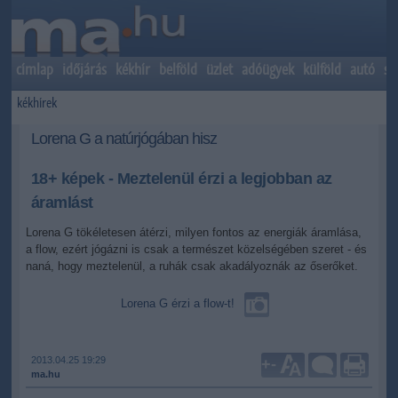
címlap
időjárás
kékhír
belföld
üzlet
adóügyek
külföld
autó
sp
kékhírek
Lorena G a natúrjógában hisz
18+ képek - Meztelenül érzi a legjobban az
áramlást
Lorena G tökéletesen átérzi, milyen fontos az energiák áramlása,
a flow, ezért jógázni is csak a természet közelségében szeret - és
naná, hogy meztelenül, a ruhák csak akadályoznák az őserőket.
Lorena G érzi a flow-t!
2013.04.25 19:29
+
-
ma.hu