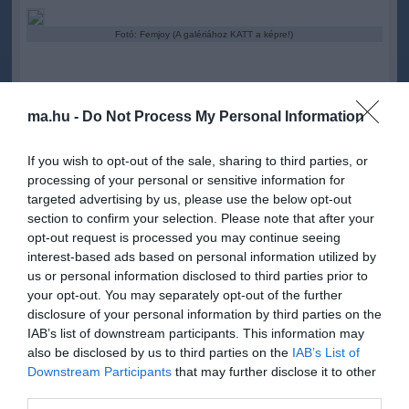
Fotó: Femjoy (A galériához KATT a képre!)
ma.hu -
Do Not Process My Personal Information
Kapcsolódó írások:
If you wish to opt-out of the sale, sharing to third parties, or
processing of your personal or sensitive information for
18+ képek - Ezt a vad cicust szívesen becserkésznénk!
targeted advertising by us, please use the below opt-out
18+ képek - Grace levetkőzte magáról Amerikát
section to confirm your selection. Please note that after your
opt-out request is processed you may continue seeing
18+ képek - Csak a napszemüveg öltözteti Brunette-et
interest-based ads based on personal information utilized by
18+ képek - A fogaival tépi magáról a melltartót
us or personal information disclosed to third parties prior to
your opt-out. You may separately opt-out of the further
18+ képek - Ez a szövet se takarja túlzottan Bianca idomait
disclosure of your personal information by third parties on the
IAB’s list of downstream participants. This information may
also be disclosed by us to third parties on the
IAB’s List of
Figyelem! A cikkhez hozzáfűzött hozzászólások nem a
ma.hu
network nézeteit
Downstream Participants
that may further disclose it to other
tükrözik. A szerkesztőség mindössze a hírek publikációjával foglalkozik, a
third parties.
kommenteket nem tudja befolyásolni - azok az olvasók személyes véleményét
tartalmazzák.