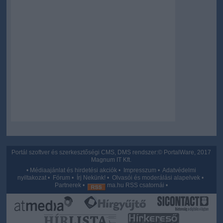
Portál szoftver és szerkesztőségi CMS, DMS rendszer:© PortalWare, 2017
Magnum IT Kft.
•
Médiaajánlat és hirdetési akciók
•
Impresszum
•
Adatvédelmi
nyiltakozat
•
Fórum
•
Írj Nekünk!
•
Olvasói és moderálási alapelvek
•
Partnerek
•
ma.hu RSS csatornái
•