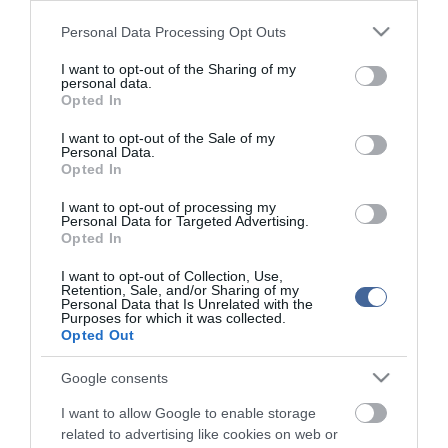
tartalmazzák.
Please note that this website/app uses one or more Google
Personal Data Processing Opt Outs
Kérjük, kulturáltan, mások személyiségi jogainak és jó hírnevének tiszteletben
services and may gather and store information including but
tartásával kommenteljenek!
not limited to your visit or usage behaviour. You may click to
I want to opt-out of the Sharing of my
personal data.
grant or deny consent to Google and its third-party tags to
Opted In
use your data for below specified purposes in below Google
consent section.
I want to opt-out of the Sale of my
Personal Data.
Opted In
ma.hu legfrissebb hírei:
I want to opt-out of processing my
Vitézy Dávid: 2,3 milliárd forint került vissza az államhoz
Personal Data for Targeted Advertising.
8:04
egy útdíjrendszeres ügylet felülvizsgálata után
Opted In
Saját életét is kockára tette a magyar erdész, hogy
22:22
I want to opt-out of Collection, Use,
megállítsa a tüzet
Retention, Sale, and/or Sharing of my
Personal Data that Is Unrelated with the
Második világháborús MG-42 géppuskát emeltek ki a
20:20
Purposes for which it was collected.
Dunából - a rendőrség lefoglalta
Opted Out
A Miniszterelnökség felmondta a Lounge Eventtel kötött
18:19
keretszerződését
Google consents
Megérkezett az eső a Duna vízgyűjtőjére
16:21
I want to allow Google to enable storage
related to advertising like cookies on web or
Újabb két gyanúsítottat fogtak el a 600 milliós
14:26