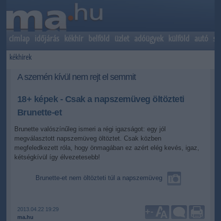
címlap
időjárás
kékhír
belföld
üzlet
adóügyek
külföld
autó
sp
kékhírek
A szemén kívül nem rejt el semmit
18+ képek - Csak a napszemüveg öltözteti
Brunette-et
Brunette valószínűleg ismeri a régi igazságot: egy jól
megválasztott napszemüveg öltöztet. Csak közben
megfeledkezett róla, hogy önmagában ez azért elég kevés, igaz,
kétségkívül így élvezetesebb!
Brunette-et nem öltözteti túl a napszemüveg
2013.04.22 19:29
+
-
ma.hu