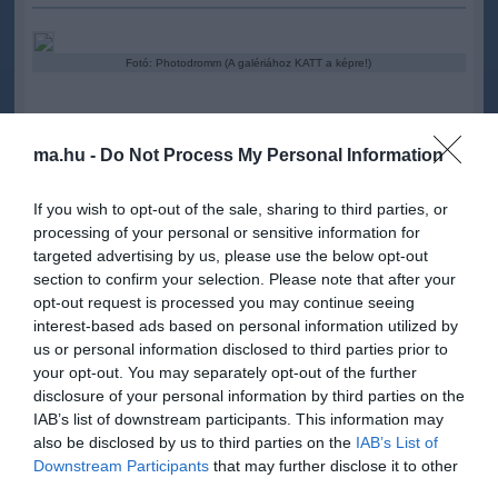
Fotó: Photodromm (A galériához KATT a képre!)
ma.hu -
Do Not Process My Personal Information
Kapcsolódó írások:
If you wish to opt-out of the sale, sharing to third parties, or
processing of your personal or sensitive information for
18+ képek - A fogaival tépi magáról a melltartót
targeted advertising by us, please use the below opt-out
section to confirm your selection. Please note that after your
18+ képek - Ez a szövet se takarja túlzottan Bianca idomait
opt-out request is processed you may continue seeing
18+ képek - Nini, mi ez itt a melltartómban?
interest-based ads based on personal information utilized by
us or personal information disclosed to third parties prior to
18+ képek - Meztelenül stoppol, mégse áll meg neki senki?
your opt-out. You may separately opt-out of the further
18+ képek - Mindjárt látni akarta a mellerősítés eredményét
disclosure of your personal information by third parties on the
IAB’s list of downstream participants. This information may
also be disclosed by us to third parties on the
IAB’s List of
Figyelem! A cikkhez hozzáfűzött hozzászólások nem a
ma.hu
network nézeteit
Downstream Participants
that may further disclose it to other
tükrözik. A szerkesztőség mindössze a hírek publikációjával foglalkozik, a
third parties.
kommenteket nem tudja befolyásolni - azok az olvasók személyes véleményét