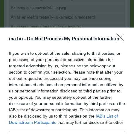
Az evés is szenvedélybetegség
Alvás és ideális testsúly- alkalmazd a módszert!
A tea segít megtartani az ideális testsúlyt
Illatkristályok segíthetik a fogyást
ma.hu -
Do Not Process My Personal Information
Természetes alapanyagokból álló testsúlycsökkentő
If you wish to opt-out of the sale, sharing to third parties, or
8 tipp az ideális testsúly és a jó közérzet eléréséhez
processing of your personal or sensitive information for
targeted advertising by us, please use the below opt-out
section to confirm your selection. Please note that after your
Figyelem! A cikkhez hozzáfűzött hozzászólások nem a
ma.hu
opt-out request is processed you may continue seeing
network nézeteit tükrözik. A szerkesztőség mindössze a hírek
publikációjával foglalkozik, a kommenteket nem tudja befolyásolni
interest-based ads based on personal information utilized by
- azok az olvasók személyes véleményét tartalmazzák.
us or personal information disclosed to third parties prior to
your opt-out. You may separately opt-out of the further
Kérjük, kulturáltan, mások személyiségi jogainak és jó hírnevének
disclosure of your personal information by third parties on the
tiszteletben tartásával kommenteljenek!
IAB’s list of downstream participants. This information may
also be disclosed by us to third parties on the
IAB’s List of
Downstream Participants
that may further disclose it to other
third parties.