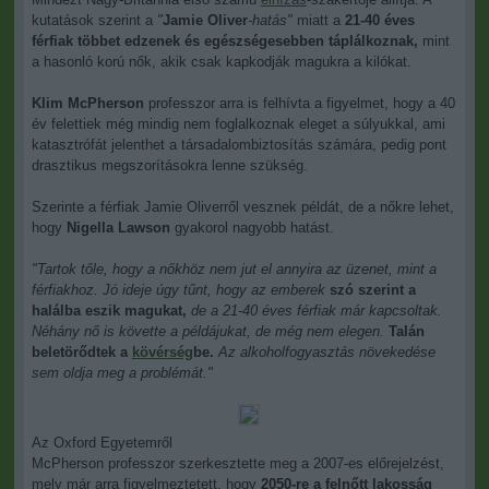
kutatások szerint a
"
Jamie Oliver
-hatás"
miatt a
21-40 éves
férfiak többet edzenek és egészségesebben táplálkoznak,
mint
a hasonló korú nők, akik csak kapkodják magukra a kilókat.
Klim McPherson
professzor arra is felhívta a figyelmet, hogy a 40
év felettiek még mindig nem foglalkoznak eleget a súlyukkal, ami
katasztrófát jelenthet a társadalombiztosítás számára, pedig pont
drasztikus megszorításokra lenne szükség.
Szerinte a férfiak Jamie Oliverről vesznek példát, de a nőkre lehet,
hogy
Nigella Lawson
gyakorol nagyobb hatást.
"Tartok tőle, hogy a nőkhöz nem jut el annyira az üzenet, mint a
férfiakhoz. Jó ideje úgy tűnt, hogy az emberek
szó szerint a
halálba eszik magukat,
de a 21-40 éves férfiak már kapcsoltak.
Néhány nő is követte a példájukat, de még nem elegen.
Talán
beletörődtek a
kövérség
be.
Az alkoholfogyasztás növekedése
sem oldja meg a problémát."
Az Oxford Egyetemről
McPherson professzor szerkesztette meg a 2007-es előrejelzést,
mely már arra figyelmeztetett, hogy
2050-re a felnőtt lakosság