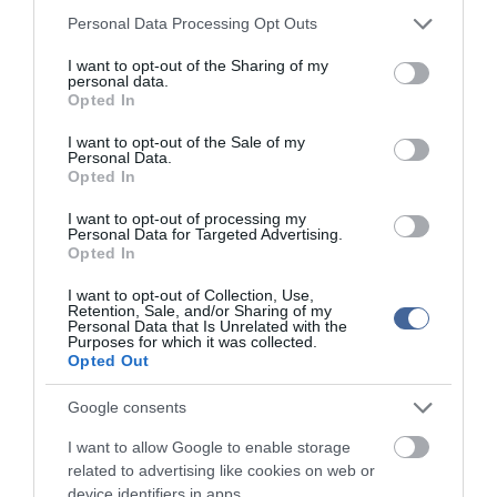
Please note that this website/app uses one or more Google
Personal Data Processing Opt Outs
services and may gather and store information including but
ma.hu legfrissebb hírei:
not limited to your visit or usage behaviour. You may click to
I want to opt-out of the Sharing of my
Nagy erőkkel keresik a szomjazó gólyát megmentő
personal data.
12:16
grant or deny consent to Google and its third-party tags to
Árpádot
Opted In
use your data for below specified purposes in below Google
Magyar Péter: átfogó energiafejlesztési tervet fogadott el a
consent section.
6:48
I want to opt-out of the Sale of my
kormány
Personal Data.
Opted In
Kenyában bezzeg minden zöldebb
20:46
Második világháborús német katonai motorkerékpár
I want to opt-out of processing my
18:37
Personal Data for Targeted Advertising.
bukkant elő a Dunából
Opted In
A Tisza-frakció kezdeményezte, hogy jövő kedden legyen
16:12
az államfőválasztás
I want to opt-out of Collection, Use,
Retention, Sale, and/or Sharing of my
Szomjazó gólyának adott inni egy férfi Tiszakécskénél -
14:02
Personal Data that Is Unrelated with the
megható pillanatot rögzített a kamera
Purposes for which it was collected.
Opted Out
Megható felvétel: elpusztult borját vitte magával egy
12:56
delfinanya
Google consents
I want to allow Google to enable storage
top cikkek:
related to advertising like cookies on web or
Nem is olyan egészséges a népszerű banán?
device identifiers in apps.