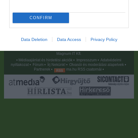
CONFIRM
Data Deletion
Data Access
Privacy Policy
Portál szoftver és szerkesztőségi CMS, DMS rendszer:© PortalWare, 2017
Magnum IT Kft.
•
Médiaajánlat és hirdetési akciók
•
Impresszum
•
Adatvédelmi
nyiltakozat
•
Fórum
•
Írj Nekünk!
•
Olvasói és moderálási alapelvek
•
Partnerek
•
ma.hu RSS csatornái
•