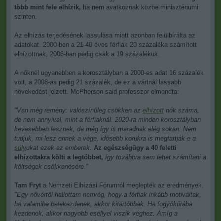
több mint fele elhízik,
ha nem avatkoznak közbe minisztériumi
szinten.
Az elhízás terjedésének lassulása miatt azonban felülbírálta az
adatokat. 2000-ben a 21-40 éves férfiak 20 százaléka számított
elhízottnak, 2008-ban pedig csak a 19 százalékuk.
A nőknél ugyanebben a korosztályban a 2000-es adat 16 százalék
volt, a 2008-as pedig 21 százalék, de ez a vártnál lassabb
növekedést jelzett. McPherson said professzor elmondta:
"Van még remény: valószínűleg csökken az
elhízott
nők száma,
de nem annyival, mint a férfiaknál. 2020-ra minden korosztályban
kevesebben lesznek, de még így is maradnak elég sokan. Nem
tudjuk, mi lesz ennek a vége, idősebb korukra is megtartják-e a
súly
ukat ezek az emberek.
Az egészségügy a 40 feletti
elhízottakra költi a legtöbbet,
így továbbra sem lehet számítani a
költségek csökkenésére."
Tam Fryt
a Nemzeti Elhízási Fórumról meglepték az eredmények.
"Egy nővértől hallottam nemrég, hogy a férfiak inkább motiváltak,
ha valamibe belekezdenek, akkor kitartóbbak. Ha fogyókúrába
kezdenek, akkor nagyobb eséllyel viszik véghez. Amíg a