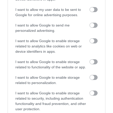
I want to allow my user data to be sent to
top fórum témák:
Google for online advertising purposes.
Tanár Úr gyere, mindjárt lesz Lillád!
2022.05.10 21:11
I want to allow Google to send me
personalized advertising.
AZ IGAZSÁG SOHA NEM KÉSŐ
2022.05.10 21:07
I want to allow Google to enable storage
JólVanna
2022.05.10 20:31
related to analytics like cookies on web or
Porvihar
device identifiers in apps.
2022.03.29 16:11
Mit szólsz? Ide minden baromságot...
I want to allow Google to enable storage
2022.03.29 16:06
related to functionality of the website or app.
I want to allow Google to enable storage
related to personalization.
I want to allow Google to enable storage
related to security, including authentication
functionality and fraud prevention, and other
user protection.