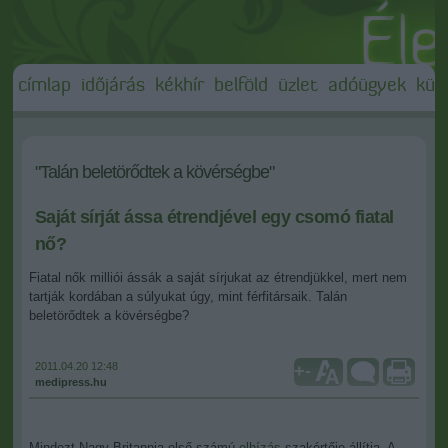
címlap
időjárás
kékhír
belföld
üzlet
adóügyek
külf
"Talán beletörődtek a kövérségbe"
Saját sírját ássa étrendjével egy csomó fiatal
nő?
Fiatal nők milliói ássák a saját sírjukat az étrendjükkel, mert nem
tartják kordában a súlyukat úgy, mint férfitársaik. Talán
beletörődtek a kövérségbe?
2011.04.20 12:48
+
-
medipress.hu
Mindezt Nagy-Britannia első számú
elhízás
-szakértője állítja. A