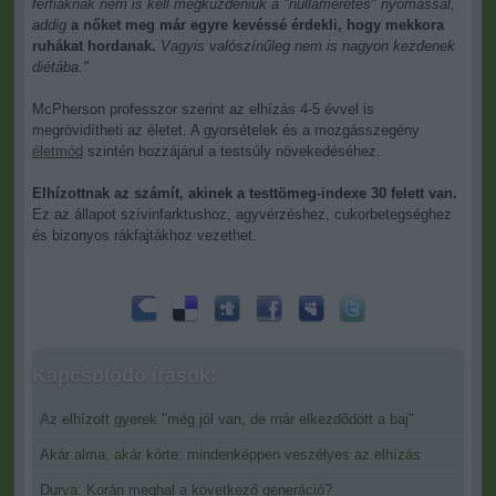
férfiaknak nem is kell megküzdeniük a "nullaméretes" nyomással,
addig
a nőket meg már egyre kevéssé érdekli, hogy mekkora
ruhákat hordanak.
Vagyis valószínűleg nem is nagyon kezdenek
diétába."
McPherson professzor szerint az elhízás 4-5 évvel is
megrövidítheti az életet. A gyorsételek és a mozgásszegény
életmód
szintén hozzájárul a testsúly növekedéséhez.
Elhízottnak az számít, akinek a testtömeg-indexe 30 felett van.
Ez az állapot szívinfarktushoz, agyvérzéshez, cukorbetegséghez
és bizonyos rákfajtákhoz vezethet.
Kapcsolódó írások:
Az elhízott gyerek "még jól van, de már elkezdődött a baj"
Akár alma, akár körte: mindenképpen veszélyes az elhízás
Durva: Korán meghal a következő generáció?