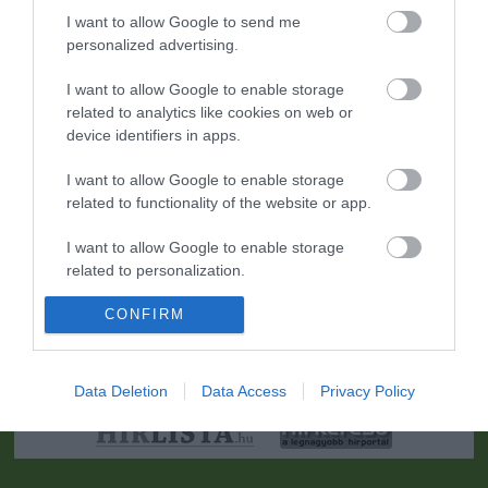
I want to allow Google to send me
personalized advertising.
I want to allow Google to enable storage
related to analytics like cookies on web or
device identifiers in apps.
I want to allow Google to enable storage
related to functionality of the website or app.
I want to allow Google to enable storage
related to personalization.
Portál szoftver és szerkesztőségi CMS, DMS rendszer:© PortalWare, 2017
Magnum IT Kft.
CONFIRM
I want to allow Google to enable storage
•
Médiaajánlat és hirdetési akciók
•
Impresszum
•
Adatvédelmi
related to security, including authentication
nyiltakozat
•
Fórum
•
Írj Nekünk!
•
Olvasói és moderálási alapelvek
•
Partnerek
•
ma.hu RSS csatornái
•
functionality and fraud prevention, and other
user protection.
Data Deletion
Data Access
Privacy Policy