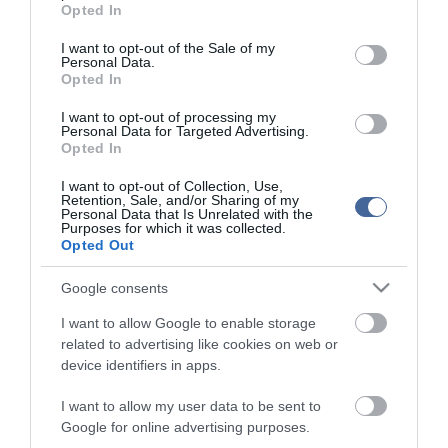
grant or deny consent to Google and its third-party tags to
delfinanya
Opted In
use your data for below specified purposes in below Google
consent section.
I want to opt-out of the Sale of my
Personal Data.
top cikkek:
Opted In
Nem is olyan egészséges a népszerű banán?
I want to opt-out of processing my
Personal Data for Targeted Advertising.
Opted In
top fórum témák:
Tanár Úr gyere, mindjárt lesz Lillád!
I want to opt-out of Collection, Use,
2022.05.10 21:11
Retention, Sale, and/or Sharing of my
Personal Data that Is Unrelated with the
AZ IGAZSÁG SOHA NEM KÉSŐ
Purposes for which it was collected.
2022.05.10 21:07
Opted Out
JólVanna
2022.05.10 20:31
Google consents
Porvihar
2022.03.29 16:11
I want to allow Google to enable storage
Mit szólsz? Ide minden baromságot...
related to advertising like cookies on web or
2022.03.29 16:06
device identifiers in apps.
I want to allow my user data to be sent to
Google for online advertising purposes.