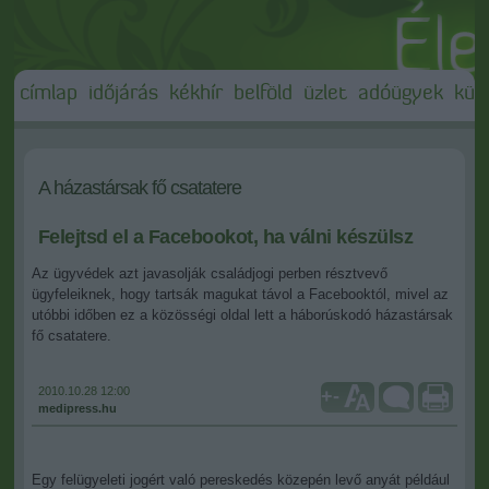
címlap
időjárás
kékhír
belföld
üzlet
adóügyek
külf
A házastársak fő csatatere
Felejtsd el a Facebookot, ha válni készülsz
Az ügyvédek azt javasolják családjogi perben résztvevő
ügyfeleiknek, hogy tartsák magukat távol a Facebooktól, mivel az
utóbbi időben ez a közösségi oldal lett a háborúskodó házastársak
fő csatatere.
2010.10.28 12:00
+
-
medipress.hu
Egy felügyeleti jogért való pereskedés közepén levő anyát például