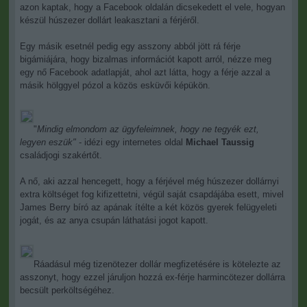
azon kaptak, hogy a Facebook oldalán dicsekedett el vele, hogyan
készül húszezer dollárt leakasztani a férjéről.
Egy másik esetnél pedig egy asszony abból jött rá férje
bigámiájára, hogy bizalmas információt kapott arról, nézze meg
egy nő Facebook adatlapját, ahol azt látta, hogy a férje azzal a
másik hölggyel pózol a közös esküvői képükön.
"
Mindig elmondom az ügyfeleimnek, hogy ne tegyék ezt,
legyen eszük"
- idézi egy internetes oldal
Michael Taussig
családjogi szakértőt.
A nő, aki azzal hencegett, hogy a férjével még húszezer dollárnyi
extra költséget fog kifizettetni, végül saját csapdájába esett, mivel
James Berry bíró az apának ítélte a két közös gyerek felügyeleti
jogát, és az anya csupán láthatási jogot kapott.
Ráadásul még tizenötezer dollár megfizetésére is kötelezte az
asszonyt, hogy ezzel járuljon hozzá ex-férje harmincötezer dollárra
becsült perköltségéhez.