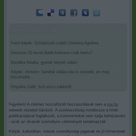
Kapcsolódó írások:
Forró képek: Sztriptízzel csábít Christina Aguilera
Gesztesi 20 évvel ifjabb kedvese csak kamu?
Dundika feladta: gyerek helyett válás!
Képek - Aniston: Sandrát válása óta is szeretik, én meg
küszködök...
Onyutha Judit: Szó sincs válásról!
Figyelem! A cikkhez hozzáfűzött hozzászólások nem a
ma.hu
network nézeteit tükrözik. A szerkesztőség mindössze a hírek
publikációjával foglalkozik, a kommenteket nem tudja befolyásolni
- azok az olvasók személyes véleményét tartalmazzák.
Kérjük, kulturáltan, mások személyiségi jogainak és jó hírnevének