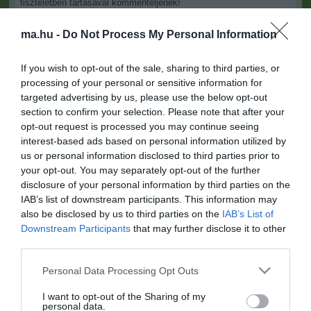
tiszteletben tartásával kommenteljenek!
ma.hu -
Do Not Process My Personal Information
If you wish to opt-out of the sale, sharing to third parties, or
processing of your personal or sensitive information for
ma.hu legfrissebb hírei:
targeted advertising by us, please use the below opt-out
section to confirm your selection. Please note that after your
Nagy erőkkel keresik a szomjazó gólyát megmentő
12:16
opt-out request is processed you may continue seeing
Árpádot
interest-based ads based on personal information utilized by
Magyar Péter: átfogó energiafejlesztési tervet fogadott el a
6:48
us or personal information disclosed to third parties prior to
kormány
your opt-out. You may separately opt-out of the further
disclosure of your personal information by third parties on the
Kenyában bezzeg minden zöldebb
20:46
IAB’s list of downstream participants. This information may
Második világháborús német katonai motorkerékpár
18:37
also be disclosed by us to third parties on the
IAB’s List of
bukkant elő a Dunából
Downstream Participants
that may further disclose it to other
A Tisza-frakció kezdeményezte, hogy jövő kedden legyen
16:12
third parties.
az államfőválasztás
Please note that this website/app uses one or more Google
Personal Data Processing Opt Outs
Szomjazó gólyának adott inni egy férfi Tiszakécskénél -
14:02
services and may gather and store information including but
megható pillanatot rögzített a kamera
not limited to your visit or usage behaviour. You may click to
I want to opt-out of the Sharing of my
Megható felvétel: elpusztult borját vitte magával egy
personal data.
12:56