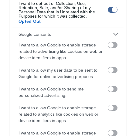
I want to opt-out of Collection, Use,
delfinanya
Retention, Sale, and/or Sharing of my
Personal Data that Is Unrelated with the
Purposes for which it was collected.
top cikkek:
Opted Out
Nem is olyan egészséges a népszerű banán?
Google consents
I want to allow Google to enable storage
top fórum témák:
related to advertising like cookies on web or
device identifiers in apps.
Tanár Úr gyere, mindjárt lesz Lillád!
2022.05.10 21:11
AZ IGAZSÁG SOHA NEM KÉSŐ
I want to allow my user data to be sent to
2022.05.10 21:07
Google for online advertising purposes.
JólVanna
2022.05.10 20:31
I want to allow Google to send me
Porvihar
personalized advertising.
2022.03.29 16:11
Mit szólsz? Ide minden baromságot...
I want to allow Google to enable storage
2022.03.29 16:06
related to analytics like cookies on web or
device identifiers in apps.
I want to allow Google to enable storage