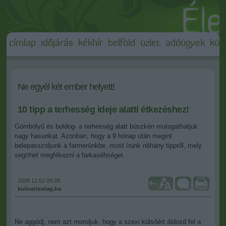
címlap
időjárás
kékhír
belföld
üzlet
adóügyek
külf
Ne egyél két ember helyett!
10 tipp a terhesség ideje alatti étkezéshez!
Gömbölyű és boldog- a terhesség alatt büszkén mutogathatjuk
nagy hasunkat. Azonban, hogy a 9 hónap után megint
belepasszoljunk a farmerünkbe, most írunk néhány tippről, mely
segíthet megfékezni a farkaséhséget.
2008.12.02 09:28
+
-
kulinarisvilag.hu
Ne aggódj, nem azt mondjuk, hogy a szexi külsőért áldozd fel a