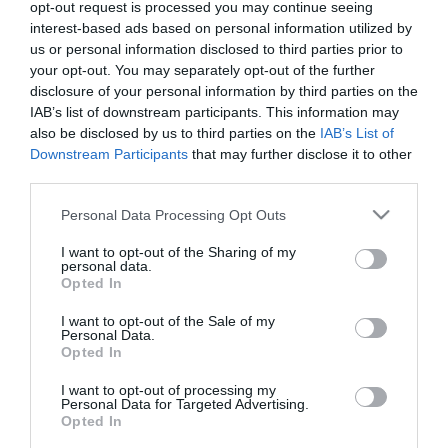
opt-out request is processed you may continue seeing
tiszteletben tartásával kommenteljenek!
interest-based ads based on personal information utilized by
us or personal information disclosed to third parties prior to
your opt-out. You may separately opt-out of the further
disclosure of your personal information by third parties on the
IAB’s list of downstream participants. This information may
also be disclosed by us to third parties on the
IAB’s List of
ma.hu legfrissebb hírei:
Downstream Participants
that may further disclose it to other
third parties.
Nagy erőkkel keresik a szomjazó gólyát megmentő
12:16
Árpádot
Please note that this website/app uses one or more Google
Personal Data Processing Opt Outs
Magyar Péter: átfogó energiafejlesztési tervet fogadott el a
6:48
services and may gather and store information including but
kormány
not limited to your visit or usage behaviour. You may click to
I want to opt-out of the Sharing of my
personal data.
grant or deny consent to Google and its third-party tags to
Kenyában bezzeg minden zöldebb
20:46
Opted In
use your data for below specified purposes in below Google
Második világháborús német katonai motorkerékpár
18:37
consent section.
bukkant elő a Dunából
I want to opt-out of the Sale of my
Personal Data.
A Tisza-frakció kezdeményezte, hogy jövő kedden legyen
Opted In
16:12
az államfőválasztás
I want to opt-out of processing my
Szomjazó gólyának adott inni egy férfi Tiszakécskénél -
14:02
Personal Data for Targeted Advertising.
megható pillanatot rögzített a kamera
Opted In
Megható felvétel: elpusztult borját vitte magával egy
12:56