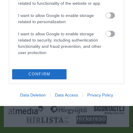
related to functionality of the website or app.
I want to allow Google to enable storage
related to personalization.
I want to allow Google to enable storage
related to security, including authentication
functionality and fraud prevention, and other
user protection.
CONFIRM
Portál szoftver és szerkesztőségi CMS, DMS rendszer:© PortalWare, 2017
Magnum IT Kft.
•
Médiaajánlat és hirdetési akciók
•
Impresszum
•
Adatvédelmi
nyiltakozat
•
Fórum
•
Írj Nekünk!
•
Olvasói és moderálási alapelvek
•
Data Deletion
Data Access
Privacy Policy
Partnerek
•
ma.hu RSS csatornái
•