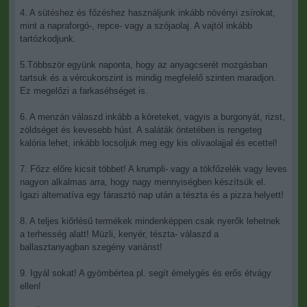
4. A sütéshez és főzéshez használjunk inkább növényi zsírokat,
mint a napraforgó-, repce- vagy a szójaolaj. A vajtól inkább
tartózkodjunk.
5.Többször együnk naponta, hogy az anyagcserét mozgásban
tartsuk és a vércukorszint is mindig megfelelő szinten maradjon.
Ez megelőzi a farkaséhséget is.
6. A menzán válaszd inkább a köreteket, vagyis a burgonyát, rizst,
zöldséget és kevesebb húst. A saláták öntetében is rengeteg
kalória lehet, inkább locsoljuk meg egy kis olívaolajjal és ecettel!
7. Főzz előre kicsit többet! A krumpli- vagy a tökfőzelék vagy leves
nagyon alkalmas arra, hogy nagy mennyiségben készítsük el.
Igazi alternatíva egy fárasztó nap után a tészta és a pizza helyett!
8. A teljes kiőrlésű termékek mindenképpen csak nyerők lehetnek
a terhesség alatt! Müzli, kenyér, tészta- válaszd a
ballasztanyagban szegény variánst!
9. Igyál sokat! A gyömbértea pl. segít émelygés és erős étvágy
ellen!