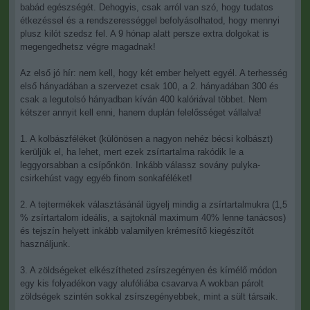
babád egészségét. Dehogyis, csak arról van szó, hogy tudatos
étkezéssel és a rendszerességgel befolyásolhatod, hogy mennyi
plusz kilót szedsz fel. A 9 hónap alatt persze extra dolgokat is
megengedhetsz végre magadnak!
Az első jó hír: nem kell, hogy két ember helyett egyél. A terhesség
első hányadában a szervezet csak 100, a 2. hányadában 300 és
csak a legutolsó hányadban kíván 400 kalóriával többet. Nem
kétszer annyit kell enni, hanem duplán felelősséget vállalva!
1. A kolbászféléket (különösen a nagyon nehéz bécsi kolbászt)
kerüljük el, ha lehet, mert ezek zsírtartalma rakódik le a
leggyorsabban a csípőnkön. Inkább válassz sovány pulyka-
csirkehúst vagy egyéb finom sonkaféléket!
2. A tejtermékek választásánál ügyelj mindig a zsírtartalmukra (1,5
% zsírtartalom ideális, a sajtoknál maximum 40% lenne tanácsos)
és tejszín helyett inkább valamilyen krémesítő kiegészítőt
használjunk.
3. A zöldségeket elkészítheted zsírszegényen és kímélő módon
egy kis folyadékon vagy alufóliába csavarva A wokban párolt
zöldségek szintén sokkal zsírszegényebbek, mint a sült társaik.