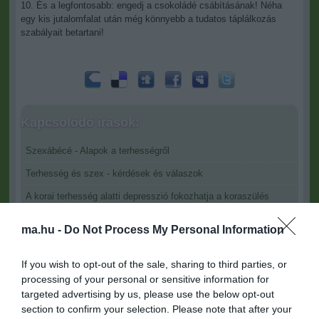
10. És a legfontosabb: engedj a csokoládé csábításának! Néha
egy kis jutalomfalat után még könnyebb a tudatos táplálkozás
szabályait betartani!
Kapcsolódó írások:
Szexábécé - Alapok a terhességről
Terhesség és szex - kérdések és válaszok
A korai terhesség alatti depresszió fokozhatja a koraszülés
kockázatát
ma.hu -
Do Not Process My Personal Information
Figyelem! A cikkhez hozzáfűzött hozzászólások nem a
ma.hu
network nézeteit tükrözik. A szerkesztőség mindössze a hírek
If you wish to opt-out of the sale, sharing to third parties, or
publikációjával foglalkozik, a kommenteket nem tudja befolyásolni
processing of your personal or sensitive information for
- azok az olvasók személyes véleményét tartalmazzák.
targeted advertising by us, please use the below opt-out
section to confirm your selection. Please note that after your
Kérjük, kulturáltan, mások személyiségi jogainak és jó hírnevének