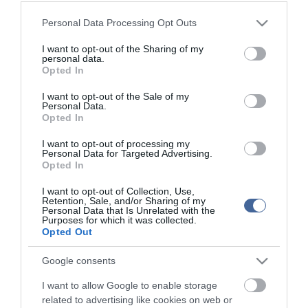
Második világháborús német katonai motorkerékpár
18:37
bukkant elő a Dunából
Please note that this website/app uses one or more Google
Personal Data Processing Opt Outs
A Tisza-frakció kezdeményezte, hogy jövő kedden legyen
services and may gather and store information including but
16:12
az államfőválasztás
not limited to your visit or usage behaviour. You may click to
I want to opt-out of the Sharing of my
personal data.
grant or deny consent to Google and its third-party tags to
Szomjazó gólyának adott inni egy férfi Tiszakécskénél -
14:02
Opted In
use your data for below specified purposes in below Google
megható pillanatot rögzített a kamera
consent section.
I want to opt-out of the Sale of my
Megható felvétel: elpusztult borját vitte magával egy
12:56
Personal Data.
delfinanya
Opted In
I want to opt-out of processing my
top cikkek:
Personal Data for Targeted Advertising.
Opted In
Nem is olyan egészséges a népszerű banán?
I want to opt-out of Collection, Use,
Retention, Sale, and/or Sharing of my
top fórum témák:
Personal Data that Is Unrelated with the
Purposes for which it was collected.
Opted Out
Tanár Úr gyere, mindjárt lesz Lillád!
2022.05.10 21:11
AZ IGAZSÁG SOHA NEM KÉSŐ
Google consents
2022.05.10 21:07
I want to allow Google to enable storage
JólVanna
2022.05.10 20:31
related to advertising like cookies on web or