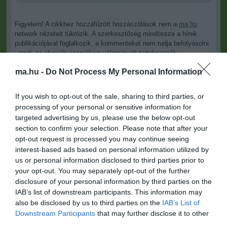
Figyelem! A cikkhez hozzáfűzött hozzászólások nem a
ma.hu
network nézeteit tükrözik. A szerkesztőség mindössze a hírek
publikációjával foglalkozik, a kommenteket nem tudja befolyásolni
- azok az olvasók személyes véleményét tartalmazzák.
Kérjük, kulturáltan, mások személyiségi jogainak és jó hírnevének
ma.hu -
Do Not Process My Personal Information
tiszteletben tartásával kommenteljenek!
If you wish to opt-out of the sale, sharing to third parties, or
processing of your personal or sensitive information for
targeted advertising by us, please use the below opt-out
section to confirm your selection. Please note that after your
opt-out request is processed you may continue seeing
ma.hu legfrissebb hírei:
interest-based ads based on personal information utilized by
us or personal information disclosed to third parties prior to
Nagy erőkkel keresik a szomjazó gólyát megmentő
12:16
your opt-out. You may separately opt-out of the further
Árpádot
disclosure of your personal information by third parties on the
Magyar Péter: átfogó energiafejlesztési tervet fogadott el a
6:48
IAB’s list of downstream participants. This information may
kormány
also be disclosed by us to third parties on the
IAB’s List of
Kenyában bezzeg minden zöldebb
Downstream Participants
that may further disclose it to other
20:46
third parties.