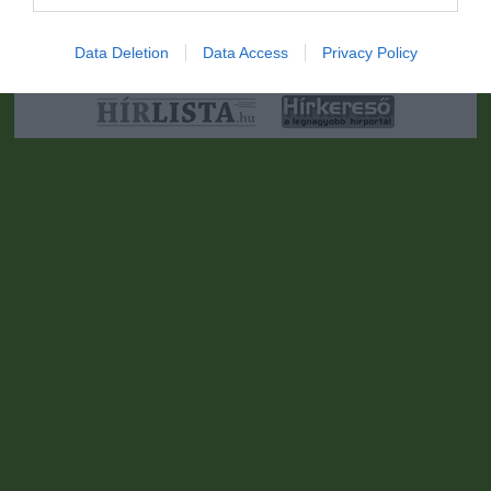
•
Médiaajánlat és hirdetési akciók
•
Impresszum
•
Adatvédelmi
nyiltakozat
•
Fórum
•
Írj Nekünk!
•
Olvasói és moderálási alapelvek
•
Partnerek
•
ma.hu RSS csatornái
•
Data Deletion
Data Access
Privacy Policy