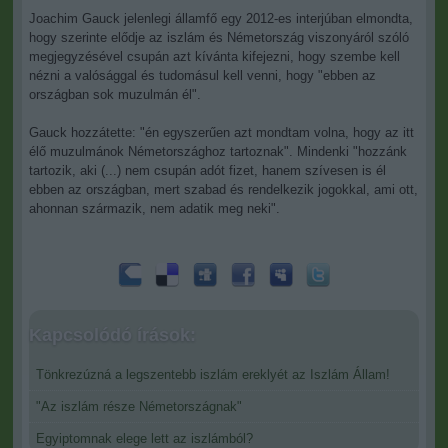
Joachim Gauck jelenlegi államfő egy 2012-es interjúban elmondta,
hogy szerinte elődje az iszlám és Németország viszonyáról szóló
megjegyzésével csupán azt kívánta kifejezni, hogy szembe kell
nézni a valósággal és tudomásul kell venni, hogy "ebben az
országban sok muzulmán él".
Gauck hozzátette: "én egyszerűen azt mondtam volna, hogy az itt
élő muzulmánok Németországhoz tartoznak". Mindenki "hozzánk
tartozik, aki (...) nem csupán adót fizet, hanem szívesen is él
ebben az országban, mert szabad és rendelkezik jogokkal, ami ott,
ahonnan származik, nem adatik meg neki".
Kapcsolódó írások:
Tönkrezúzná a legszentebb iszlám ereklyét az Iszlám Állam!
"Az iszlám része Németországnak"
Egyiptomnak elege lett az iszlámból?