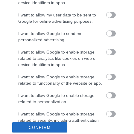
Porvihar
device identifiers in apps.
2022.03.29 16:11
Mit szólsz? Ide minden baromságot...
I want to allow my user data to be sent to
2022.03.29 16:06
Google for online advertising purposes.
I want to allow Google to send me
personalized advertising.
I want to allow Google to enable storage
related to analytics like cookies on web or
device identifiers in apps.
I want to allow Google to enable storage
related to functionality of the website or app.
I want to allow Google to enable storage
related to personalization.
I want to allow Google to enable storage
related to security, including authentication
Portál szoftver és szerkesztőségi CMS, DMS rendszer:© PortalWare, 2017
functionality and fraud prevention, and other
CONFIRM
Magnum IT Kft.
user protection.