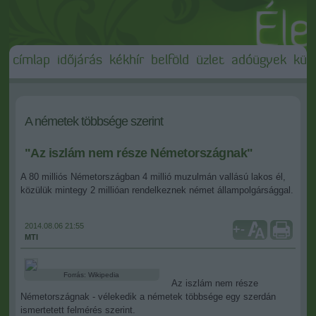
címlap
időjárás
kékhír
belföld
üzlet
adóügyek
külf
A németek többsége szerint
"Az iszlám nem része Németországnak"
A 80 milliós Németországban 4 millió muzulmán vallású lakos él,
közülük mintegy 2 millióan rendelkeznek német állampolgársággal.
2014.08.06 21:55
+
-
MTI
Forrás: Wikipedia
Az iszlám nem része
Németországnak - vélekedik a németek többsége egy szerdán
ismertetett felmérés szerint.