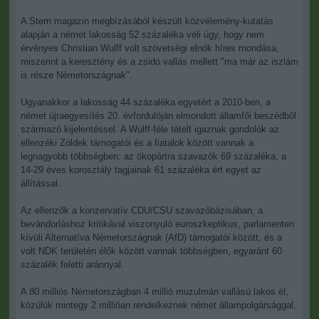
A Stern magazin megbízásából készült közvélemény-kutatás
alapján a német lakosság 52 százaléka véli úgy, hogy nem
érvényes Christian Wulff volt szövetségi elnök híres mondása,
miszerint a keresztény és a zsidó vallás mellett "ma már az iszlám
is része Németországnak".
Ugyanakkor a lakosság 44 százaléka egyetért a 2010-ben, a
német újraegyesítés 20. évfordulóján elmondott államfői beszédből
származó kijelentéssel. A Wulff-féle tételt igaznak gondolók az
ellenzéki Zöldek támogatói és a fiatalok között vannak a
legnagyobb többségben: az ökopártra szavazók 69 százaléka, a
14-29 éves korosztály tagjainak 61 százaléka ért egyet az
állítással.
Az ellenzők a konzervatív CDU/CSU szavazóbázisában, a
bevándorláshoz kritikával viszonyuló euroszkeptikus, parlamenten
kívüli Alternatíva Németországnak (AfD) támogatói között, és a
volt NDK területén élők között vannak többségben, egyaránt 60
százalék feletti aránnyal.
A 80 milliós Németországban 4 millió muzulmán vallású lakos él,
közülük mintegy 2 millióan rendelkeznek német állampolgársággal.