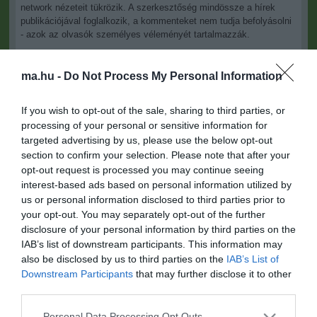
network nézeteit tükrözik. A szerkesztőség mindössze a hírek
publikációjával foglalkozik, a kommenteket nem tudja befolyásolni
- azok az olvasók személyes véleményét tartalmazzák.
Kérjük, kulturáltan, mások személyiségi jogainak és jó hírnevének
tiszteletben tartásával kommenteljenek!
ma.hu -
Do Not Process My Personal Information
If you wish to opt-out of the sale, sharing to third parties, or
processing of your personal or sensitive information for
targeted advertising by us, please use the below opt-out
section to confirm your selection. Please note that after your
ma.hu legfrissebb hírei:
opt-out request is processed you may continue seeing
interest-based ads based on personal information utilized by
Nagy erőkkel keresik a szomjazó gólyát megmentő
12:16
us or personal information disclosed to third parties prior to
Árpádot
your opt-out. You may separately opt-out of the further
Magyar Péter: átfogó energiafejlesztési tervet fogadott el a
6:48
disclosure of your personal information by third parties on the
kormány
IAB’s list of downstream participants. This information may
Kenyában bezzeg minden zöldebb
also be disclosed by us to third parties on the
IAB’s List of
20:46
Downstream Participants
that may further disclose it to other
Második világháborús német katonai motorkerékpár
18:37
third parties.
bukkant elő a Dunából
A Tisza-frakció kezdeményezte, hogy jövő kedden legyen
Please note that this website/app uses one or more Google
16:12
Personal Data Processing Opt Outs