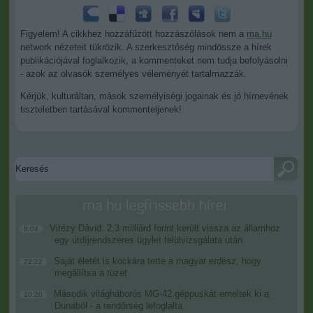
Figyelem! A cikkhez hozzáfűzött hozzászólások nem a
ma.hu
network nézeteit tükrözik. A szerkesztőség mindössze a hírek
publikációjával foglalkozik, a kommenteket nem tudja befolyásolni
- azok az olvasók személyes véleményét tartalmazzák.
Kérjük, kulturáltan, mások személyiségi jogainak és jó hírnevének
tiszteletben tartásával kommenteljenek!
ma.hu legfrissebb hírei:
Vitézy Dávid: 2,3 milliárd forint került vissza az államhoz
8:04
egy útdíjrendszeres ügylet felülvizsgálata után
Saját életét is kockára tette a magyar erdész, hogy
22:22
megállítsa a tüzet
Második világháborús MG-42 géppuskát emeltek ki a
20:20
Dunából - a rendőrség lefoglalta