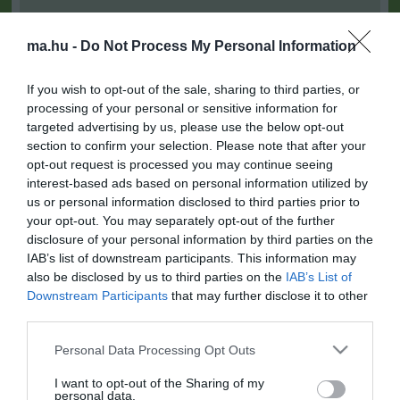
A Miniszterelnökség felmondta a Lounge Eventtel kötött
18:19
keretszerződését
ma.hu -
Do Not Process My Personal Information
Megérkezett az eső a Duna vízgyűjtőjére
16:21
Újabb két gyanúsítottat fogtak el a 600 milliós
14:26
If you wish to opt-out of the sale, sharing to third parties, or
ingatlanmaffia ügyében
processing of your personal or sensitive information for
targeted advertising by us, please use the below opt-out
Vizes Eb - Megvan az első magyar arany, a nyíltvízi úszó
12:56
Betlehem Dávid nyerte a kieséses versenyt
section to confirm your selection. Please note that after your
opt-out request is processed you may continue seeing
interest-based ads based on personal information utilized by
top cikkek:
us or personal information disclosed to third parties prior to
your opt-out. You may separately opt-out of the further
Nem is olyan egészséges a népszerű banán?
disclosure of your personal information by third parties on the
IAB’s list of downstream participants. This information may
top fórum témák:
also be disclosed by us to third parties on the
IAB’s List of
Downstream Participants
that may further disclose it to other
Tanár Úr gyere, mindjárt lesz Lillád!
2022.05.10 21:11
third parties.
AZ IGAZSÁG SOHA NEM KÉSŐ
Please note that this website/app uses one or more Google
2022.05.10 21:07
Personal Data Processing Opt Outs
services and may gather and store information including but
JólVanna
not limited to your visit or usage behaviour. You may click to
I want to opt-out of the Sharing of my
2022.05.10 20:31
personal data.