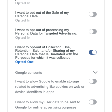
grant or deny consent to Google and its third-party tags to
Porvihar
Opted In
2022.03.29 16:11
use your data for below specified purposes in below Google
consent section.
Mit szólsz? Ide minden baromságot...
I want to opt-out of the Sale of my
2022.03.29 16:06
Personal Data.
Opted In
I want to opt-out of processing my
Personal Data for Targeted Advertising.
Opted In
I want to opt-out of Collection, Use,
Retention, Sale, and/or Sharing of my
Personal Data that Is Unrelated with the
Purposes for which it was collected.
Opted Out
Google consents
I want to allow Google to enable storage
related to advertising like cookies on web or
device identifiers in apps.
I want to allow my user data to be sent to
Portál szoftver és szerkesztőségi CMS, DMS rendszer:© PortalWare, 2017
Google for online advertising purposes.
Magnum IT Kft.