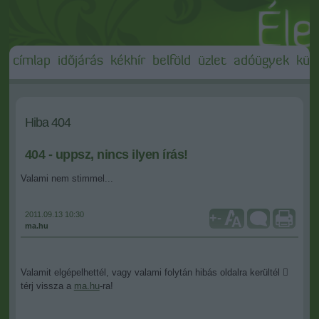
címlap
időjárás
kékhír
belföld
üzlet
adóügyek
külf
Hiba 404
404 - uppsz, nincs ilyen írás!
Valami nem stimmel...
2011.09.13 10:30
+
-
ma.hu
Valamit elgépelhettél, vagy valami folytán hibás oldalra kerültél 
térj vissza a
ma.hu
-ra!