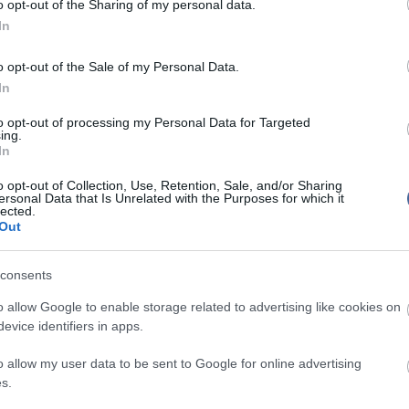
o opt-out of the Sharing of my personal data.
lgassunk a józan eszünkre, a saját biztonságunk
Mit szólsz
In
a szerelem,
van, akinél valóban a függőséghez
o opt-out of the Sale of my Personal Data.
kapcsolat
valóban jó, a másik fél szeret és becsül
In
enkor valóban hajlamosak vagyunk minden mást
 hagyni. Bizonyos eseteket azonban nem árt, ha
to opt-out of processing my Personal Data for Targeted
zben fülig szerelmesek vagyunk, az élet bizony
ing.
In
o opt-out of Collection, Use, Retention, Sale, and/or Sharing
ersonal Data that Is Unrelated with the Purposes for which it
lected.
 fejben, hogy egy kapcsolatban, még ha tökéletes is,
Out
veszítenünk önmagunkat.
Tegyünk fel magunknak
 és rájövünk: valóban vakon szerelmesek vagyunk-e,
lmen kívül hagyásával.
consents
es egy szerelem, ha:
o allow Google to enable storage related to advertising like cookies on
evice identifiers in apps.
lvezzük azokat a dolgokat, amelyeket eddig: nem
 munkát, a tanulást, a sportot, a hobbinkat, bármit,
fontos volt
o allow my user data to be sent to Google for online advertising
s.
ó kapcsolatban maradunk a családunkkal és
m kezdünk el falat emelni magunk köré