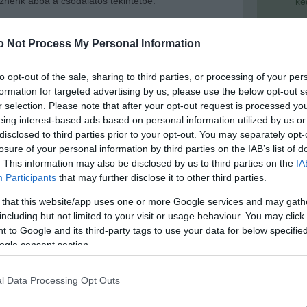
sznénk abba a csodálatos tekintetbe.
ke
Szo
Elég egy telefonhívás,
amelyben a kedves újra
14:02
Ti
 hízelgő, máris elfelejtjük, hogy az imént még azon
o Not Process My Personal Information
rö
 micsoda dolgokat tett.
Olyan ez, mint a függőség.
zel elhagynánk őt, de elmenni rendkívül nehéz,
Meg
12:56
juk, hogy szeressen bennünket.
to opt-out of the sale, sharing to third parties, or processing of your per
ma
formation for targeted advertising by us, please use the below opt-out s
r selection. Please note that after your opt-out request is processed y
eing interest-based ads based on personal information utilized by us or
tlen nemet mondani,
nehéz nem akarni, hogy vele
disclosed to third parties prior to your opt-out. You may separately opt-
 akkor is, ha megsértett, megbántott, durván bánt
Nem is ol
losure of your personal information by third parties on the IAB’s list of
. This information may also be disclosed by us to third parties on the
IA
Participants
that may further disclose it to other third parties.
t szeressük,
ne próbáljunk nem gondolni a durva
mvonásokra - lássuk az illető reális szemmel is, és ez
 that this website/app uses one or more Google services and may gath
el, valóban kell-e nekünk az a kapcsolat!
Tanár Úr gy
including but not limited to your visit or usage behaviour. You may click 
lyan kapcsolatban van az ember, ahol kicsit is
 to Google and its third-party tags to use your data for below specifi
AZ IGAZ
tő dolgokat vágnak a fejéhez, az
egy-kettő leépíti
ogle consent section.
ét.
Hiszen, ha olyan ember mondd ilyet, aki még
JólVanna
izonyára úgy van - gondolhatja.
l Data Processing Opt Outs
ha a párunk mellett félelmet érzünk, bántott szóval
Porvihar
vagy vannak jelei, hogy bántana, akkor tegyük félre az