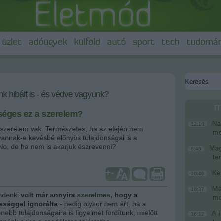
üzlet
adóügyek
külföld
autó
sport
tech
tudomá
k hibáit is - és védve vagyunk?
m
séges ez a szerelem?
Nag
12:16
szerelem vak. Természetes, ha az elején nem
me
vannak-e kevésbé előnyös tulajdonságai is a
o, de ha nem is akarjuk észrevenni?
Magy
6:48
te
+
-
Ke
20:46
Más
18:37
ndenki
volt már annyira
szerelmes
, hogy a
mo
ességgel ignorálta
- pedig olykor nem árt, ha a
nebb tulajdonságaira is figyelmet fordítunk, mielőtt
A T
16:12