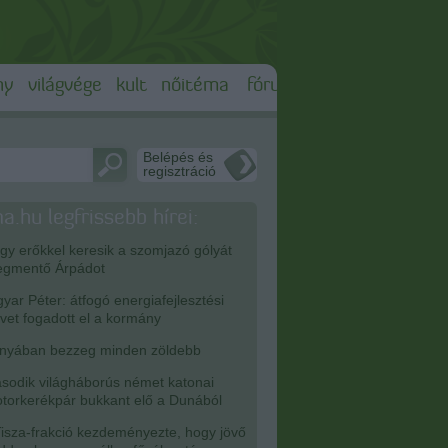
ny
világvége
kult
nőitéma
fórum
Belépés és
regisztráció
a.hu legfrissebb hírei:
y erőkkel keresik a szomjazó gólyát
gmentő Árpádot
ar Péter: átfogó energiafejlesztési
rvet fogadott el a kormány
nyában bezzeg minden zöldebb
odik világháborús német katonai
torkerékpár bukkant elő a Dunából
isza-frakció kezdeményezte, hogy jövő