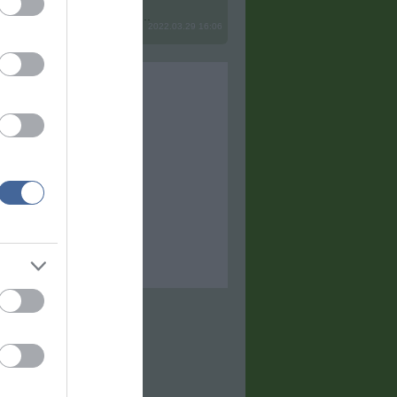
? Ide minden baromságot...
2022.03.29 16:06