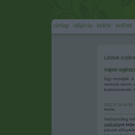
címlap
időjárás
kékhír
belföld
Lássuk a párun
Vajon egész
Úgy mondják: a 
vesszük észre, 
kedvesünknek. N
2011.07.19 14:50
ma.hu
Valószínűleg mi
valóság
ot telj
párunk előnytele