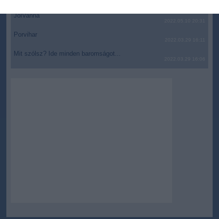
2022.05.10 21:07
related to security, including authentication
JólVanna
functionality and fraud prevention, and other
2022.05.10 20:31
user protection.
Porvihar
2022.03.29 16:11
Mit szólsz? Ide minden baromságot...
2022.03.29 16:06