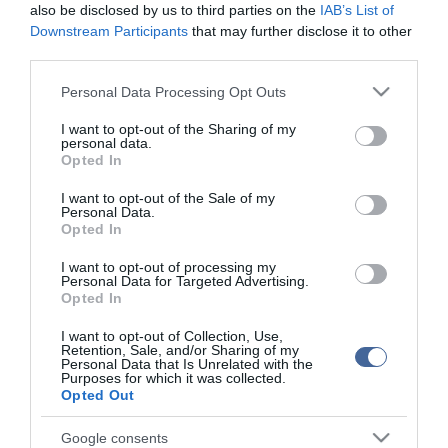
also be disclosed by us to third parties on the
IAB’s List of
A közzétett program szerint a magyar miniszterelnök helyi idő
Downstream Participants
that may further disclose it to other
szerint pénteken kora este szólal fel Antalyában.
third parties.
Please note that this website/app uses one or more Google
Personal Data Processing Opt Outs
services and may gather and store information including but
not limited to your visit or usage behaviour. You may click to
I want to opt-out of the Sharing of my
Figyelem! A cikkhez hozzáfűzött hozzászólások nem a
ma.hu
network nézeteit
personal data.
grant or deny consent to Google and its third-party tags to
tükrözik. A szerkesztőség mindössze a hírek publikációjával foglalkozik, a
Opted In
use your data for below specified purposes in below Google
kommenteket nem tudja befolyásolni - azok az olvasók személyes véleményét
tartalmazzák.
consent section.
I want to opt-out of the Sale of my
Kérjük, kulturáltan, mások személyiségi jogainak és jó hírnevének tiszteletben
Personal Data.
tartásával kommenteljenek!
Opted In
I want to opt-out of processing my
Personal Data for Targeted Advertising.
Opted In
I want to opt-out of Collection, Use,
Retention, Sale, and/or Sharing of my
ma.hu legfrissebb hírei:
Personal Data that Is Unrelated with the
Purposes for which it was collected.
Nagy erőkkel keresik a szomjazó gólyát megmentő
12:16
Opted Out
Árpádot
Magyar Péter: átfogó energiafejlesztési tervet fogadott el a
Google consents
6:48