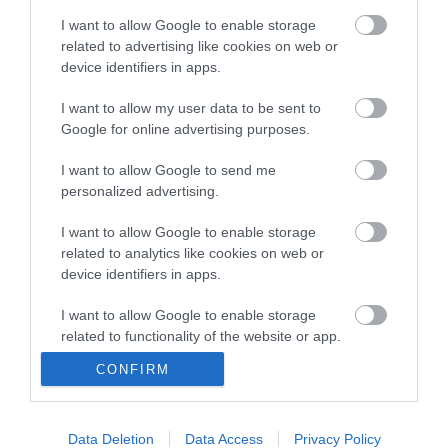
kormány
I want to allow Google to enable storage
Kenyában bezzeg minden zöldebb
20:46
related to advertising like cookies on web or
Második világháborús német katonai motorkerékpár
device identifiers in apps.
18:37
bukkant elő a Dunából
I want to allow my user data to be sent to
A Tisza-frakció kezdeményezte, hogy jövő kedden legyen
16:12
Google for online advertising purposes.
az államfőválasztás
Szomjazó gólyának adott inni egy férfi Tiszakécskénél -
14:02
I want to allow Google to send me
megható pillanatot rögzített a kamera
personalized advertising.
Megható felvétel: elpusztult borját vitte magával egy
12:56
delfinanya
I want to allow Google to enable storage
related to analytics like cookies on web or
device identifiers in apps.
top cikkek:
Nem is olyan egészséges a népszerű banán?
I want to allow Google to enable storage
related to functionality of the website or app.
top fórum témák:
CONFIRM
I want to allow Google to enable storage
related to personalization.
Tanár Úr gyere, mindjárt lesz Lillád!
2022.05.10 21:11
I want to allow Google to enable storage
Data Deletion
Data Access
Privacy Policy
AZ IGAZSÁG SOHA NEM KÉSŐ