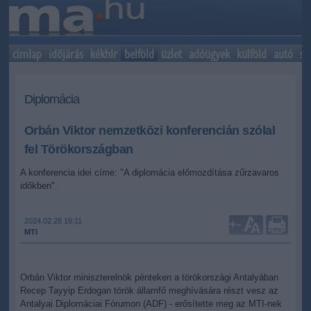
címlap
időjárás
kékhír
belföld
üzlet
adóügyek
külföld
autó
sp
Diplomácia
Orbán Viktor nemzetközi konferencián szólal
fel Törökországban
A konferencia idei címe: "A diplomácia előmozdítása zűrzavaros
időkben".
2024.02.28 16:11
+
-
MTI
Orbán Viktor miniszterelnök pénteken a törökországi Antalyában
Recep Tayyip Erdogan török államfő meghívására részt vesz az
Antalyai Diplomáciai Fórumon (ADF) - erősítette meg az MTI-nek