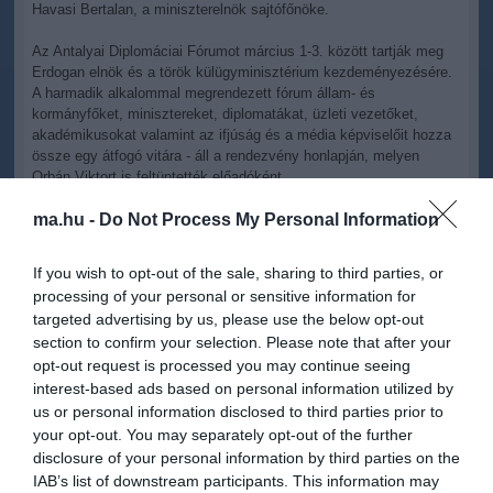
Havasi Bertalan, a miniszterelnök sajtófőnöke.
Az Antalyai Diplomáciai Fórumot március 1-3. között tartják meg
Erdogan elnök és a török külügyminisztérium kezdeményezésére.
A harmadik alkalommal megrendezett fórum állam- és
kormányfőket, minisztereket, diplomatákat, üzleti vezetőket,
akadémikusokat valamint az ifjúság és a média képviselőit hozza
össze egy átfogó vitára - áll a rendezvény honlapján, melyen
Orbán Viktort is feltüntették előadóként.
Az idei ADF címe "A diplomácia előmozdítása zűrzavaros
ma.hu -
Do Not Process My Personal Information
időkben". Célja, hogy alapos elmélkedésre adjon lehetőséget, és a
békés kiutat keresse a világunkban átélt viharos időszakból. A
If you wish to opt-out of the sale, sharing to third parties, or
folyamatban lévő háborúk, terrorcselekmények, az illegális
processing of your personal or sensitive information for
migráció, az idegengyűlölet és az iszlamofóbia növekedése, a
targeted advertising by us, please use the below opt-out
mesterséges intelligencia előre nem látható kockázatai, az
section to confirm your selection. Please note that after your
éghajlatváltozás, a természeti katasztrófák, a világjárványok és a
növekvő társadalmi-gazdasági szakadékok a globális kihívások
opt-out request is processed you may continue seeing
széles körű listáját alkotják. A szabályokon alapuló nemzetközi
interest-based ads based on personal information utilized by
rend eróziója, a bizalom elvesztése szintén aggasztó tendencia,
us or personal information disclosed to third parties prior to
amely aláássa az államok működési környezetének
your opt-out. You may separately opt-out of the further
kiszámíthatóságát - vázolja a megvitatandó témaköröket a fórum
disclosure of your personal information by third parties on the
hivatalos honlapja.
IAB’s list of downstream participants. This information may