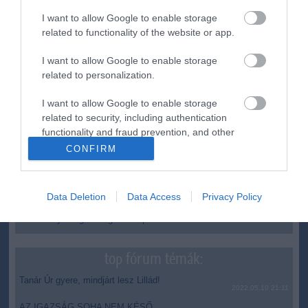
megállítsa a tüzet
I want to allow Google to enable storage
Második világháborús MG-42 géppuskát emeltek ki a
20:20
related to functionality of the website or app.
Dunából - a rendőrség lefoglalta
I want to allow Google to enable storage
A Miniszterelnökség felmondta a Lounge Eventtel kötött
18:19
keretszerződését
related to personalization.
Megérkezett az eső a Duna vízgyűjtőjére
16:21
I want to allow Google to enable storage
Újabb két gyanúsítottat fogtak el a 600 milliós
14:26
related to security, including authentication
ingatlanmaffia ügyében
functionality and fraud prevention, and other
user protection.
Vizes Eb - Megvan az első magyar arany, a nyíltvízi úszó
12:56
CONFIRM
Betlehem Dávid nyerte a kieséses versenyt
top cikkek:
Data Deletion
Data Access
Privacy Policy
Nem is olyan egészséges a népszerű banán?
top fórum témák:
Tanár Úr gyere, mindjárt lesz Lillád!
2022.05.10 21:11
AZ IGAZSÁG SOHA NEM KÉSŐ