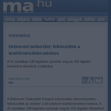
címlap
időjárás
kékhír
belföld
üzlet
adóügyek
külföld
autó
sp
Koronavírus
Debreceni tankerület: felkészültek a
testhőmérséklet-mérésre
A 41 iskolában 138 bejáratot nyitottak meg és 418 digitális
hőmérővel ellenőrzik a diákokat.
2020.09.29 12:58
+
-
MTI
A Debreceni Tankerületi Központ köznevelési intézményeiben
felkészültek az október 1-től kötelező testhőmérséklet-mérésre. A
41 iskolában 138 bejáratot nyitottak meg és 418 digitális hőmérővel