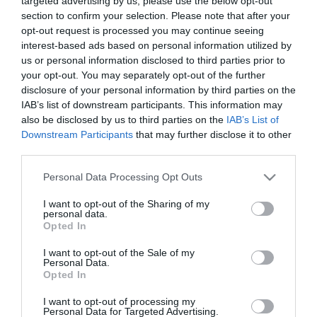
targeted advertising by us, please use the below opt-out
intézményben úgynevezett csúsztatott csengetési rendet vezettek
section to confirm your selection. Please note that after your
be, két iskolában pedig 8 óra helyett 8.30-kor kezdődik a tanítás -
opt-out request is processed you may continue seeing
sorolta a tankerületi igazgató.
interest-based ads based on personal information utilized by
us or personal information disclosed to third parties prior to
A bagaméri tapasztaltokról szólva hozzátette: a tesztidőszak alatt
your opt-out. You may separately opt-out of the further
szűrtek ki magasabb hőmérsékletű diákot, ami hozzásegített a
disclosure of your personal information by third parties on the
helyi eljárásrend kialakítására, és ennek eredményeként olyan
IAB’s list of downstream participants. This information may
megállapodás született, hogy ilyen esetben a háziorvos soron kívül
azonnal fogadja és ellátja a kiszűrt gyereket.
also be disclosed by us to third parties on the
IAB’s List of
Downstream Participants
that may further disclose it to other
Figyelemre méltónak nevezte Pappné Gyulai Katalin azt a
third parties.
bagaméri ötletet, hogy a járólapokra felfestett üzenetekkel - "Moss
gyakran kezet!", "Ne lépj a sarkamba, tarts távolságot!" - is segítik
Please note that this website/app uses one or more Google
Personal Data Processing Opt Outs
a diákokat.
services and may gather and store information including but
not limited to your visit or usage behaviour. You may click to
I want to opt-out of the Sharing of my
personal data.
grant or deny consent to Google and its third-party tags to
Opted In
use your data for below specified purposes in below Google
consent section.
I want to opt-out of the Sale of my
Personal Data.
Opted In
Kapcsolódó írások:
I want to opt-out of processing my
Kéthetes iskolai szünetet rendelt el a moszkvai polgármester
Personal Data for Targeted Advertising.