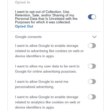
Opted In
Többen megfertőződtek koronavírussal egy kirándulóhajón
Görögországban
I want to opt-out of Collection, Use,
Retention, Sale, and/or Sharing of my
Operatív törzs: szerdán tárgyal a kormány a schengeni belső
Personal Data that Is Unrelated with the
határellenőrzés meghosszabbításáról
Purposes for which it was collected.
Opted Out
Figyelem! A cikkhez hozzáfűzött hozzászólások nem a
ma.hu
network nézeteit
Google consents
tükrözik. A szerkesztőség mindössze a hírek publikációjával foglalkozik, a
kommenteket nem tudja befolyásolni - azok az olvasók személyes véleményét
I want to allow Google to enable storage
tartalmazzák.
related to advertising like cookies on web or
Kérjük, kulturáltan, mások személyiségi jogainak és jó hírnevének tiszteletben
device identifiers in apps.
tartásával kommenteljenek!
I want to allow my user data to be sent to
Google for online advertising purposes.
I want to allow Google to send me
personalized advertising.
ma.hu legfrissebb hírei:
I want to allow Google to enable storage
Vitézy Dávid: 2,3 milliárd forint került vissza az államhoz
8:04
related to analytics like cookies on web or
egy útdíjrendszeres ügylet felülvizsgálata után
device identifiers in apps.
Saját életét is kockára tette a magyar erdész, hogy
22:22